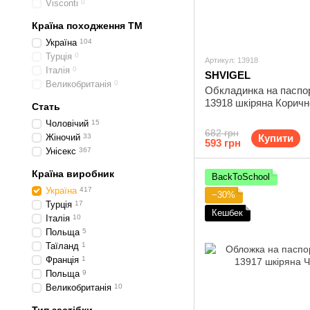
Visconti
0
Країна походження ТМ
Україна
104
Турція
0
Артикул: 13918
Італія
0
SHVIGEL
Великобританія
0
Обкладинка на паспор
13918 шкіряна Корич
Стать
Чоловічий
15
682 грн
Жіночий
33
Купити
593 грн
Унісекс
367
Країна виробник
BackToSchool
Україна
417
−30%
Турція
17
Кешбек
Італія
10
Польща
5
Таїланд
1
Франція
1
Польща
9
Великобританія
10