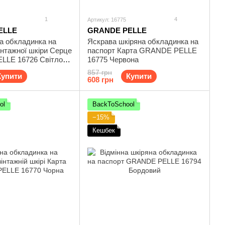
1
4
Артикул: 16775
ELLE
GRANDE PELLE
а обкладинка на
Яскрава шкіряна обкладинка на
вінтажної шкіри Серце
паспорт Карта GRANDE PELLE
LE 16726 Світло-
16775 Червона
857 грн
Купити
Купити
608 грн
ol
BackToSchool
−15%
Кешбек