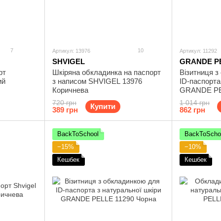
7
10
Артикул: 13976
Артикул: 11292
SHVIGEL
GRANDE P
рт
Шкіряна обкладинка на паспорт
Візитниця з
ий
з написом SHVIGEL 13976
ID-паспорта
Коричнева
GRANDE PE
Коричнева
720 грн
1 014 грн
Купити
389 грн
862 грн
BackToSchool
BackToScho
−15%
−10%
Кешбек
Кешбек