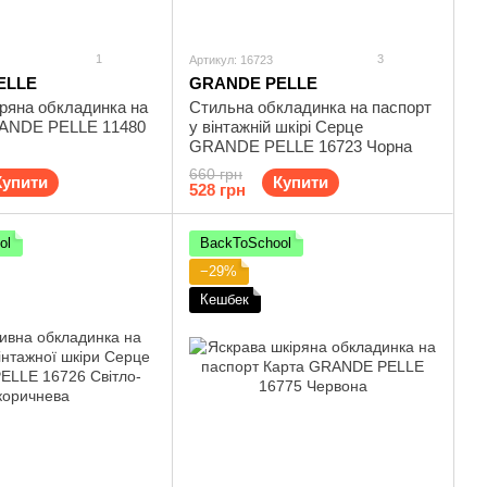
1
3
Артикул: 16723
ELLE
GRANDE PELLE
ряна обкладинка на
Стильна обкладинка на паспорт
ANDE PELLE 11480
у вінтажній шкірі Серце
GRANDE PELLE 16723 Чорна
660 грн
Купити
Купити
528 грн
ol
BackToSchool
−29%
Кешбек