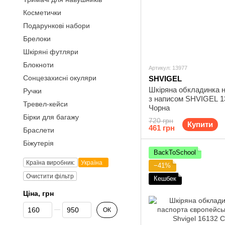
Косметички
Подарункові набори
Брелоки
Шкіряні футляри
Блокноти
Артикул: 13977
Сонцезахисні окуляри
SHVIGEL
Шкіряна обкладинка н
Ручки
з написом SHVIGEL 1
Тревел-кейси
Чорна
Бірки для багажу
720 грн
Купити
461 грн
Браслети
Біжутерія
BackToSchool
Країна виробник:
Україна
−41%
Очистити фільтр
Кешбек
Ціна, грн
Від Ціна, грн
До Ціна, грн
ОК