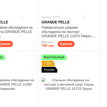
1
2
Артикул: 11479
ELLE
GRANDE PELLE
ряна обкладинка на
Універсальна шкіряна
рта GRANDE PELLE
обкладинка на паспорт
а
GRANDE PELLE 11479 Темно-
синій
903 грн
Купити
Купити
768 грн
ol
BackToSchool
−20%
Кешбек