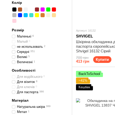
Колір
Розмір
Артикул: 16132
SHVIGEL
Маленькі
6
Малый
0
Шкіряна обкладинка 
паспорта європейсько
не использовать
2
Shvigel 16132 Сірий
Середні
351
Великі
5
700 грн
Купити
413 грн
Величезні
1
Особливості
BackToSchool
Для водійського
0
−41%
Для візиток
8
Для ключів
0
Кешбек
Для паспорта
386
Матеріал
Натуральна шкіра
389
Метал
1