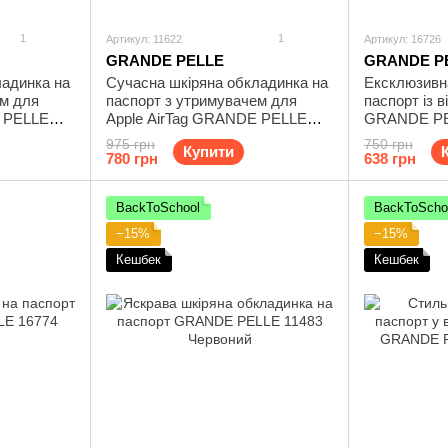
1
1
Артикул: 11622
Артикул: 16726
GRANDE PELLE
GRANDE P
ладинка на
Сучасна шкіряна обкладинка на
Ексклюзивн
ем для
паспорт з утримувачем для
паспорт із 
E PELLE
Apple AirTag GRANDE PELLE
GRANDE PEL
11622 Чорний
коричнева
975 грн
750 грн
Купити
780 грн
638 грн
BackToSchool
BackToScho
−15%
−15%
Кешбек
Кешбек