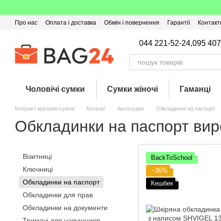
Перейти до основного контенту
Про нас
Оплата і доставка
Обмін і повернення
Гарантії
Контакт
Угода користувача
Відгуки про магазин
Оферта
Кешбек
044 221-52-24,
095 407
Чоловічі сумки
Сумки жіночі
Гаманці
Інтернет магазин сумок
Каталог
Аксесуари
Обкладинки на паспорт
Обкладинки на паспорт вир
Візитниці
BackToSchool
Ключниці
−36%
Обкладинки на паспорт
Кешбек
Обкладинки для прав
Обкладинки на документи
Тримачі для навушників