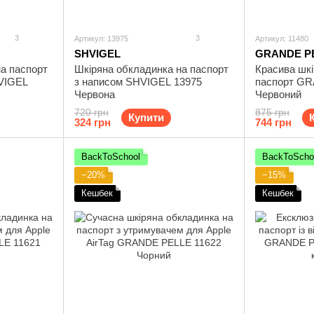
3
3
Артикул: 13975
Артикул: 11480
SHVIGEL
GRANDE P
а паспорт
Шкіряна обкладинка на паспорт
Красива шкі
HVIGEL
з написом SHVIGEL 13975
паспорт GR
Червона
Червоний
720 грн
875 грн
Купити
324 грн
744 грн
BackToSchool
BackToScho
−20%
−15%
Кешбек
Кешбек