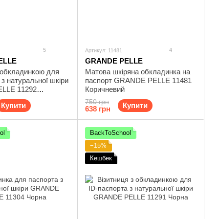
5
4
Артикул: 11481
ELLE
GRANDE PELLE
 обкладинкою для
Матова шкіряна обкладинка на
 з натуральної шкіри
паспорт GRANDE PELLE 11481
LLE 11292
Коричневий
750 грн
Купити
Купити
638 грн
ol
BackToSchool
−15%
Кешбек