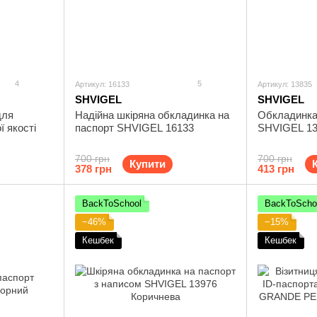
4
5
Артикул: 16133
Артикул: 13835
SHVIGEL
SHVIGEL
для
Надійна шкіряна обкладинка на
Обкладинка
ї якості
паспорт SHVIGEL 16133
SHVIGEL 13
700 грн
700 грн
Купити
378 грн
413 грн
BackToSchool
BackToScho
−46%
−15%
Кешбек
Кешбек