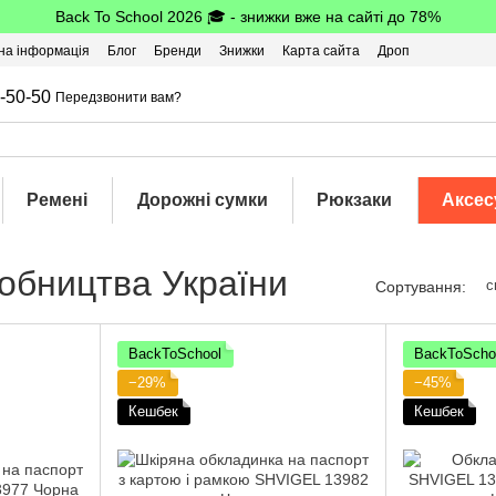
Back To School 2026 🎓 - знижки вже на сайті до 78%
на інформація
Блог
Бренди
Знижки
Карта сайта
Дроп
-50-50
Передзвонити вам?
Ремені
Дорожні сумки
Рюкзаки
Аксес
обництва України
с
Сортування:
BackToSchool
BackToScho
−29%
−45%
Кешбек
Кешбек