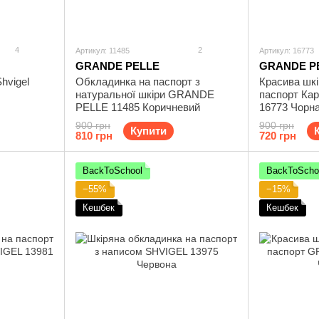
4
2
Артикул: 11485
Артикул: 16773
GRANDE PELLE
GRANDE P
hvigel
Обкладинка на паспорт з
Красива шкі
натуральної шкіри GRANDE
паспорт Ка
PELLE 11485 Коричневий
16773 Чорн
900 грн
900 грн
Купити
810 грн
720 грн
BackToSchool
BackToScho
−55%
−15%
Кешбек
Кешбек