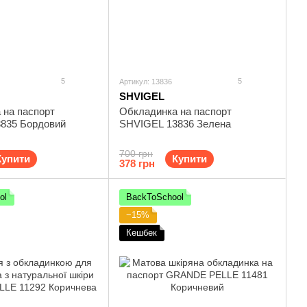
5
5
Артикул: 13836
SHVIGEL
 на паспорт
Обкладинка на паспорт
835 Бордовий
SHVIGEL 13836 Зелена
700 грн
Купити
Купити
378 грн
ol
BackToSchool
−15%
Кешбек