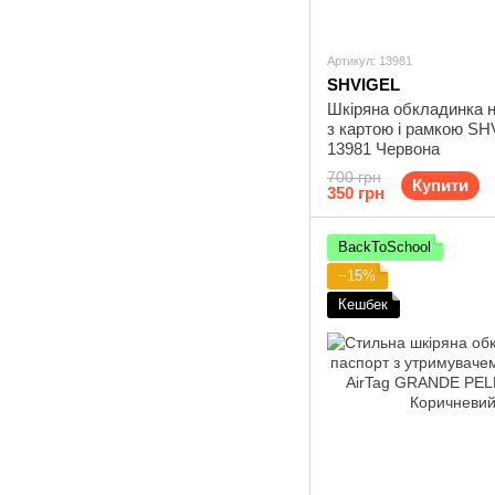
Артикул: 13981
SHVIGEL
Шкіряна обкладинка н
з картою і рамкою S
13981 Червона
700 грн
Купити
350 грн
BackToSchool
−15%
Кешбек