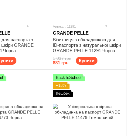
4
3
Артикул: 11291
ELLE
GRANDE PELLE
 для паспорта з
Візитниця з обкладинкою для
ї шкіри GRANDE
ID-паспорта з натуральної шкіри
4 Чорна
GRANDE PELLE 11291 Чорна
1 037 грн
Купити
Купити
881 грн
ol
BackToSchool
−15%
Кешбек