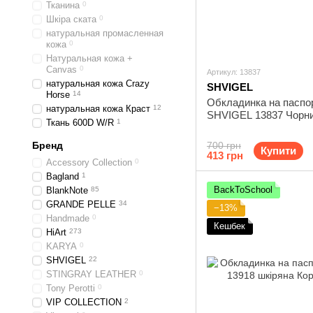
Тканина
0
Шкіра ската
0
натуральная промасленная
кожа
0
Натуральная кожа +
Canvas
0
Артикул: 13837
натуральная кожа Crazy
SHVIGEL
Horse
14
Обкладинка на паспо
натуральная кожа Краст
12
SHVIGEL 13837 Чорн
Ткань 600D W/R
1
Бренд
700 грн
Купити
413 грн
Accessory Collection
0
Bagland
1
BackToSchool
BlankNote
85
GRANDE PELLE
34
−13%
Handmade
0
Кешбек
HiArt
273
KARYA
0
SHVIGEL
22
STINGRAY LEATHER
0
Tony Perotti
0
VIP COLLECTION
2