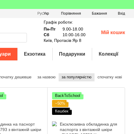
Порівняння
Рус
Укр
Бажання
Вхід
Графік роботи:
Пн-Пт
9.00-18.00
Мій кошик
Сб
10.00-16.00
Київ, Протасів Яр 8
уари
Екзотика
Подарунки
Колекції
початку дешевше
за назвою
за популярністю
спочатку нові
ol
BackToSchool
−50%
Кешбек