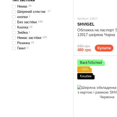
Тип застібки
Немає
39
Шкіряний хлястик
17
кнопки
1
Артикул: 13917
Без застібки
198
SHVIGEL
Кнопка
18
Обложка на паспорт S
Змійка
1
13917 шкіряна Чорна
Немає застібки
105
Резинка
19
686 грн
Купити
Гвинт
2
480 грн
BackToSchool
−50%
Кешбек