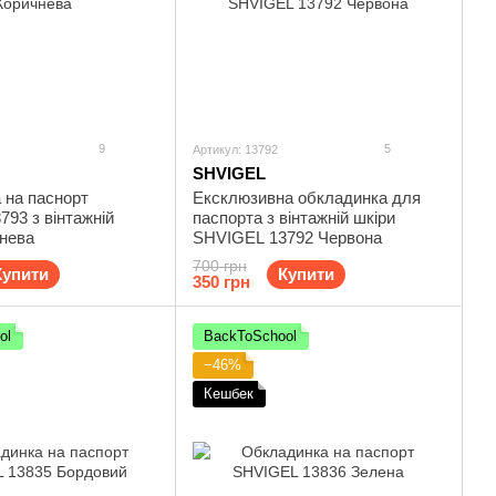
9
5
Артикул: 13792
SHVIGEL
 на паснорт
Ексклюзивна обкладинка для
93 з вінтажній
паспорта з вінтажній шкіри
чнева
SHVIGEL 13792 Червона
700 грн
Купити
Купити
350 грн
ol
BackToSchool
−46%
Кешбек