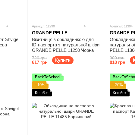
4
4
Артикул: 11290
Артикул: 11304
GRANDE PELLE
GRANDE P
т Shvigel
Візитниця з обкладинкою для
Обкладинка
нева
ID-паспорта з натуральної шкіри
натурально
GRANDE PELLE 11290 Чорна
PELLE 1130
726 грн
900 грн
Купити
617 грн
810 грн
BackToSchool
BackToScho
−10%
−20%
Кешбек
Кешбек