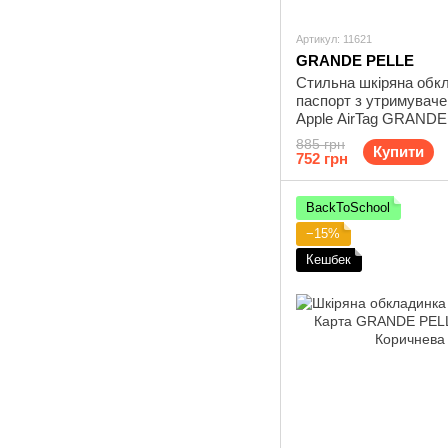
Артикул: 11621
GRANDE PELLE
Стильна шкіряна обк
паспорт з утримувач
Apple AirTag GRAND
11621 Коричневий
885 грн
Купити
752 грн
BackToSchool
−15%
Кешбек