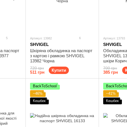
5
6
Артикул: 13982
Артикул: 13793
SHVIGEL
SHVIGEL
а паспорт
Шкіряна обкладинка на паспорт
Обкладинка
3977
з картою і рамкою SHVIGEL
SHVIGEL 137
13982 Чорна
шкіри Кори
720 грн
700 грн
Купити
511 грн
385 грн
BackToSchool
BackToScho
−46%
−41%
Кешбек
Кешбек