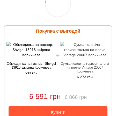
Покупка с выгодой
Обкладинка на паспорт Shvigel
Сумка чоловіча горизонтальна
О
13918 шкіряна Коричнева
на плече Vintage 20007
Коричнева
593 грн
6 273 грн
6 591 грн
6 866 грн
Купити