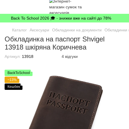
Back To School 2026 🎓 - знижки вже на сайті до 78%
Каталог
Аксесуари
Обкладинки на документи
Обкладинки 
Обкладинка на паспорт Shvigel
13918 шкіряна Коричнева
Артикул:
13918
4 відгуки
BackToSchool
−13%
Кешбек