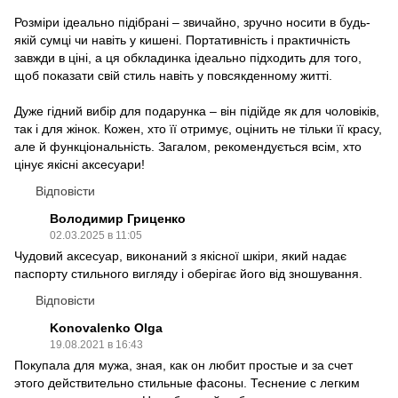
Розміри ідеально підібрані – звичайно, зручно носити в будь-
якій сумці чи навіть у кишені. Портативність і практичність
завжди в ціні, а ця обкладинка ідеально підходить для того,
щоб показати свій стиль навіть у повсякденному житті.
Дуже гідний вибір для подарунка – він підійде як для чоловіків,
так і для жінок. Кожен, хто її отримує, оцінить не тільки її красу,
але й функціональність. Загалом, рекомендується всім, хто
цінує якісні аксесуари!
Відповісти
Володимир Гриценко
02.03.2025 в 11:05
Чудовий аксесуар, виконаний з якісної шкіри, який надає
паспорту стильного вигляду і оберігає його від зношування.
Відповісти
Konovalenko Olga
19.08.2021 в 16:43
Покупала для мужа, зная, как он любит простые и за счет
этого действительно стильные фасоны. Теснение с легким