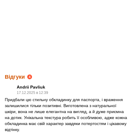
Відгуки
4
Andrii Pavliuk
17.12.2025 в 12:39
Придбали цю стильну обкладинку для паспорта, і враження
залишилися тільки позитивні. Виготовлена з натуральної
шкіри, вона не лише елегантна на вигляд, а й дуже приємна
на дотик. Унікальна текстура робить її особливою, адже кожна
обкладинка має свій характер завдяки потертостям і цікавому
відтінку.