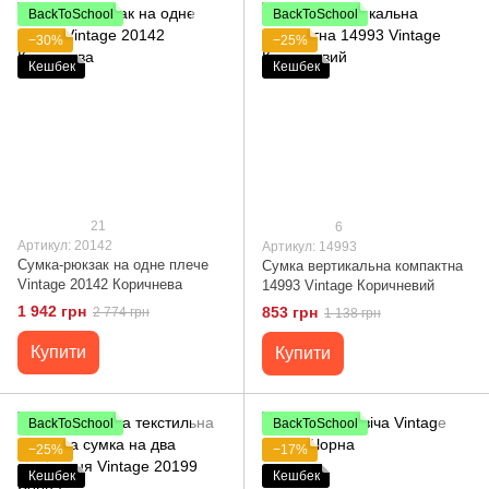
BackToSchool
BackToSchool
−30%
−25%
Кешбек
Кешбек
21
6
Артикул: 20142
Артикул: 14993
Сумка-рюкзак на одне плече
Сумка вертикальна компактна
Vintage 20142 Коричнева
14993 Vintage Коричневий
1 942 грн
853 грн
2 774 грн
1 138 грн
Купити
Купити
BackToSchool
BackToSchool
−25%
−17%
Кешбек
Кешбек