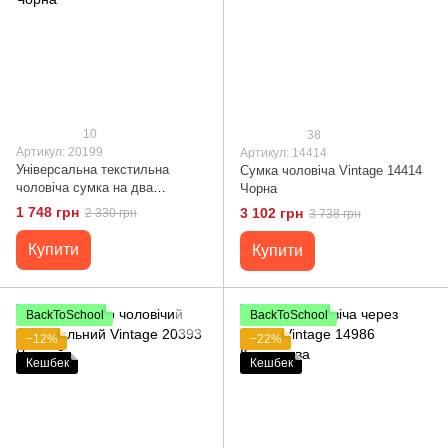
10
38
Артикул: 20199
Артикул: 14414
Універсальна текстильна
Сумка чоловіча Vintage 14414
чоловіча сумка на два
Чорна
відділення Vintage 20199
1 748 грн
3 102 грн
2 330 грн
3 738 грн
Чорна
Купити
Купити
BackToSchool
BackToSchool
−12%
−22%
Кешбек
Кешбек