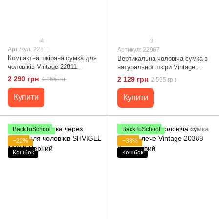
4
3
Артикул: 22811
Артикул: 22967
Компактна шкіряна сумка для
Вертикальна чоловіча сумка з
чоловіків Vintage 22811
натуральної шкіри Vintage
Коричнева
22967 Чорний
2 290 грн
2 129 грн
4 165 грн
2 565 грн
Купити
Купити
BackToSchool
BackToSchool
−22%
−38%
Кешбек
Кешбек