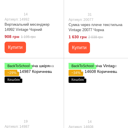
14
31
Артикул: 14992
Артикул: 20077
Вертикальний месенджер
Сумка через плече текстильна
14992 Vintage Чорний
Vintage 20077 Чорна
908 грн
1 630 грн
1 195 грн
2 038 грн
Купити
Купити
BackToSchool
BackToSchool
−29%
−34%
Кешбек
Кешбек
19
14
Артикул: 14987
Артикул: 14608