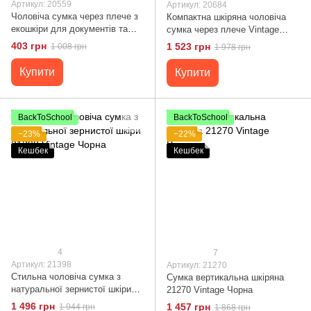
Артикул: 20559
Артикул: 20684
Чоловіча сумка через плече з
Компактна шкіряна чоловіча
екошкіри для документів та
сумка через плече Vintage
міста Vintage 20559 Чорна
20684 Чорний
403 грн
1 523 грн
1 008 грн
1 978 грн
Купити
Купити
BackToSchool
BackToSchool
−23%
−22%
Кешбек
Кешбек
4
7
Артикул: 21398
Артикул: 21270
Стильна чоловіча сумка з
Сумка вертикальна шкіряна
натуральної зернистої шкіри
21270 Vintage Чорна
21398 Vintage Чорна
1 496 грн
1 457 грн
1 944 грн
1 868 грн