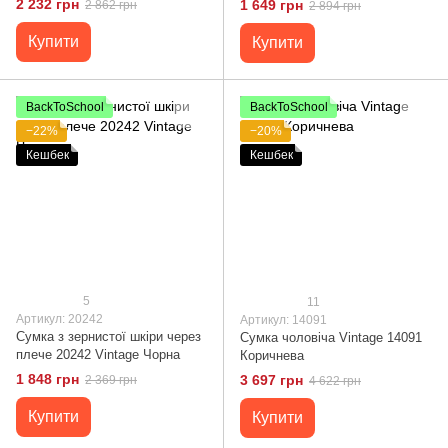
2 232 грн
1 649 грн
2 862 грн
2 894 грн
Купити
Купити
BackToSchool
BackToSchool
−22%
−20%
Кешбек
Кешбек
5
11
Артикул: 20242
Артикул: 14091
Сумка з зернистої шкіри через
Сумка чоловіча Vintage 14091
плече 20242 Vintage Чорна
Коричнева
1 848 грн
3 697 грн
2 369 грн
4 622 грн
Купити
Купити