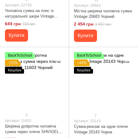
Артикул: 22736
Артикул: 20683
Чоловіча сумка на пояс із
Містка шкіряна чоловіча сумка
натуральної шкіри Vintage
Vintage 20683 Чорний
22736 Чорний
644 грн
2 454 грн
933 грн
2 957 грн
Купити
Купити
BackToSchool
BackToSchool
−22%
−43%
Кешбек
Кешбек
5
7
Артикул: 11603
Артикул: 20143
Шкіряна добротна чоловіча
Сумка-рюкзак на одне плече
сумка через плече SHVIGEL
Vintage 20143 Чорна
11603 Чорний