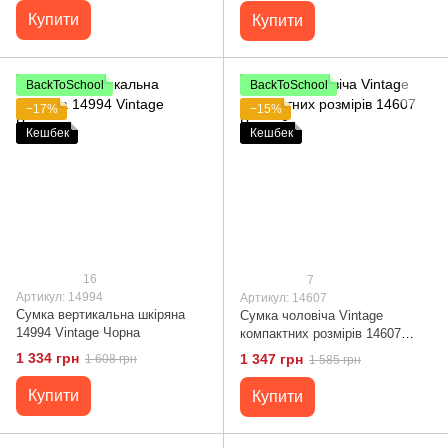
Купити
Купити
BackToSchool
BackToSchool
−17%
−15%
Кешбек
Кешбек
16
7
Артикул: 14994
Артикул: 14607
Сумка вертикальна шкіряна
Сумка чоловіча Vintage
14994 Vintage Чорна
компактних розмірів 14607
Чорний
1 334 грн
1 347 грн
1 608 грн
1 585 грн
Купити
Купити