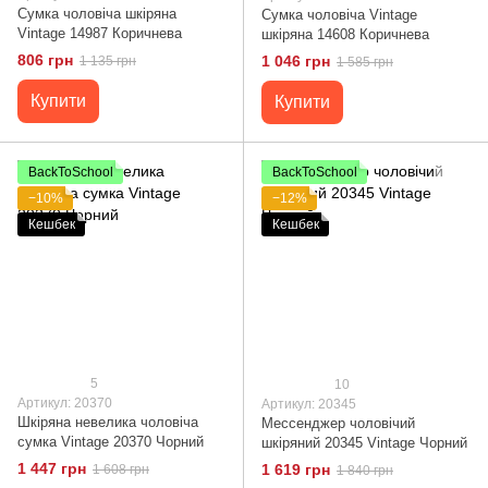
Сумка чоловіча шкіряна
Сумка чоловіча Vintage
Vintage 14987 Коричнева
шкіряна 14608 Коричнева
806 грн
1 046 грн
1 135 грн
1 585 грн
Купити
Купити
BackToSchool
BackToSchool
−10%
−12%
Кешбек
Кешбек
5
10
Артикул: 20370
Артикул: 20345
Шкіряна невелика чоловіча
Мессенджер чоловічий
сумка Vintage 20370 Чорний
шкіряний 20345 Vintage Чорний
1 447 грн
1 619 грн
1 608 грн
1 840 грн