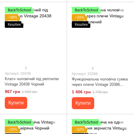
BackToSchool
BackToSchool
−38%
−20%
Кешбек
Кешбек
3
6
Артикул: 20438
Артикул: 20386
Клатч чоловічий під рептилію
Функціональна чоловіча сумка
Vintage 20438 Чорний
через плече Vintage 20386
Зелений
967 грн
1 406 грн
1 560 грн
1 758 грн
Купити
Купити
BackToSchool
BackToSchool
−15%
−32%