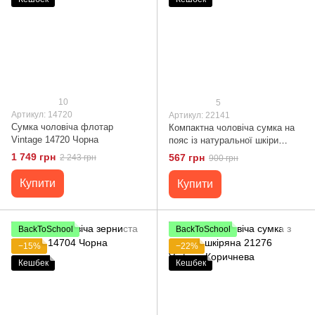
10
5
Артикул: 14720
Артикул: 22141
Сумка чоловіча флотар
Компактна чоловіча сумка на
Vintage 14720 Чорна
пояс із натуральної шкіри
Vintage 22141 Коричневий
1 749 грн
567 грн
2 243 грн
900 грн
Купити
Купити
BackToSchool
BackToSchool
−15%
−22%
Кешбек
Кешбек