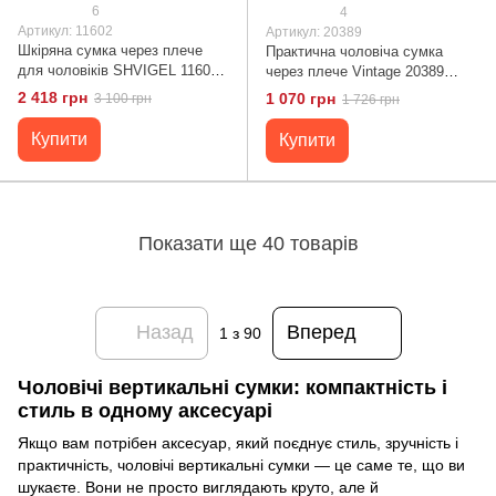
6
4
Артикул: 11602
Артикул: 20389
Шкіряна сумка через плече
Практична чоловіча сумка
для чоловіків SHVIGEL 11602
через плече Vintage 20389
Чорний
Коричневий
2 418 грн
1 070 грн
3 100 грн
1 726 грн
Купити
Купити
Показати ще 40 товарів
Назад
Вперед
1
з 90
Чоловічі вертикальні сумки: компактність і
стиль в одному аксесуарі
Якщо вам потрібен аксесуар, який поєднує стиль, зручність і
практичність, чоловічі вертикальні сумки — це саме те, що ви
шукаєте. Вони не просто виглядають круто, але й