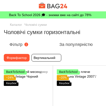
Back To School 2026 🎓 - знижки вже на сайті до 78%
Каталог
Чоловічі сумки
Чоловічі сумки горизонтальні
Фільтр
За популярністю
1
Формфактор
Вертикальний
BackToSchool
BackToSchool
−24%
−20%
Кешбек
Кешбек