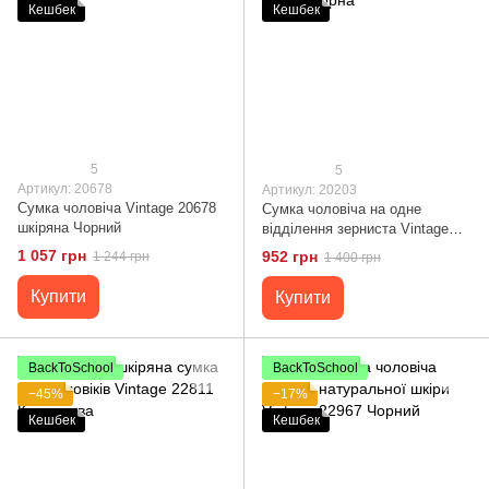
Кешбек
Кешбек
5
5
Артикул: 20678
Артикул: 20203
Сумка чоловіча Vintage 20678
Сумка чоловіча на одне
шкіряна Чорний
відділення зерниста Vintage
20203 Чорна
1 057 грн
952 грн
1 244 грн
1 400 грн
Купити
Купити
BackToSchool
BackToSchool
−45%
−17%
Кешбек
Кешбек