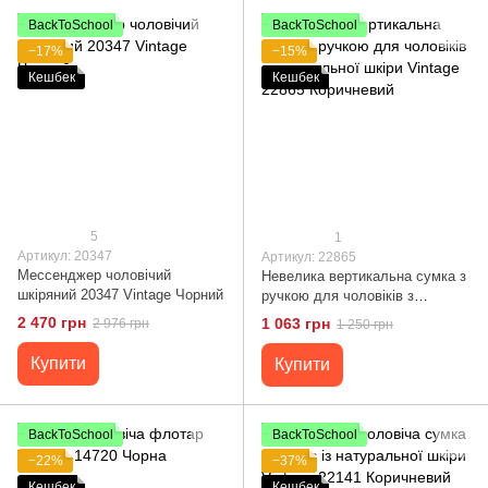
BackToSchool
BackToSchool
−17%
−15%
Кешбек
Кешбек
5
1
Артикул: 20347
Артикул: 22865
Мессенджер чоловічий
Невелика вертикальна сумка з
шкіряний 20347 Vintage Чорний
ручкою для чоловіків з
натуральної шкіри Vintage
2 470 грн
1 063 грн
2 976 грн
1 250 грн
22865 Коричневий
Купити
Купити
BackToSchool
BackToSchool
−22%
−37%
Кешбек
Кешбек