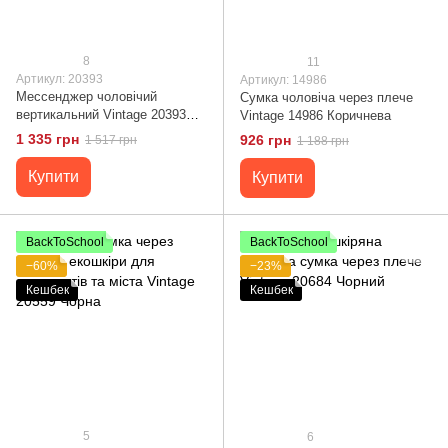
8
11
Артикул: 20393
Артикул: 14986
Мессенджер чоловічий
Сумка чоловіча через плече
вертикальний Vintage 20393
Vintage 14986 Коричнева
Чорний
1 335 грн
926 грн
1 517 грн
1 188 грн
Купити
Купити
BackToSchool
BackToSchool
−60%
−23%
Кешбек
Кешбек
5
6