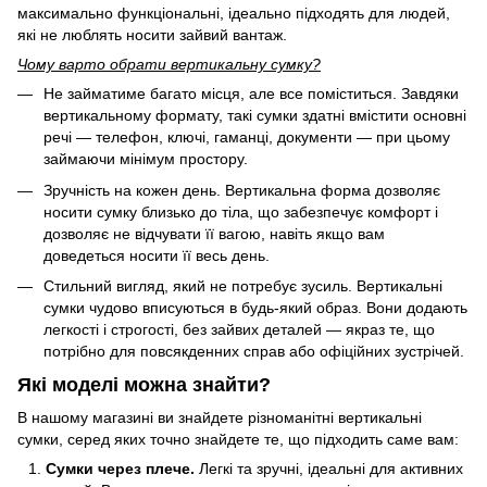
максимально функціональні, ідеально підходять для людей,
які не люблять носити зайвий вантаж.
Чому варто обрати вертикальну сумку?
Не займатиме багато місця, але все поміститься. Завдяки
вертикальному формату, такі сумки здатні вмістити основні
речі — телефон, ключі, гаманці, документи — при цьому
займаючи мінімум простору.
Зручність на кожен день. Вертикальна форма дозволяє
носити сумку близько до тіла, що забезпечує комфорт і
дозволяє не відчувати її вагою, навіть якщо вам
доведеться носити її весь день.
Стильний вигляд, який не потребує зусиль. Вертикальні
сумки чудово вписуються в будь-який образ. Вони додають
легкості і строгості, без зайвих деталей — якраз те, що
потрібно для повсякденних справ або офіційних зустрічей.
Які моделі можна знайти?
В нашому магазині ви знайдете різноманітні вертикальні
сумки, серед яких точно знайдете те, що підходить саме вам:
Сумки через плече.
Легкі та зручні, ідеальні для активних