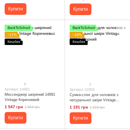
Купити
Купити
BackToSchool
BackToSchool
−17%
−10%
Кешбек
Кешбек
9
3
Артикул: 14991
Артикул: 22955
Мессенджер шкіряний 14991
Сумка-слінг для чоловіків з
Vintage Коричневий
натуральної шкіри Vintage
22955 Чорний
1 547 грн
1 191 грн
1 864 грн
1 323 грн
Купити
Купити