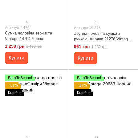
4
4
Артикул: 14704
Артикул: 21276
Сумка чоловіча зерниста
Зручна чоловіча сумка з
Vintage 14704 Чорна
ручкою шкіряна 21276 Vintage
Коричнева
1 258 грн
961 грн
1 480 грн
1 232 грн
Купити
Купити
BackToSchool
BackToSchool
−31%
−17%
Кешбек
Кешбек
6
11