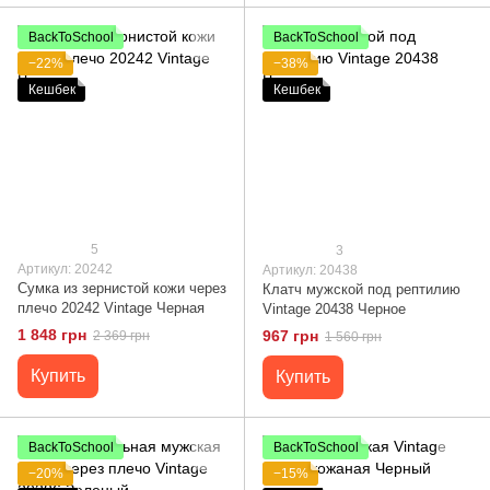
BackToSchool
BackToSchool
−22%
−38%
Кешбек
Кешбек
5
3
Артикул: 20242
Артикул: 20438
Сумка из зернистой кожи через
Клатч мужской под рептилию
плечо 20242 Vintage Черная
Vintage 20438 Черное
1 848 грн
967 грн
2 369 грн
1 560 грн
Купить
Купить
BackToSchool
BackToSchool
−20%
−15%