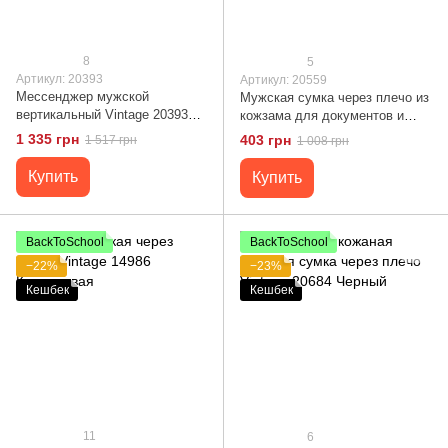
8
5
Артикул: 20393
Артикул: 20559
Мессенджер мужской
Мужская сумка через плечо из
вертикальный Vintage 20393
кожзама для документов и
Черный
города Vintage 20559 Черная
1 335 грн
403 грн
1 517 грн
1 008 грн
Купить
Купить
BackToSchool
BackToSchool
−22%
−23%
Кешбек
Кешбек
11
6