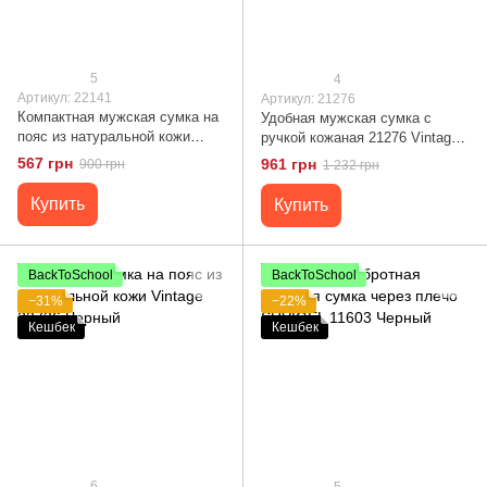
5
4
Артикул: 22141
Артикул: 21276
Компактная мужская сумка на
Удобная мужская сумка с
пояс из натуральной кожи
ручкой кожаная 21276 Vintage
Vintage 22141 Коричневый
Коричневая
567 грн
961 грн
900 грн
1 232 грн
Купить
Купить
BackToSchool
BackToSchool
−31%
−22%
Кешбек
Кешбек
6
5