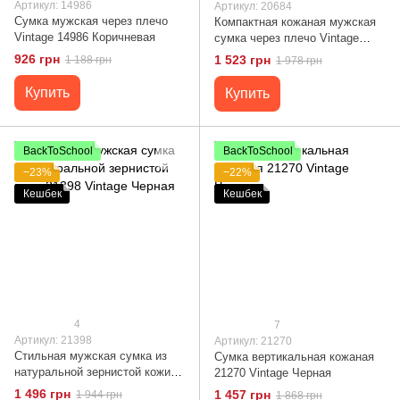
Артикул: 14986
Артикул: 20684
Сумка мужская через плечо
Компактная кожаная мужская
Vintage 14986 Коричневая
сумка через плечо Vintage
20684 Черный
926 грн
1 523 грн
1 188 грн
1 978 грн
Купить
Купить
BackToSchool
BackToSchool
−23%
−22%
Кешбек
Кешбек
4
7
Артикул: 21398
Артикул: 21270
Стильная мужская сумка из
Сумка вертикальная кожаная
натуральной зернистой кожи
21270 Vintage Черная
21398 Vintage Черная
1 496 грн
1 457 грн
1 944 грн
1 868 грн