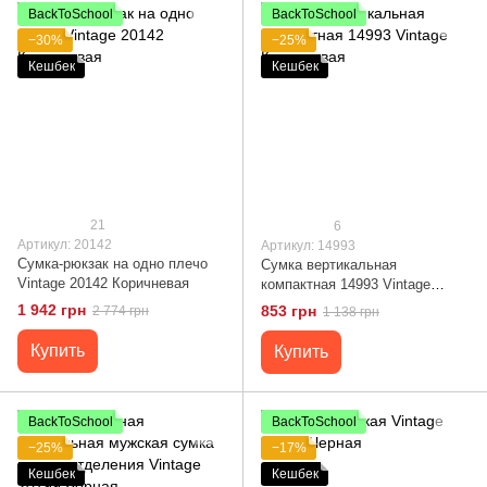
BackToSchool
BackToSchool
−30%
−25%
Кешбек
Кешбек
21
6
Артикул: 20142
Артикул: 14993
Сумка-рюкзак на одно плечо
Сумка вертикальная
Vintage 20142 Коричневая
компактная 14993 Vintage
Коричневая
1 942 грн
853 грн
2 774 грн
1 138 грн
Купить
Купить
BackToSchool
BackToSchool
−25%
−17%
Кешбек
Кешбек