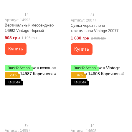
14
31
Артикул: 14992
Артикул: 20077
Вертикальный мессенджер
Сумка через плечо
14992 Vintage Черный
текстильная Vintage 20077
Черная
908 грн
1 630 грн
1 195 грн
2 038 грн
Купить
Купить
BackToSchool
BackToSchool
−29%
−34%
Кешбек
Кешбек
19
14
Артикул: 14987
Артикул: 14608