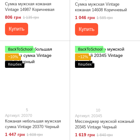
Сумка мужская кожаная
Сумка мужская Vintage
Vintage 14987 Коричневая
кожаная 14608 Коричневый
806 грн
1 046 грн
1 135 грн
1 585 грн
Купить
Купить
BackToSchool
BackToSchool
−10%
−12%
Кешбек
Кешбек
5
10
Артикул: 20370
Артикул: 20345
Кожаная небольшая мужская
Мессенджер мужской кожаный
сумка Vintage 20370 Черный
20345 Vintage Черный
1 447 грн
1 619 грн
1 608 грн
1 840 грн