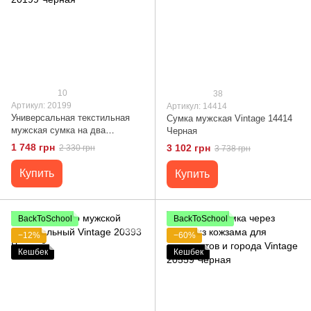
10
38
Артикул: 20199
Артикул: 14414
Универсальная текстильная
Сумка мужская Vintage 14414
мужская сумка на два
Черная
отделения Vintage 20199
1 748 грн
3 102 грн
2 330 грн
3 738 грн
Черная
Купить
Купить
BackToSchool
BackToSchool
−12%
−60%
Кешбек
Кешбек