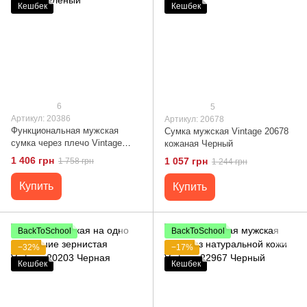
Кешбек
Кешбек
6
5
Артикул: 20386
Артикул: 20678
Функциональная мужская
Сумка мужская Vintage 20678
сумка через плечо Vintage
кожаная Черный
20386 Зеленый
1 406 грн
1 057 грн
1 758 грн
1 244 грн
Купить
Купить
BackToSchool
BackToSchool
−32%
−17%
Кешбек
Кешбек