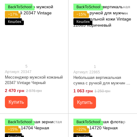
BackToSchool
BackToSchool
−17%
−15%
Кешбек
Кешбек
5
1
Артикул: 20347
Артикул: 22865
Мессенджер мужской кожаный
Небольшая вертикальная
20347 Vintage Черный
сумка с ручкой для мужчин из
натуральной кожи Vintage
2 470 грн
1 063 грн
2 976 грн
1 250 грн
22865 Коричневый
Купить
Купить
BackToSchool
BackToSchool
−15%
−22%
Кешбек
Кешбек