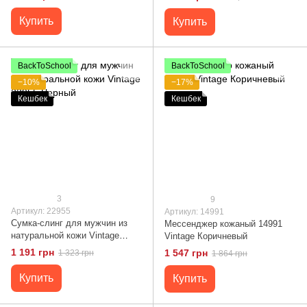
Купить
Купить
BackToSchool
BackToSchool
−10%
−17%
Кешбек
Кешбек
3
9
Артикул: 22955
Артикул: 14991
Сумка-слинг для мужчин из
Мессенджер кожаный 14991
натуральной кожи Vintage
Vintage Коричневый
22955 Черный
1 191 грн
1 547 грн
1 323 грн
1 864 грн
Купить
Купить