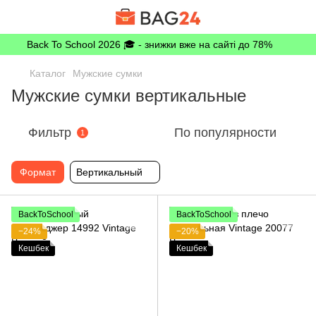
Back To School 2026 🎓 - знижки вже на сайті до 78%
Каталог
Мужские сумки
Мужские сумки вертикальные
Фильтр
По популярности
1
Формат
Вертикальный
BackToSchool
BackToSchool
−24%
−20%
Кешбек
Кешбек