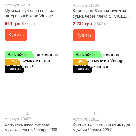
Артикул: 22736
Артикул: 11603
Мужская сумка на пояс из
Кожаная добротная мужская
натуральной кожи Vintage
сумка через плечо SHVIGEL
22736 Черный
11603 Черный
644 грн
2 232 грн
933 грн
2 862 грн
Купить
Купить
BackToSchool
BackToSchool
−17%
−45%
Кешбек
Кешбек
11
4
Артикул: 20683
Артикул: 22811
Вместительная кожаная
Компактная кожаная сумка для
мужская сумка Vintage 20683
мужчин Vintage 22811
Черный
Коричневая