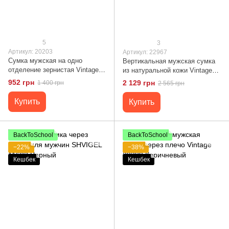
5
3
Артикул: 20203
Артикул: 22967
Сумка мужская на одно
Вертикальная мужская сумка
отделение зернистая Vintage
из натуральной кожи Vintage
20203 Черная
22967 Черный
952 грн
2 129 грн
1 400 грн
2 565 грн
Купить
Купить
BackToSchool
BackToSchool
−22%
−38%
Кешбек
Кешбек