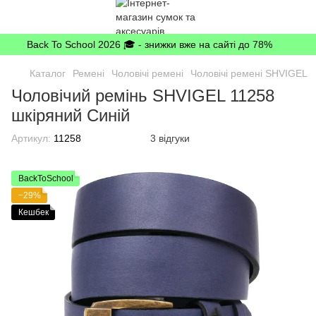
Back To School 2026 🎓 - знижки вже на сайті до 78%
Каталог
Ремені
Чоловічі ремені
Чоловічі ремені SHVIGEL
Чоловічий ремінь SHVIGEL 11258
шкіряний Синій
Артикул:
11258
3 відгуки
BackToSchool
−29%
Кешбек