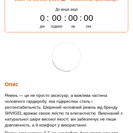
До кінця акції
0
00
00
00
дні
години
хв
сек
Опис
Ремінь — це не просто аксесуар, а важлива частина
чоловічого гардеробу, яка підкреслює стиль і
респектабельність. Шкіряний чоловічий ремінь від бренду
SHVIGEL вражає своєю якістю та елегантністю. Виконаний з
натуральної шкіри високої якості, він забезпечує не лише
довговічність, а й комфорт у використанні.
Ремінь має ширину 3.7 см, що робить його ідеальним для