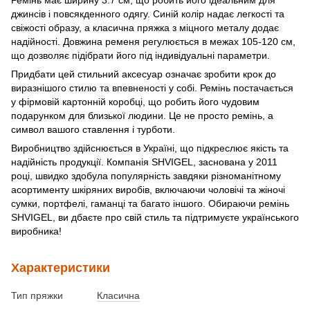
джинсів і повсякденного одягу. Синій колір надає легкості та
свіжості образу, а класична пряжка з міцного металу додає
надійності. Довжина ременя регулюється в межах 105-120 см,
що дозволяє підібрати його під індивідуальні параметри.
Придбати цей стильний аксесуар означає зробити крок до
виразнішого стилю та впевненості у собі. Ремінь постачається
у фірмовій картонній коробці, що робить його чудовим
подарунком для близької людини. Це не просто ремінь, а
символ вашого ставлення і турботи.
Виробництво здійснюється в Україні, що підкреслює якість та
надійність продукції. Компанія SHVIGEL, заснована у 2011
році, швидко здобула популярність завдяки різноманітному
асортименту шкіряних виробів, включаючи чоловічі та жіночі
сумки, портфелі, гаманці та багато іншого. Обираючи ремінь
SHVIGEL, ви дбаєте про свій стиль та підтримуєте українського
виробника!
Характеристики
Тип пряжки
Класична