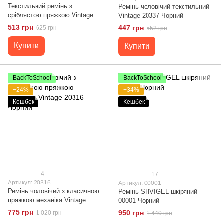
Текстильний ремінь з
Ремінь чоловічий текстильний
сріблястою пряжкою Vintage
Vintage 20337 Чорний
20541 Чорний
513 грн
447 грн
625 грн
552 грн
Купити
Купити
BackToSchool
BackToSchool
−24%
−34%
Кешбек
Кешбек
4
17
Артикул: 20316
Артикул: 00001
Ремінь чоловічий з класичною
Ремінь SHVIGEL шкіряний
пряжкою механіка Vintage
00001 Чорний
20316 Чорний
775 грн
950 грн
1 020 грн
1 440 грн