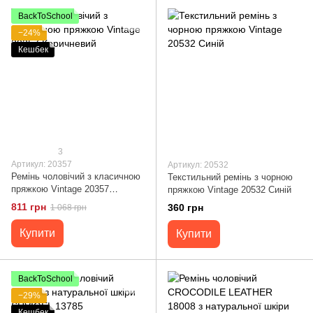
BackToSchool
−24%
Кешбек
3
Артикул: 20357
Артикул: 20532
Ремінь чоловічий з класичною
Текстильний ремінь з чорною
пряжкою Vintage 20357
пряжкою Vintage 20532 Синій
Коричневий
811 грн
360 грн
1 068 грн
Купити
Купити
BackToSchool
−29%
Кешбек