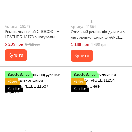
3
1
Артикул: 18178
Артикул: 11684
Ремінь чоловічий CROCODILE
Стильний ремінь під джинси з
LEATHER 18178 з натуральної
натуральної шкіри GRANDE
шкіри крокодила Коричневий
PELLE 11684 Чорний
5 235 грн
1 188 грн
6 712 грн
1 485 грн
Купити
Купити
BackToSchool
BackToSchool
−15%
−34%
Кешбек
Кешбек
4
5