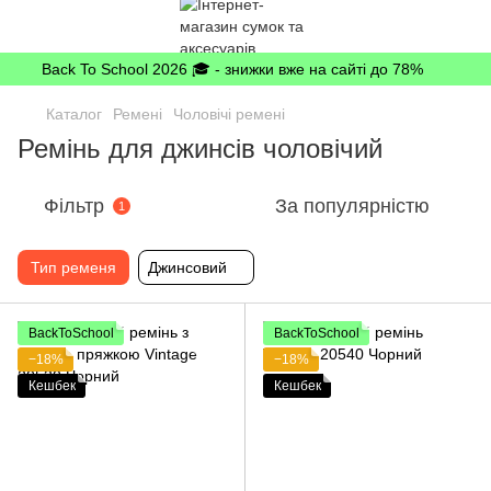
Back To School 2026 🎓 - знижки вже на сайті до 78%
Каталог
Ремені
Чоловічі ремені
Ремінь для джинсів чоловічий
Фільтр
За популярністю
1
Тип ременя
Джинсовий
BackToSchool
BackToSchool
−18%
−18%
Кешбек
Кешбек