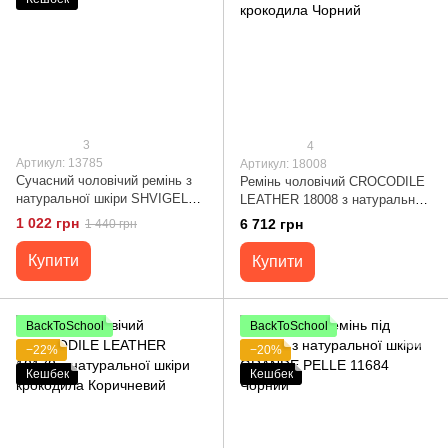
3
4
Артикул: 13785
Артикул: 18008
Сучасний чоловічий ремінь з
Ремінь чоловічий CROCODILE
натуральної шкіри SHVIGEL
LEATHER 18008 з натуральної
13785
шкіри крокодила Чорний
1 022 грн
6 712 грн
1 440 грн
Купити
Купити
BackToSchool
BackToSchool
−22%
−20%
Кешбек
Кешбек