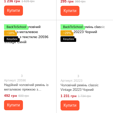
1 236 грн
295 грн
1 626 грн
360 грн
Купити
Купити
BackToSchool
BackToSchool
−18%
−29%
Кешбек
Кешбек
3
3
Артикул: 20596
Артикул: 20223
Надійний чоловічий ремінь із
Чоловічий ремінь classic
металевою пряжкою з
Vintage 20223 Чорний
текстилю 20596 Vintage Синій
492 грн
1 231 грн
600 грн
1 734 грн
Купити
Купити