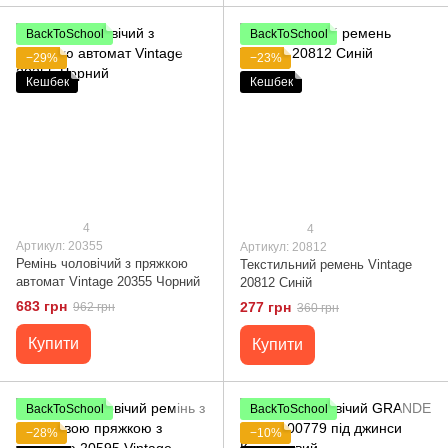
BackToSchool
BackToSchool
−29%
−23%
Кешбек
Кешбек
4
4
Артикул: 20355
Артикул: 20812
Ремінь чоловічий з пряжкою
Текстильний ремень Vintage
автомат Vintage 20355 Чорний
20812 Синій
683 грн
277 грн
962 грн
360 грн
Купити
Купити
BackToSchool
BackToSchool
−28%
−10%