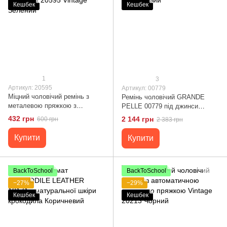
Кешбек
Кешбек
1
3
Артикул: 20595
Артикул: 00779
Міцний чоловічий ремінь з
Ремінь чоловічий GRANDE
металевою пряжкою з
PELLE 00779 під джинси
текстилю 20595 Vintage
Коричневий
432 грн
2 144 грн
600 грн
2 383 грн
Зелений
Купити
Купити
BackToSchool
BackToSchool
−27%
−29%
Кешбек
Кешбек