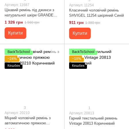
Артикул: 11687
Артикул: 11254
Цікавий ремінь під джинси з
Класичний чоловічий ремінь
натуральної шкіри GRANDE
SHVIGEL 11254 шкіряний Синій
PELLE 11687 Чорний
1 326 грн
911 грн
1 560 грн
1 380 грн
Купити
Купити
BackToSchool
BackToSchool
−24%
−18%
Кешбек
Кешбек
3
1
Артикул: 20210
Артикул: 20813
Міцний чоловічий ремінь з
Гарний текстильний ремень
автоматичною пряжкою
Vintage 20813 Коричневий
Vintage 20210 Коричневий