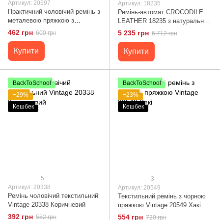
Артикул: 20597
Артикул: 18235
Практичний чоловічий ремінь з
Ремінь-автомат CROCODILE
металевою пряжкою з
LEATHER 18235 з натуральної
текстилю 20597 Vintage Сірий
шкіри крокодила (каймана)
462 грн
5 235 грн
600 грн
6 712 грн
Коричневий
Купити
Купити
BackToSchool
BackToSchool
−29%
−23%
Кешбек
Кешбек
5
3
Артикул: 20338
Артикул: 20549
Ремінь чоловічий текстильний
Текстильний ремінь з чорною
Vintage 20338 Коричневий
пряжкою Vintage 20549 Хакі
392 грн
554 грн
552 грн
720 грн