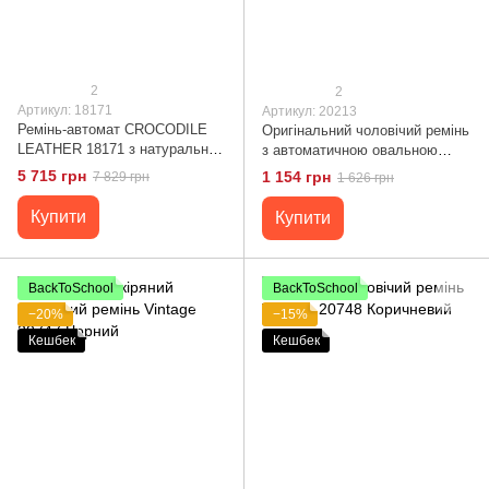
2
2
Артикул: 18171
Артикул: 20213
Ремінь-автомат CROCODILE
Оригінальний чоловічий ремінь
LEATHER 18171 з натуральної
з автоматичною овальною
шкіри крокодила Коричневий
пряжкою Vintage 20213 Чорний
5 715 грн
1 154 грн
7 829 грн
1 626 грн
Купити
Купити
BackToSchool
BackToSchool
−20%
−15%
Кешбек
Кешбек