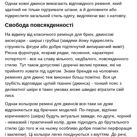
Однак кожні джинси вимагають відповідного ременя, який
здатний не тільки підтримати штани, а й доповнити або
підкреслити загальний стиль одягу, виділяючи вас з натовпу.
Свобода повсякденності
На відміну від класичного ремінця для брюк, джинсові
аксесуари - ширші і грубіші (завдяки йому підкреслять
стрункість фігури або добре підтягнутий випираючий живіт).
Рясна фурнітура, яскраві рядки, тиснення, характерні
потертості - все на славу вільного, недбалого, повсякденного
стилю. Тут також допустимі і доречні великі пряжки, які не
прийнято ховати під одягом. Знаки брендів на чоловічих
ременях для джинс теж виконані більш помітно. Вся ця
грубість відповідає цупкій тканині (джинса) - тонкий пояс з
делікатної шкіри в таких умовах може швидко втратити свій
лиск.
Однак кольором ремені для джинсів все-таки не дуже
відрізняються від брючних моделей. По-перше, відтінки
коричневого (шкіра) будуть актуальні завжди, по-друге, чорний
- немазкий і практичний колір, дуже підходить до брутального
стилю (до того ж на ньому особливо добре помітні перфорація
і заклепки). Ці кольори легко поєднуються з взуттям. До речі,