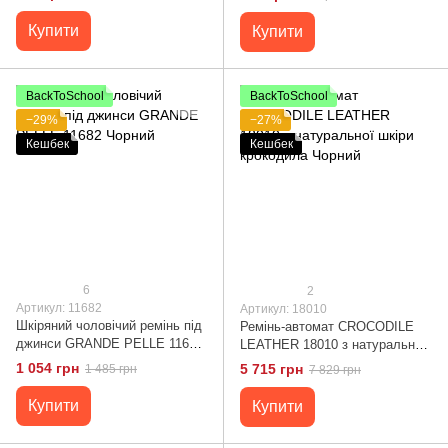
Купити
Купити
BackToSchool
BackToSchool
−29%
−27%
Кешбек
Кешбек
6
2
Артикул: 11682
Артикул: 18010
Шкіряний чоловічий ремінь під
Ремінь-автомат CROCODILE
джинси GRANDE PELLE 11682
LEATHER 18010 з натуральної
Чорний
шкіри крокодила Чорний
1 054 грн
5 715 грн
1 485 грн
7 829 грн
Купити
Купити