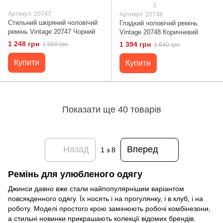
3
Артикул: 20747
Артикул: 20748
Стильний шкіряний чоловічий
Гладкий чоловічий ремінь
ремінь Vintage 20747 Чорний
Vintage 20748 Коричневий
1 248 грн
1 394 грн
1 560 грн
1 640 грн
Купити
Купити
Показати ще 40 товарів
Назад
Вперед
1
з 8
Ремінь для улюбленого одягу
Джинси давно вже стали найпопулярнішим варіантом
повсякденного одягу. Їх носять і на прогулянку, і в клуб, і на
роботу. Моделі простого крою замінюють робочі комбінезони,
а стильні новинки прикрашають колекції відомих брендів.