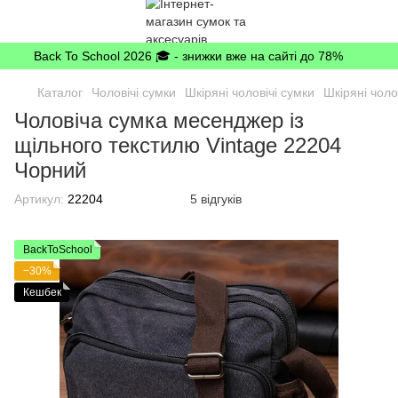
Back To School 2026 🎓 - знижки вже на сайті до 78%
Каталог
Чоловічі сумки
Шкіряні чоловічі сумки
Шкіряні чоло
Чоловіча сумка месенджер із
щільного текстилю Vintage 22204
Чорний
Артикул:
22204
5 відгуків
BackToSchool
−30%
Кешбек