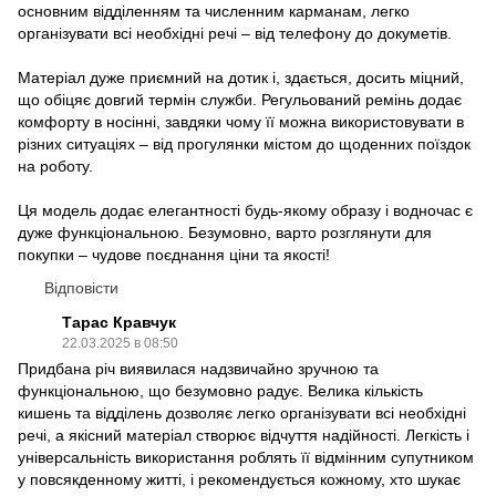
основним відділенням та численним карманам, легко
організувати всі необхідні речі – від телефону до докуметів.
Матеріал дуже приємний на дотик і, здається, досить міцний,
що обіцяє довгий термін служби. Регульований ремінь додає
комфорту в носінні, завдяки чому її можна використовувати в
різних ситуаціях – від прогулянки містом до щоденних поїздок
на роботу.
Ця модель додає елегантності будь-якому образу і водночас є
дуже функціональною. Безумовно, варто розглянути для
покупки – чудове поєднання ціни та якості!
Відповісти
Тарас Кравчук
22.03.2025 в 08:50
Придбана річ виявилася надзвичайно зручною та
функціональною, що безумовно радує. Велика кількість
кишень та відділень дозволяє легко організувати всі необхідні
речі, а якісний матеріал створює відчуття надійності. Легкість і
універсальність використання роблять її відмінним супутником
у повсякденному житті, і рекомендується кожному, хто шукає