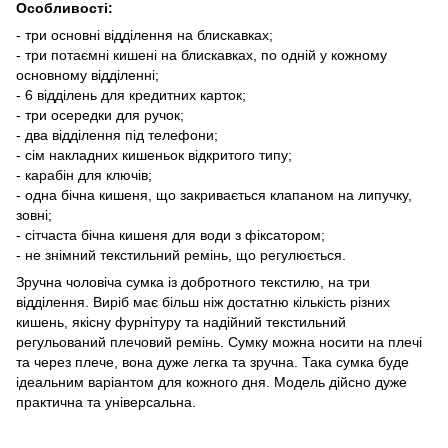
Особливості:
- три основні відділення на блискавках;
- три потаємні кишені на блискавках, по одній у кожному
основному відділенні;
- 6 відділень для кредитних карток;
- три осередки для ручок;
- два відділення під телефони;
- сім накладних кишеньок відкритого типу;
- карабін для ключів;
- одна бічна кишеня, що закривається клапаном на липучку,
зовні;
- сітчаста бічна кишеня для води з фіксатором;
- не знімний текстильний ремінь, що регулюється.
Зручна чоловіча сумка із добротного текстилю, на три
відділення. Виріб має більш ніж достатню кількість різних
кишень, якісну фурнітуру та надійний текстильний
регульований плечовий ремінь. Сумку можна носити на плечі
та через плече, вона дуже легка та зручна. Така сумка буде
ідеальним варіантом для кожного дня. Модель дійсно дуже
практична та універсальна.