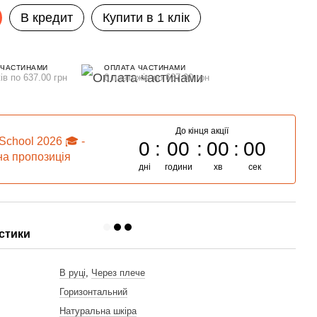
В кредит
Купити в 1 клік
 ЧАСТИНАМИ
ОПЛАТА ЧАСТИНАМИ
ів по 637.00 грн
6 платежів по 637.00 грн
До кінця акції
School 2026 🎓 -
0
00
00
00
а пропозиція
дні
години
хв
сек
ть разом
стики
и
В руці
,
Через плече
Горизонтальний
Натуральна шкіра