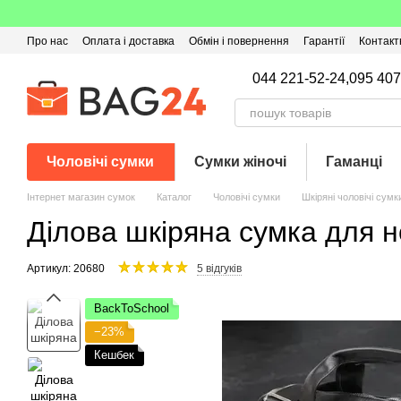
Перейти до основного контенту
Про нас
Оплата і доставка
Обмін і повернення
Гарантії
Контакт
Угода користувача
Відгуки про магазин
Оферта
Кешбек
044 221-52-24,
095 407
Чоловічі сумки
Сумки жіночі
Гаманці
Інтернет магазин сумок
Каталог
Чоловічі сумки
Шкіряні чоловічі сумк
Ділова шкіряна сумка для н
Артикул: 20680
5 відгуків
BackToSchool
−23%
Кешбек