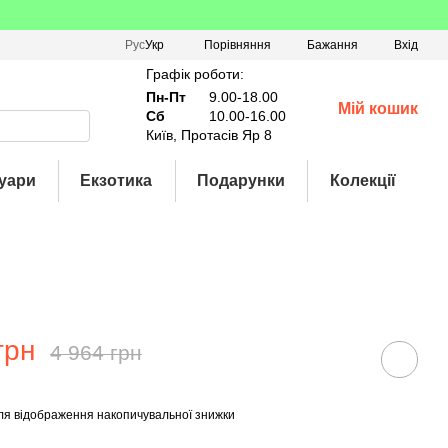
Порівняння
Рус
Укр
Бажання
Вхід
Графік роботи:
Пн-Пт
9.00-18.00
Мій кошик
Сб
10.00-16.00
Київ, Протасів Яр 8
уари
Екзотика
Подарунки
Колекції
грн
4 964 грн
ля відображення накопичувальної знижки