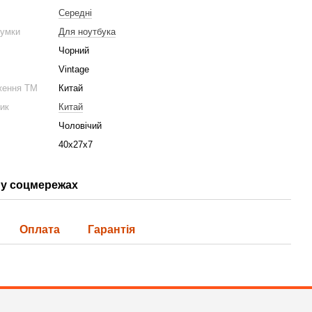
Середні
сумки
Для ноутбука
Чорний
 сумка для ноутбука Vintage 20680 Чорний
Шкіряний чоловічий ремі
Vintage
3 822 грн
ження ТМ
Китай
ник
Китай
4 535 грн
4 876 грн
Купити
Чоловічий
40х27х7
у соцмережах
Оплата
Гарантія