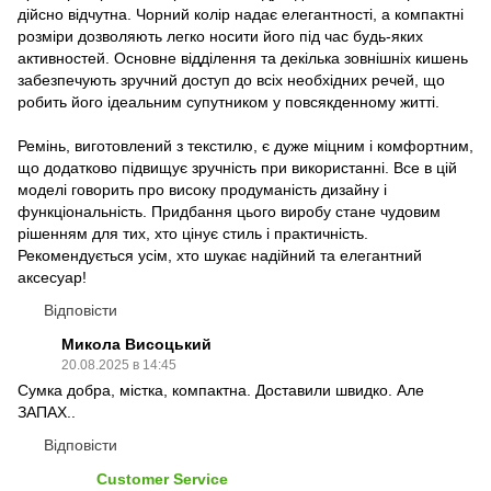
дійсно відчутна. Чорний колір надає елегантності, а компактні
розміри дозволяють легко носити його під час будь-яких
активностей. Основне відділення та декілька зовнішніх кишень
забезпечують зручний доступ до всіх необхідних речей, що
робить його ідеальним супутником у повсякденному житті.
Ремінь, виготовлений з текстилю, є дуже міцним і комфортним,
що додатково підвищує зручність при використанні. Все в цій
моделі говорить про високу продуманість дизайну і
функціональність. Придбання цього виробу стане чудовим
рішенням для тих, хто цінує стиль і практичність.
Рекомендується усім, хто шукає надійний та елегантний
аксесуар!
Відповісти
Микола Висоцький
20.08.2025 в 14:45
Сумка добра, містка, компактна. Доставили швидко. Але
ЗАПАХ..
Відповісти
Customer Service