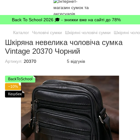
Back To School 2026 🎓 - знижки вже на сайті до 78%
Каталог
Чоловічі сумки
Шкіряні чоловічі сумки
Шкіряні чоло
Шкіряна невелика чоловіча сумка
Vintage 20370 Чорний
Артикул:
20370
5 відгуків
BackToSchool
−10%
Кешбек