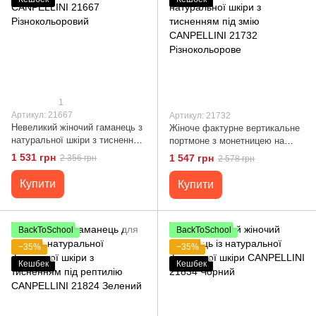
1
Артикул: 21667
Артикул: 21732
Невеликий жіночий гаманець з
Жіноче фактурне вертикальне
натуральної шкіри з тисненням
портмоне з монетницею на
під змію CANPELLINI 21667
блискавці з натуральної шкіри
1 531 грн
1 547 грн
2 356 грн
2 578 грн
Різнокольоровий
з тисненням під змію
CANPELLINI 21732
Купити
Купити
Різнокольорове
BackToSchool
BackToSchool
−35%
−35%
Кешбек
Кешбек