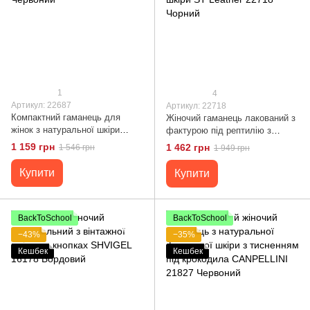
1
4
Артикул: 22687
Артикул: 22718
Компактний гаманець для
Жіночий гаманець лакований з
жінок з натуральної шкіри
фактурою під рептилію з
лакованої ST Leather 22687
натуральної шкіри ST Leather
1 159 грн
1 462 грн
1 546 грн
1 949 грн
Червоний
22718 Чорний
Купити
Купити
BackToSchool
BackToSchool
−43%
−35%
Кешбек
Кешбек