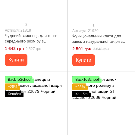
3
1
Артикул: 21818
Артикул: 21920
Чудовий гаманець для жінок
Функціональний клатч для
середнього розміру з
жінок з натуральної шкіри з
натуральної шкіри з тисненням
тисненням під крокодила
1 642 грн
2 501 грн
2 527 грн
3 848 грн
під рептилію CANPELLINI
CANPELLINI 21920 Червоний
21818 Червоний
Купити
Купити
BackToSchool
BackToSchool
−25%
−25%
Кешбек
Кешбек