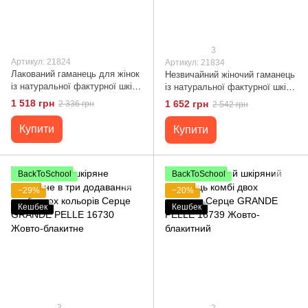
3
Артикул: 21824
Артикул: 21834
Лакований гаманець для жінок
Незвичайний жіночий гаманець
із натуральної фактурної шкіри
із натуральної фактурної шкіри
з тисненням під рептилію
CANPELLINI 21834 Чорний
1 518 грн
1 652 грн
2 336 грн
2 542 грн
CANPELLINI 21824 Зелений
Купити
Купити
BackToSchool
BackToSchool
−29%
−20%
Кешбек
Кешбек
3
2