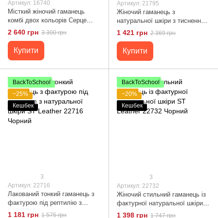
Артикул: 16740
Артикул: 21795
Місткий жіночий гаманець
Жіночий гаманець з
комбі двох кольорів Серце
натуральної шкіри з тисненням
GRANDE PELLE 16740 Жовто-
під крокодила CANPELLINI
2 640 грн
1 421 грн
3 300 грн
2 369 грн
блакитний
21795 Червоний
Купити
Купити
BackToSchool
BackToSchool
−25%
−20%
Кешбек
Кешбек
3
3
Артикул: 22716
Артикул: 22732
Лакований тонкий гаманець з
Жіночий стильний гаманець із
фактурою під рептилію з
фактурної натуральної шкіри
натуральної шкіри ST Leather
ST Leather 22732 Чорний
1 181 грн
1 398 грн
1 575 грн
1 747 грн