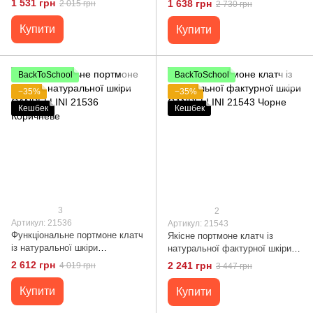
1 531 грн
1 638 грн
2 015 грн
2 730 грн
Купити
Купити
BackToSchool
BackToSchool
−35%
−35%
Кешбек
Кешбек
3
2
Артикул: 21536
Артикул: 21543
Функціональне портмоне клатч
Якісне портмоне клатч із
із натуральної шкіри
натуральної фактурної шкіри
CANPELLINI 21536 Коричневе
CANPELLINI 21543 Чорне
2 612 грн
2 241 грн
4 019 грн
3 447 грн
Купити
Купити