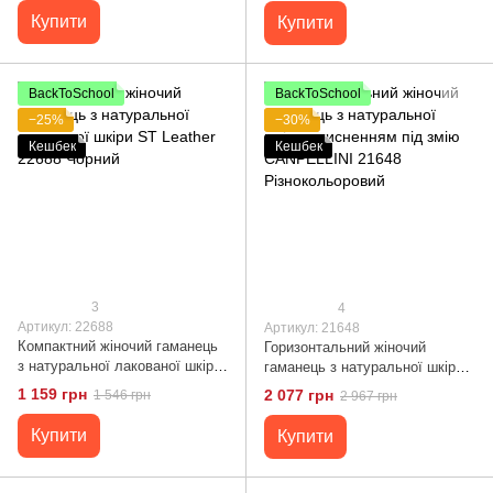
Купити
Купити
BackToSchool
BackToSchool
−25%
−30%
Кешбек
Кешбек
3
4
Артикул: 22688
Артикул: 21648
Компактний жіночий гаманець
Горизонтальний жіночий
з натуральної лакованої шкіри
гаманець з натуральної шкіри з
ST Leather 22688 Чорний
тисненням під змію
1 159 грн
2 077 грн
1 546 грн
2 967 грн
CANPELLINI 21648
Різнокольоровий
Купити
Купити