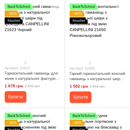
BackToSchool
BackToSchool
−35%
−40%
Кешбек
Кешбек
3
2
Артикул: 21623
Артикул: 21650
Горизонтальний гаманець для
Гарний горизонтальний жіночий
жінок з натуральної фактурної
гаманець з натуральної шкіри з
шкіри під крокодила
тисненням під змію
1 678 грн
1 502 грн
2 581 грн
2 503 грн
CANPELLINI 21623 Чорний
CANPELLINI 21650
Різнокольоровий
Купити
Купити
BackToSchool
BackToSchool
−35%
−40%
Кешбек
Кешбек