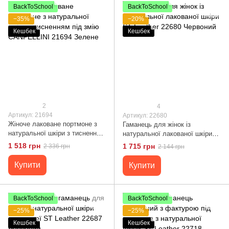
BackToSchool
BackToSchool
−35%
−20%
Кешбек
Кешбек
2
4
Артикул: 21694
Артикул: 22680
Жіноче лаковане портмоне з
Гаманець для жінок із
натуральної шкіри з тисненням
натуральної лакованої шкіри
під змію CANPELLINI 21694
ST Leather 22680 Червоний
1 518 грн
1 715 грн
2 336 грн
2 144 грн
Зелене
Купити
Купити
BackToSchool
BackToSchool
−25%
−25%
Кешбек
Кешбек