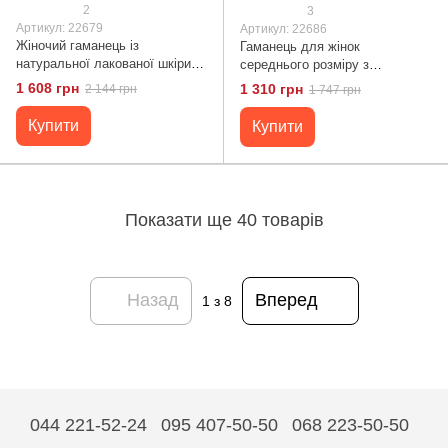
2
3
Артикул: 22679
Артикул: 22686
Жіночий гаманець із
Гаманець для жінок
натуральної лакованої шкіри
середнього розміру з
ST Leather 22679 Чорний
натуральної шкіри ST Leather
1 608 грн
1 310 грн
2 144 грн
1 747 грн
22686 Чорний
Купити
Купити
Показати ще 40 товарів
Назад
Вперед
1
з 8
044 221-52-24
095 407-50-50
068 223-50-50