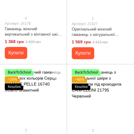
4
1
Артикул: 16178
Артикул: 21827
Гаманець жіночий
Оригінальний жіночий
вертикальний з вінтажної шкіри
гаманець з натуральної
на кнопках SHVIGEL 16178
фактурної шкіри з тисненням
1 368 грн
1 569 грн
2 400 грн
2 415 грн
Бордовий
під крокодила CANPELLINI
21827 Червоний
Купити
Купити
BackToSchool
BackToSchool
−20%
−40%
Кешбек
Кешбек
3
3