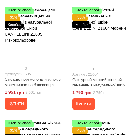
BackToSchool
BackToSchool
−35%
−35%
Кешбек
Кешбек
3
1
Артикул: 21605
Артикул: 21664
Стильне портмоне для жінок з
Фактурний місткий жіночий
монетницею на блискавці з
гаманець з натуральної шкіри
натуральної фактурної шкіри
CANPELLINI 21664 Чорний
1 951 грн
1 793 грн
3 001 грн
2 759 грн
CANPELLINI 21605
Різнокольорове
Купити
Купити
BackToSchool
BackToSchool
−35%
−40%