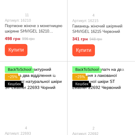
11
4
Артикул: 16210
Артикул: 16215
Портмоне жіноче з монетницею
Гаманець жіночий шкіряний
шкіряне SHVIGEL 16210
SHVIGEL 16215 Червоний
Червоне
498 грн
341 грн
996 грн
948 грн
Купити
Купити
BackToSchool
BackToSchool
−25%
−25%
Кешбек
Кешбек
4
2
Артикул: 22693
Артикул: 22692