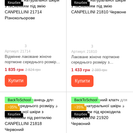
Кешбек
Кешбек
3
3
Артикул: 21714
Артикул: 21810
Відмінне лаковане жіноче
Лаковане жіноче портмоне
портмоне середнього розміру з
середнього розміру з
натуральної шкіри з тисненням
натуральної шкіри з тисненням
1 835 грн
1 433 грн
2 824 грн
2 389 грн
під змію CANPELLINI 21714
під змію CANPELLINI 21810
Різнокольорове
Червоне
Купити
Купити
BackToSchool
BackToSchool
−35%
−35%
Кешбек
Кешбек