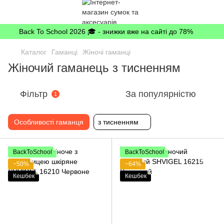
Back To School 2026 🎓 - знижки вже на сайті до 78%
Каталог
Гаманці
Жіночі гаманці
Жіночий гаманець з тисненням
Фільтр
За популярністю
1
Особливості гаманця
з тисненням
BackToSchool
BackToSchool
−50%
−64%
Кешбек
Кешбек