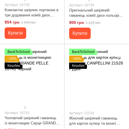
Артикул: 16730
Артикул: 16739
Компактне шкіряне портмоне в
Оригінальний шкіряний
три додавання комбі двох
гаманець комбі двох кольорів
кольорів Серце GRANDE
Серце GRANDE PELLE 16739
954 грн
900 грн
1 343 грн
1 125 грн
PELLE 16730 Жовто-блакитне
Жовто-блакитний
Купити
Купити
BackToSchool
BackToSchool
−24%
−40%
Кешбек
Кешбек
3
Артикул: 16741
Артикул: 21528
Чоловічий шкіряний гаманець
Жіночий шкіряний гаманець
із монетницею Серце GRANDE
для карток купюр та монет
PELLE 16741 Чорний
CANPELLINI 21528 Рудий