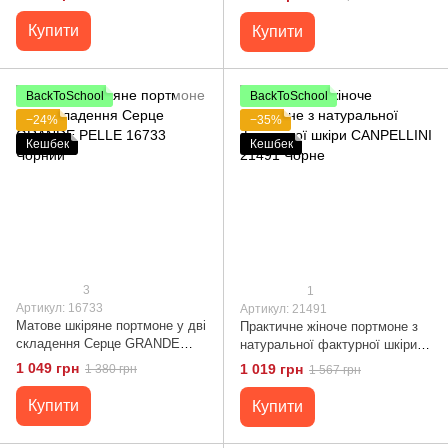
22716 Чорний
Купити
Купити
BackToSchool
BackToSchool
−24%
−35%
Кешбек
Кешбек
3
1
Артикул: 16733
Артикул: 21491
Матове шкіряне портмоне у дві
Практичне жіноче портмоне з
складення Серце GRANDE
натуральної фактурної шкіри
PELLE 16733 Чорний
CANPELLINI 21491 Чорне
1 049 грн
1 019 грн
1 380 грн
1 567 грн
Купити
Купити