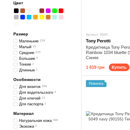
Цвет
Размер
Артикул: 90087
Tony Perotti
Маленькие
159
Малый
15
Кредитница Tony Pero
Rainbow 1034 bluette 
Средние
225
Синяя
Большие
5
Тонкие
2
1 619 грн
Купить
Длинные
1
Особенности
Новинка
Для визиток
386
Для водительского
3
Для ключей
13
Для паспорта
1
Материал
Натуральная кожа
399
Экокожа
2