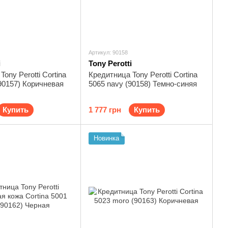
Артикул: 90158
i
Tony Perotti
ony Perotti Cortina
Кредитница Tony Perotti Cortina
90157) Коричневая
5065 navy (90158) Темно-синяя
Купить
1 777 грн
Купить
Новинка