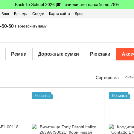
Back To School 2026 🎓 - знижки вже на сайті до 78%
Блог
Бренды
Скидки
Карта сайта
Дроп
шбэк
-50-50
Перезвонить вам?
Ремни
Дорожные сумки
Рюкзаки
Аксе
снач
Сортировка:
Новинка
Новинка