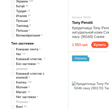
Украина
248
Китай
35
Турция
15
Италия
74
Артикул: 90164
Польша
5
Tony Perotti
Таиланд
6
Кредитница Tony Perot
Польша
6
натуральной кожи Cor
Великобритания
6
navy (90164) Синяя
Тип застежки
1 553 грн
Купить
Кожаная лента
1
Нет
13
Новинка
Кожаный хлястик
7
Без застежки
78
резинки
0
Кожаный хлястик с
кнопкой
6
Кнопка
104
Молния
9
Магнит
16
Нет застежки
4
Резинка
0
Винт
91