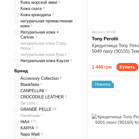
Кожа морской змеи
1
Кожа ската
4
Кожа крокодила
2
натуральная промасленная
кожа
1
Натуральная кожа +
Артикул: 90155
Canvas
1
Tony Perotti
натуральная кожа Crazy
Кредитница Tony Perott
Horse
0
5049 navy (90155) Те
натуральная кожа Краст
0
Натуральная кожа Kayzer
1
1 448 грн
Купить
Бренд
Accessory Collection
8
Новинка
BlankNote
2
CANPELLINI
4
CROCODILE LEATHER
2
De Loris
0
GRANDE PELLE
46
Handmade
0
HiArt
172
KARYA
11
Napa Waili
1