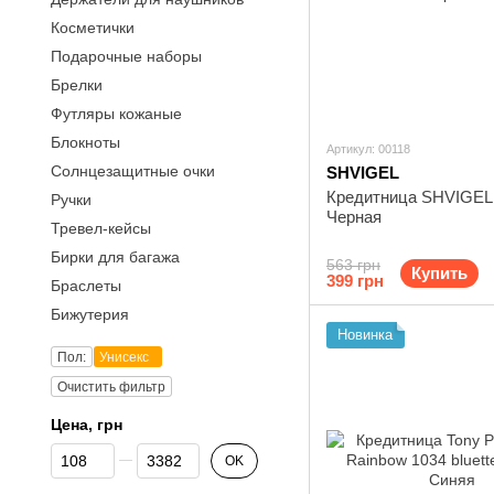
Косметички
Подарочные наборы
Брелки
Футляры кожаные
Блокноты
Артикул: 00118
Солнцезащитные очки
SHVIGEL
Кредитница SHVIGEL
Ручки
Черная
Тревел-кейсы
Бирки для багажа
563 грн
Купить
399 грн
Браслеты
Бижутерия
Новинка
Пол:
Унисекс
Очистить фильтр
Цена, грн
От Цена, грн
До Цена, грн
OK