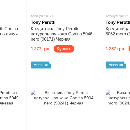
Артикул: 90171
Артикул: 90172
Tony Perotti
Tony Perott
i Cortina
Кредитница Tony Perotti
Кредитница T
мно-синяя
натуральная кожа Cortina 5046
5062 moro (
nero (90171) Черная
1 277 грн
Купить
1 237 грн
Новинка
Новинка