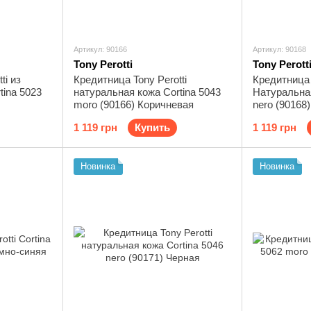
Артикул: 90166
Артикул: 90168
Tony Perotti
Tony Perott
ti из
Кредитница Tony Perotti
Кредитница 
tina 5023
натуральная кожа Cortina 5043
Натуральная
moro (90166) Коричневая
nero (90168
1 119 грн
Купить
1 119 грн
Новинка
Новинка