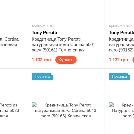
Артикул: 90161
Артикул: 90162
Tony Perotti
Tony Perott
i Cortina
Кредитница Tony Perotti
Кредитница 
ричневая
натуральная кожа Cortina 5001
натуральная
navy (90161) Темно-синяя
nero (90162
1 132 грн
Купить
1 132 грн
Новинка
Новинка