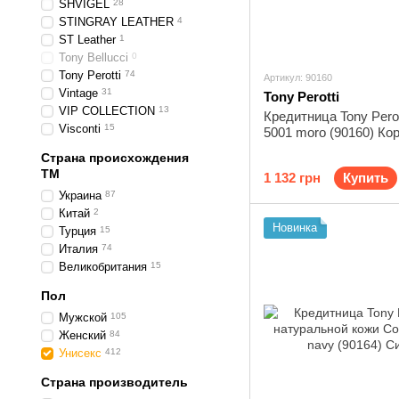
SHVIGEL
28
STINGRAY LEATHER
4
ST Leather
1
Tony Bellucci
0
Tony Perotti
74
Артикул: 90160
Vintage
31
Tony Perotti
VIP COLLECTION
13
Кредитница Tony Perott
Visconti
15
5001 moro (90160) Ко
Страна происхождения
ТМ
1 132 грн
Купить
Украина
87
Китай
2
Новинка
Турция
15
Италия
74
Великобритания
15
Пол
Мужской
105
Женский
84
Унисекс
412
Страна производитель