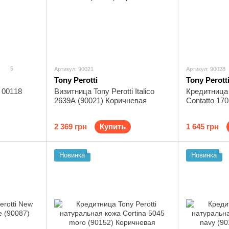
5
Артикул: 90021
Артикул: 90028
Tony Perotti
Tony Perott
 00118
Визитница Tony Perotti Italico
Кредитница 
2639A (90021) Коричневая
Contatto 17
2 369 грн
Купить
1 645 грн
Новинка
Новинка