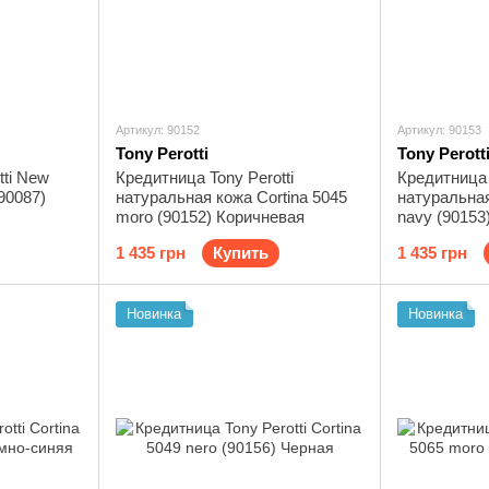
Артикул: 90152
Артикул: 90153
Tony Perotti
Tony Perott
tti New
Кредитница Tony Perotti
Кредитница 
(90087)
натуральная кожа Cortina 5045
натуральная
moro (90152) Коричневая
navy (90153
1 435 грн
Купить
1 435 грн
Новинка
Новинка