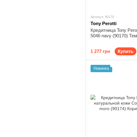
Артикул: 90170
Tony Perotti
Кредитница Tony Perott
5046 navy (90170) Те
1 277 грн
Купить
Новинка