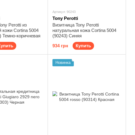
Артикул: 90243
i
Tony Perotti
ny Perotti из
Визитница Tony Perotti
 кожи Cortina 5004
натуральная кожа Cortina 5004
) Темно-коричневая
(90243) Синяя
Купить
934 грн
Купить
Новинка