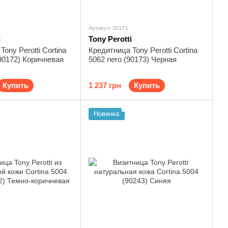
Артикул: 90173
i
Tony Perotti
ony Perotti Cortina
Кредитница Tony Perotti Cortina
90172) Коричневая
5062 nero (90173) Черная
Купить
1 237 грн
Купить
Новинка