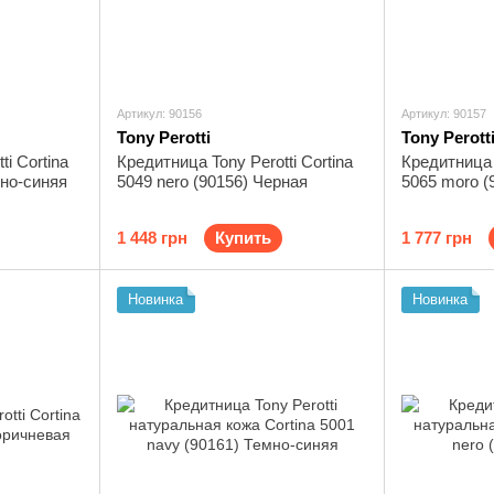
Артикул: 90156
Артикул: 90157
Tony Perotti
Tony Perott
i Cortina
Кредитница Tony Perotti Cortina
Кредитница T
мно-синяя
5049 nero (90156) Черная
5065 moro (
1 448 грн
Купить
1 777 грн
Новинка
Новинка