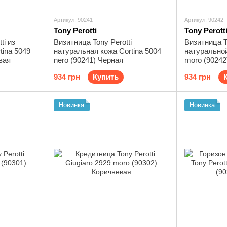
Артикул: 90241
Артикул: 90242
Tony Perotti
Tony Perott
ti из
Визитница Tony Perotti
Визитница To
tina 5049
натуральная кожа Cortina 5004
натуральной
вая
nero (90241) Черная
moro (90242
934 грн
Купить
934 грн
Новинка
Новинка