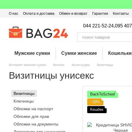
Перейти к основному контенту
О нас
Оплата и доставка
Обмен и возврат
Гарантии
Контакты
Пользовательское соглашение
Отзывы о магазине
Оферта
Кэ
044 221-52-24,
095 407
Мужские сумки
Сумки женские
Кошельки
Интернет магазин сумок
Каталог
Аксессуары
Визитницы
Визитницы унисекс
Визитницы
BackToSchool
Ключницы
−29%
Обложки на паспорт
Кешбек
Обложки для прав
Обложки на документы
Держатели для наушников