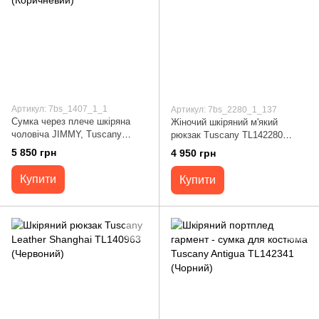
Артикул: 7bs_1407_1_1
Артикул: 7bs_2280_1_137
Сумка через плече шкіряна
Жіночий шкіряний м'який
чоловіча JIMMY, Tuscany
рюкзак Tuscany TL142280
TL141407 (Коричневий)
(Pastel yellow)
5 850 грн
4 950 грн
Купити
Купити