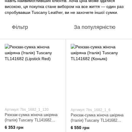
навіть найвимогливіших клієнтів. Хоча ціна може здатися
високою, ця покупка стане вибором на все життя — один раз
спробувавши Tuscany Leather, ви не захочете іншої сумки.
Фільтр
За популярністю
Артикул: 7bs_1682_1_120
Артикул: 7bs_1682_1_6
Рюкзак-сумка жіноча шкіряна
Рюкзак-сумка жіноча шкіряна
(Італія) Tuscany TL141682
(Італія) Tuscany TL141682
(Lipstick Red)
(Коньяк)
6 353 грн
6 550 грн