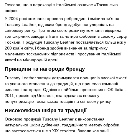
Toscana, що в перекладі з італійської означає «Тосканська
шкіра».
У 2004 році компанія провела ребрендинг і змінила ім’я на
Tuscany Leather, під яким бренд здобув популярність на
світовому ринку. Протягом свого розвитку компанія відкрила
три шкіряних заводи в Італії та чотири фабрики в самому серці
Тоскани. Продукція Tuscany Leather поставляється більш ніж у
200 країн світу, і бренд здобув визнання за підтримку
маленьких тосканських підприємств і просування італійської
якості на міжнародній арені.
Принципи та нагороди бренду
Tuscany Leather завжди дотримувався принципів високої якості
та уважного ставлення до традицій, що принесло компанії
численні нагороди. Однією з найбільш престижних є OK Italia -
2011, премія від Unicredit, яка відзначає внесок у
популяризацію тосканських товарів на світовому ринку.
Високоякісна шкіра та традиції
Основою продукції Tuscany Leather є використання
натуральної шкіри дублення, традиційного методу обробки,
що застосовується ще з XIX століття. Заводи компанії