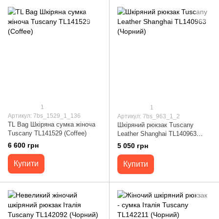
1
1
Артикул: 7bs_1529_1_136
Артикул: 7bs_963_1_2
TL Bag Шкіряна сумка жіноча
Шкіряний рюкзак Tuscany
Tuscany TL141529 (Coffee)
Leather Shanghai TL140963
(Чорний)
6 600 грн
5 050 грн
Купити
Купити