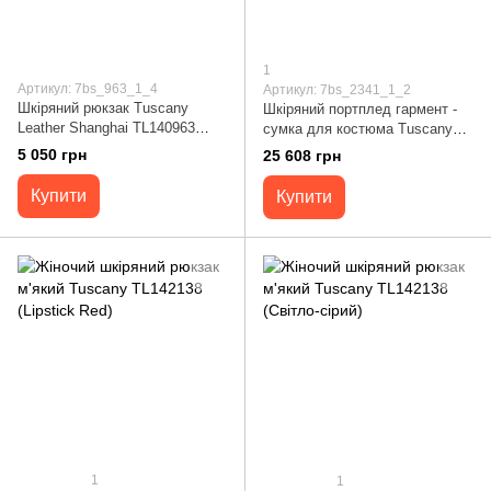
1
Артикул: 7bs_963_1_4
Артикул: 7bs_2341_1_2
Шкіряний рюкзак Tuscany
Шкіряний портплед гармент -
Leather Shanghai TL140963
сумка для костюма Tuscany
(Червоний)
Antigua TL142341 (Чорний)
5 050 грн
25 608 грн
Купити
Купити
1
1