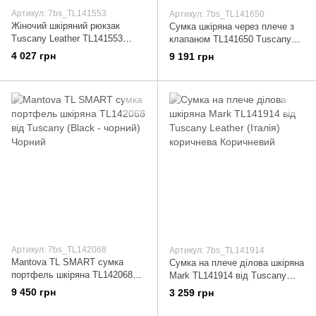
Артикул: 7bs_TL141553
Артикул: 7bs_TL141650
Жіночий шкіряний рюкзак
Сумка шкіряна через плече з
Tuscany Leather TL141553
клапаном TL141650 Tuscany
Sapporo Чорний
темно-коричнева Коричневий
4 027 грн
9 191 грн
Артикул: 7bs_TL142068
Артикул: 7bs_TL141914
Mantova TL SMART сумка
Сумка на плече ділова шкіряна
портфель шкіряна TL142068
Mark TL141914 від Tuscany
від Tuscany (Black - чорний)
Leather (Італія) коричнева
9 450 грн
3 259 грн
Чорний
Коричневий