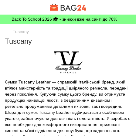
Back To School 2026 🎓 - знижки вже на сайті до 78%
Tuscany
Tuscany
Сумки Tuscany Leather — справжній італійський бренд, який
втілює майстерність та традиції шкіряного ремесла, передані
через покоління. Купуючи сумку цього бренду, ви отримуєте
продукцію найвищої якості, з бездоганним дизайном і
ретельно продуманими деталями як зовні, так і всередині.
Шкіра для
сумок Tuscany
Leather відбирається з особливою
увагою, забезпечуючи довговічність і елегантність. У виробах є
все необхідне для комфортного використання: приховані
кишені та м’які відділення для ноутбука, що задовольнять