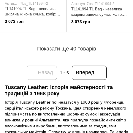
Артикул: 7bs_TL141994-2
Артикул: 7bs_TL141994-3
TL141994 TL Bag - невелика
TL141994 TL Bag - невелика
шкіряна жіноча сумка, колір:
шкіряна жіноча сумка, колір:
Коньяк
Червоний
3 073 грн
3 073 грн
Показати ще 40 товарів
Назад
Вперед
1
з 6
Tuscany Leather: історія майстерності та
традицій з 1968 року
Історія Tuscany Leather починається у 1968 році у Флоренції,
серці італійського регіону Тоскана. Ідея створення невеликого
підприємства по виготовленню шкіряних сумок і аксесуарів
виникла у родині Альтавитта, яка прагнула познайомити світ з
високоякісними виробами, виготовленими за традиціями
тосканських майстрів. Спочатку компанія називалась Pelletteria