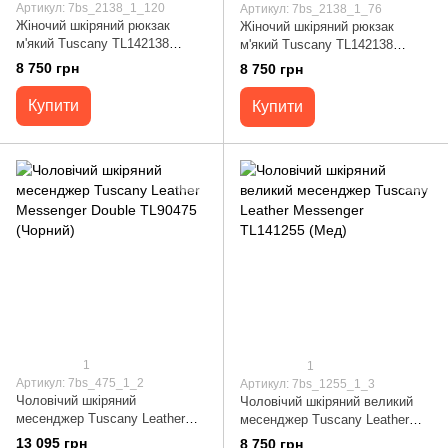
Артикул: 7bs_2138_1_120
Артикул: 7bs_2138_1_76
Жіночий шкіряний рюкзак
Жіночий шкіряний рюкзак
м'який Tuscany TL142138
м'який Tuscany TL142138
(Lipstick Red)
(Світло-сірий)
8 750 грн
8 750 грн
Купити
Купити
1
1
Артикул: 7bs_475_1_2
Артикул: 7bs_1255_1_3
Чоловічий шкіряний
Чоловічий шкіряний великий
месенджер Tuscany Leather
месенджер Tuscany Leather
Messenger Double TL90475
Messenger TL141255 (Мед)
13 095 грн
8 750 грн