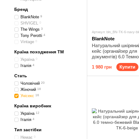
Бренд
BlankNote
9
SHVIGEL
0
The Wings
3
Артикул: bln_BN-TK-6-navy-bl
Tony Perotti
4
BlankNote
Vintage
0
Натуральний шкіряни
кейс (органайзер для
Країна походження ТМ
документів) 6.0 Темно
Україна
0
Blanknote BN-TK-6-na
Італія
4
1 980 грн
Купити
Стать
Чоловічий
20
Жіночий
18
Унісекс
16
Країна виробник
Україна
12
Італія
4
Тип застібки
Немає
0