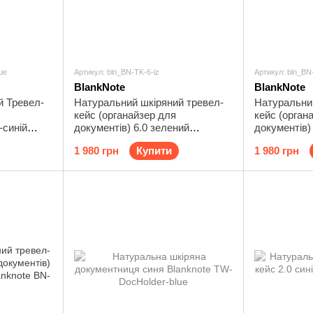
ue
Артикул: bln_BN-TK-6-iz
Артикул: bln_BN
BlankNote
BlankNote
й Тревел-
Натуральний шкіряний тревел-
Натуральни
кейс (органайзер для
кейс (орган
-синій
документів) 6.0 зелений
документів) 
vy-blue
Blanknote BN-TK-6-iz
Horse Blank
1 980 грн
Купити
1 980 грн