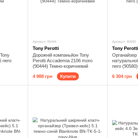
Артикул: 90444
Артикул: 90580
Tony Perotti
Tony Perott
 Tony
Дорожній компаньйон Tony
Органайзер T
6 nero
Perotti Accademia 2106 moro
натуральної 
(90444) Темно-коричневий
nero (90580
4 988 грн
Купити
6 304 грн