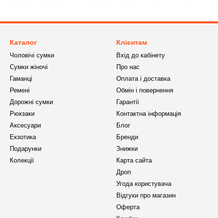
то моделей оснащені надійними застібками, блискавками або магніт
го нейтральна та універсальна — чорний, сірий, коричневий, темно
раз.
Каталог
Клієнтам
и тревел-кейсів унісекс:
Чоловічі сумки
Вхід до кабінету
, що пасує всім.
Сумки жіночі
Про нас
Гаманці
Оплата і доставка
ійкі матеріали.
Ремені
Обмін і повернення
ля ручної поклажі чи сумки.
Дорожні сумки
Гарантії
нє планування з декількома кишенями.
Рюкзаки
Контактна інформація
йкі до подряпин та зносу.
Аксесуари
Блог
Екзотика
Бренди
ей, відряджень і повсякденного використання.
Подарунки
Знижки
е поєднання стилю, зручності й практичності. Вони підходять для ко
Колекції
Карта сайта
Дроп
Угода користувача
Відгуки про магазин
Оферта