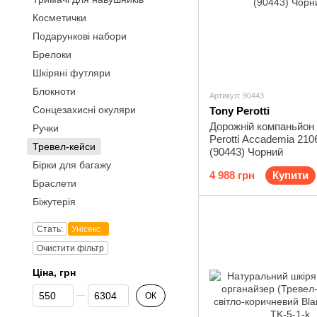
Косметички
Подарункові набори
Брелоки
Шкіряні футляри
Блокноти
Артикул: 90443
Сонцезахисні окуляри
Tony Perotti
Дорожній компаньйон
Ручки
Perotti Accademia 210
Тревел-кейси
(90443) Чорний
Бірки для багажу
4 988 грн
Купити
Браслети
Біжутерія
Стать:
Унісекс
Очистити фільтр
Ціна, грн
Від Ціна, грн
До Ціна, грн
ОК