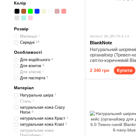
Колір
Розмір
Маленькі
0
Артикул: bln_BN-TK-5-1-k
Середні
16
BlankNote
Натуральний шкіряний
Особливості
органайзер (Тревел-ке
Для водійського
4
світло-коричневий Bl
TK-5-1-k
Для візиток
4
2 340 грн
Купити
Для ключів
0
Для паспорта
5
Матеріал
Натуральна шкіра
7
Сталь
0
натуральная кожа Crazy
Horse
3
натуральная кожа Краст
1
натуральная кожа Krast
5
натуральная кожа
Портофино
0