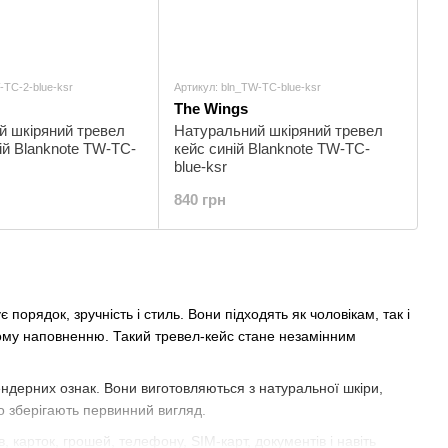
-TC-2-blue-ksr
Артикул: bln_TW-TC-blue-ksr
The Wings
й шкіряний тревел
Натуральний шкіряний тревел
ній Blanknote TW-TC-
кейс синій Blanknote TW-TC-
blue-ksr
840 грн
порядок, зручність і стиль. Вони підходять як чоловікам, так і
ому наповненню. Такий тревел-кейс стане незамінним
ендерних ознак. Вони виготовляються з натуральної шкіри,
о зберігають первинний вигляд.
 карток, грошей, телефону, SIM-карт, документів і навіть