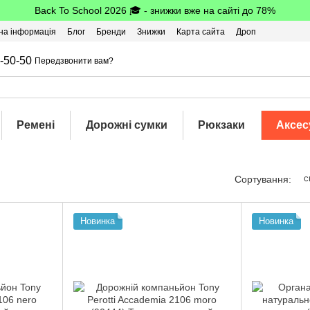
Back To School 2026 🎓 - знижки вже на сайті до 78%
на інформація
Блог
Бренди
Знижки
Карта сайта
Дроп
-50-50
Передзвонити вам?
Ремені
Дорожні сумки
Рюкзаки
Аксес
с
Сортування:
Новинка
Новинка