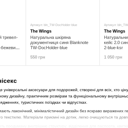
Артикул: bln_TW-DocHolder-blue
Артикул: bln_TW
The Wings
The Wings
й тревел-
Натуральна шкіряна
Натуральни
документниця синя Blanknote
кейс 2.0 си
о-бежевий
TW-DocHolder-blue
2-blue-ksr
ige
550 грн
1 050 грн
нісекс
 універсальні аксесуари для подорожей, створені для всіх, хто цінує 
ному дизайну, практичним розмірам та функціональному внутрішнь
рядженнях, туристичних поїздках чи відпустках.
мають лаконічний, мінімалістичний дизайн без яскраво виражених г
го текстилю. Матеріали приємні на дотик, легко очищуються та довг
ть продуману внутрішню структуру: відділення для паспорта, квитків,