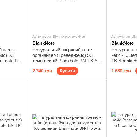
Артикул: bln_BN-TK-5-1-navy-blue
Артикул: bln_BN
BlankNote
BlankNote
 клатч-
Натуральний шкіряний клатч-
Натуральни
йс) 5.1
органайзер (Тревел-кейс) 5.1
кейс 4.0 Зе
anknote BN-
темно-синій Blanknote BN-TK-5-
TK-4-malach
1-navy-blue
2 340 грн
Купити
1 680 грн