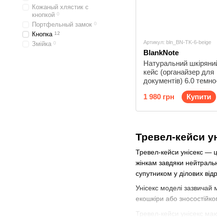
Кожаный хлястик с
кнопкой
0
Портфельный замок
0
Кнопка
12
Артикул: bln_BN-TK-6-beige
Змійка
0
BlankNote
Натуральний шкіряни
кейс (органайзер для
документів) 6.0 темн
Blanknote BN-TK-6-be
1 980 грн
Купити
Тревел-кейси у
Тревел-кейси унісекс — це
жінкам завдяки нейтраль
супутником у ділових від
Унісекс моделі зазвичай 
екошкіри або зносостійко
Тревел-кейси унісекс маю