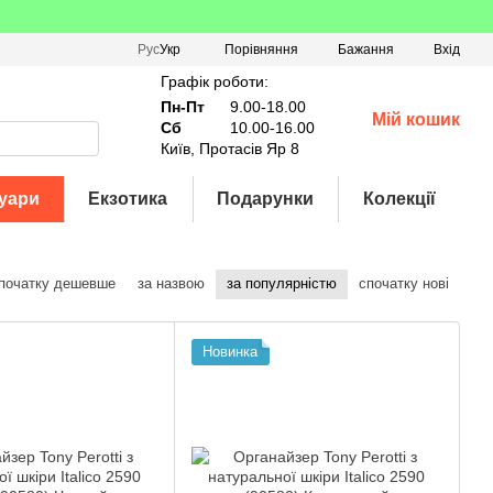
Порівняння
Рус
Укр
Бажання
Вхід
Графік роботи:
Пн-Пт
9.00-18.00
Мій кошик
Сб
10.00-16.00
Київ, Протасів Яр 8
уари
Екзотика
Подарунки
Колекції
початку дешевше
за назвою
за популярністю
спочатку нові
Новинка