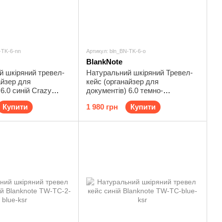
-TK-6-nn
Артикул: bln_BN-TK-6-o
BlankNote
й шкіряний тревел-
Натуральний шкіряний Тревел-
айзер для
кейс (органайзер для
6.0 синій Crazy
документів) 6.0 темно-
note BN-TK-6-nn
коричневий Blanknote BN-TK-6-o
Купити
1 980 грн
Купити