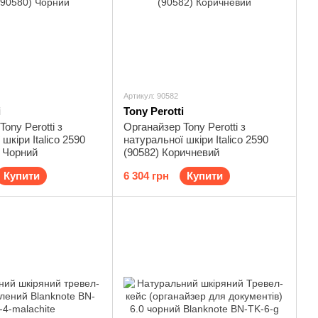
Артикул: 90582
i
Tony Perotti
ony Perotti з
Органайзер Tony Perotti з
шкіри Italico 2590
натуральної шкіри Italico 2590
) Чорний
(90582) Коричневий
Купити
6 304 грн
Купити