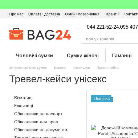
Перейти до основного контенту
Про нас
Оплата і доставка
Обмін і повернення
Гарантії
Контакт
Угода користувача
Відгуки про магазин
Оферта
Кешбек
044 221-52-24,
095 407
Чоловічі сумки
Сумки жіночі
Гаманці
Інтернет магазин сумок
Каталог
Аксесуари
Тревел-кейси
Тревел-кейси унісекс
Візитниці
Новинка
Ключниці
Обкладинки на паспорт
Обкладинки для прав
Обкладинки на документи
Тримачі для навушників