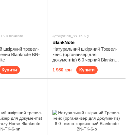
-TK-4-malachite
Артикул: bln_BN-TK-6-g
BlankNote
й шкіряний тревел-
Натуральний шкіряний Тревел-
лений Blanknote BN-
кейс (органайзер для
ite
документів) 6.0 чорний Blanknote
BN-TK-6-g
Купити
1 980 грн
Купити