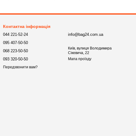
ними кнопками для додаткового захисту вмісту.
-зелений, графітовий, бежевий — щоб аксесуар органічно
Контактна інформація
044 221-52-24
info@bag24.com.ua
095 407-50-50
Київ, вулиця Володимира
068 223-50-50
Сікевича, 22
093 320-50-50
Мапа проїзду
Передзвонити вам?
жного, хто цінує порядок у дорозі та хоче мати все необхідне