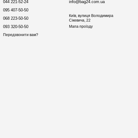
044 221-52-24
info@bag24.com.ua
095 407-50-50
Київ, вулиця Володимира
068 223-50-50
Сікевича, 22
093 320-50-50
Мапа проїзду
Передзвонити вам?