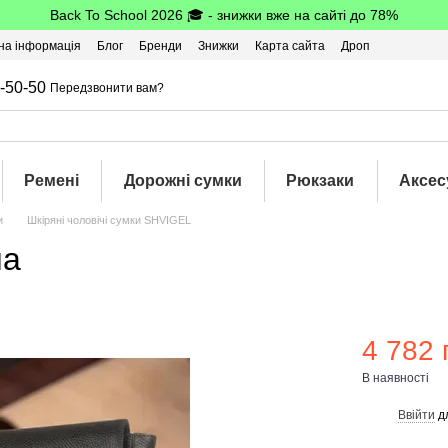
Back To School 2026 🎓 - знижки вже на сайті до 78%
на інформація
Блог
Бренди
Знижки
Карта сайта
Дроп
-50-50
Передзвонити вам?
Ремені
Дорожні сумки
Рюкзаки
Аксес
и
Шкіряні чоловічі сумки SHVIGEL
на
4 782 
В наявності
Ввійти
д
%