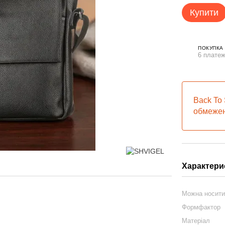
Купити
ПОКУПКА
6 платеж
Back To 
обмежен
Характери
Можна носит
Формфактор
Матеріал