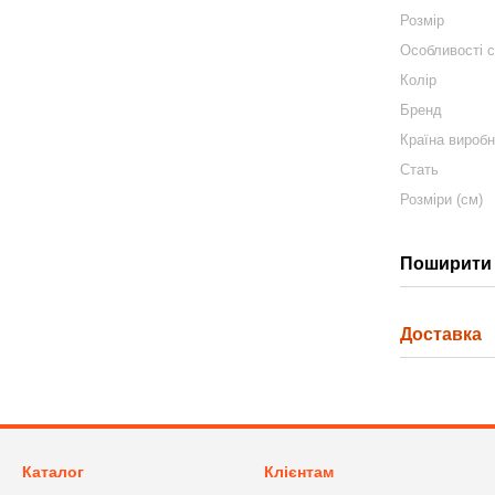
Розмір
Особливості 
Колір
Бренд
Країна вироб
Стать
Розміри (см)
Поширити 
Доставка
Каталог
Клієнтам