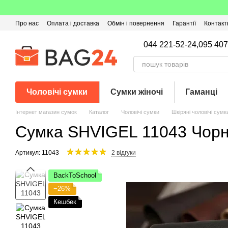
Перейти до основного контенту
Про нас
Оплата і доставка
Обмін і повернення
Гарантії
Контакт
Угода користувача
Відгуки про магазин
Оферта
Кешбек
044 221-52-24,
095 407
Чоловічі сумки
Сумки жіночі
Гаманці
Інтернет магазин сумок
Каталог
Чоловічі сумки
Шкіряні чоловічі сумк
Сумка SHVIGEL 11043 Чор
Артикул: 11043
2 відгуки
BackToSchool
−26%
Кешбек