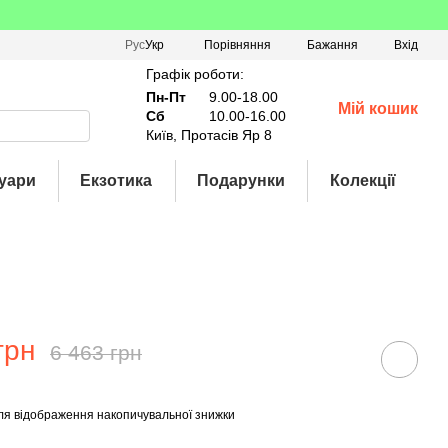
Порівняння
Рус
Укр
Бажання
Вхід
Графік роботи:
Пн-Пт
9.00-18.00
Мій кошик
Сб
10.00-16.00
Київ, Протасів Яр 8
уари
Екзотика
Подарунки
Колекції
грн
6 463 грн
ля відображення накопичувальної знижки