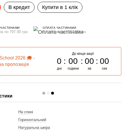
В кредит
Купити в 1 клік
 ЧАСТИНАМИ
ОПЛАТА ЧАСТИНАМИ
ів по 797.00 грн
6 платежів по 797.00 грн
До кінця акції
School 2026 🎓 -
0
00
00
00
а пропозиція
дні
години
хв
сек
стики
и
На спині
Горизонтальний
Натуральна шкіра