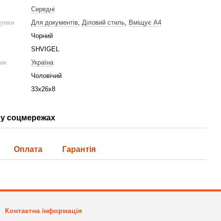
Середні
сумки
Для документів
,
Діловий стиль
,
Вміщує А4
Чорний
SHVIGEL
ник
Україна
Чоловічий
33х26х8
у соцмережах
Оплата
Гарантія
Контактна інформація