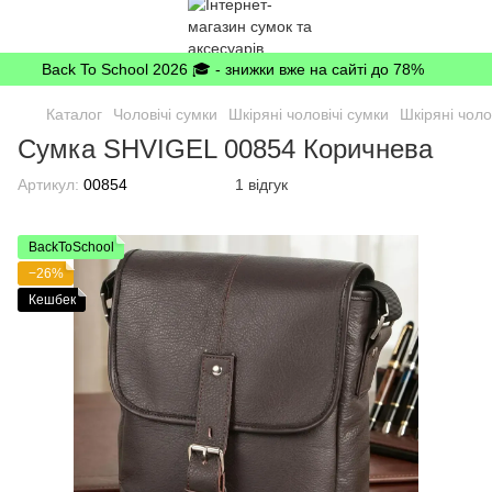
Back To School 2026 🎓 - знижки вже на сайті до 78%
Каталог
Чоловічі сумки
Шкіряні чоловічі сумки
Шкіряні чоло
Сумка SHVIGEL 00854 Коричнева
Артикул:
00854
1 відгук
BackToSchool
−26%
Кешбек