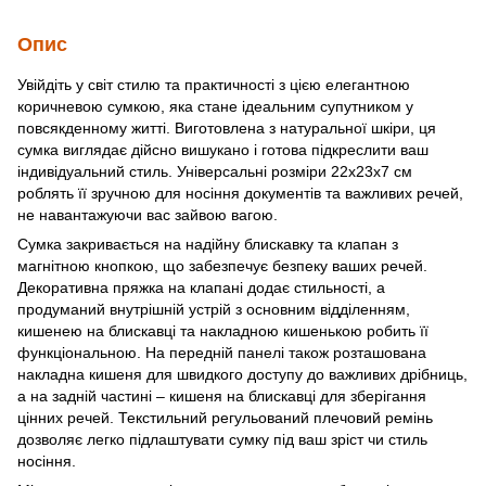
Опис
Увійдіть у світ стилю та практичності з цією елегантною
коричневою сумкою, яка стане ідеальним супутником у
повсякденному житті. Виготовлена з натуральної шкіри, ця
сумка виглядає дійсно вишукано і готова підкреслити ваш
індивідуальний стиль. Універсальні розміри 22х23х7 см
роблять її зручною для носіння документів та важливих речей,
не навантажуючи вас зайвою вагою.
Сумка закривається на надійну блискавку та клапан з
магнітною кнопкою, що забезпечує безпеку ваших речей.
Декоративна пряжка на клапані додає стильності, а
продуманий внутрішній устрій з основним відділенням,
кишенею на блискавці та накладною кишенькою робить її
функціональною. На передній панелі також розташована
накладна кишеня для швидкого доступу до важливих дрібниць,
а на задній частині – кишеня на блискавці для зберігання
цінних речей. Текстильний регульований плечовий ремінь
дозволяє легко підлаштувати сумку під ваш зріст чи стиль
носіння.