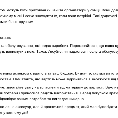
 можуть бути приховані кишені та організатори у сумці. Вони дозво
чному місці і легко знаходити їх, коли вони потрібні. Такі додатко
умки більш зручним.
вання:
 та обслуговування, які надає виробник. Переконайтеся, що ваша с
жуть виникнути з нею. Також з'ясуйте, чи надається послуга обслуго
ивим аспектом є вартість та ваш бюджет. Визначте, скільки ви готові
тям. Пам'ятайте, що вартість може відрізнятися в залежності від 
, звертайте увагу на всі аспекти від матеріалу до вартості. Важли
ші потреби і приносила радість використання. Перед покупкою враху
відповідає вашим потребам та виглядає шикарно.
 не лише аксесуар, але й практичний предмет, який має відповіда
т у кожному дні!