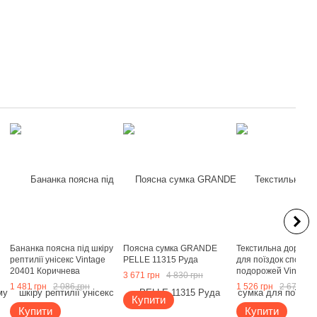
Бананка поясна під шкіру
Поясна сумка GRANDE
Текстильна дорожня
рептилії унісекс Vintage
PELLE 11315 Руда
для поїздок спорту 
20401 Коричнева
подорожей Vintage
3 671 грн
4 830 грн
Коричнева
1 481 грн
2 086 грн
1 526 грн
2 677 грн
Купити
Купити
Купити