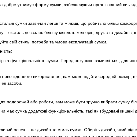
а добре утримує форму сумки, забезпечуючи організований вигляд
екстильні сумки зазвичай легші та м'якіші, що робить їх більш комфо
у: Текстиль дозволяє більшу кількість кольорів, друків та дизайнів,
йте свій стиль, потреби та умови експлуатації сумки.
ність:
 та функціональність сумки. Перед покупкою замисліться, для чого 
повсякденного використання, вам може підійти середній розмір, в я
чні засоби.
ля подорожей або роботи, вам може бути зручно вибрати сумку біл
, чи має сумка додаткові функціональність, такі як вбудовані кишені 
ливий аспект - це дизайн та стиль сумки. Оберіть дизайн, який від
пулярні стилі сумок через плече включають класичні мінімалістичні 