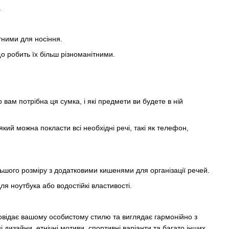
.
ртними для носіння.
 що робить їх більш різноманітними.
вам потрібна ця сумка, і які предмети ви будете в ній
кий можна покласти всі необхідні речі, такі як телефон,
ьшого розміру з додатковими кишенями для організації речей.
для ноутбука або водостійкі властивості.
повідає вашому особистому стилю та виглядає гармонійно з
дизайни, етнічні мотиви, спортивні варіанти та багато інших.