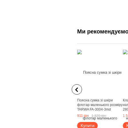
Ми рекомендуєм
Поясна сумка зі шкіри
Кла
флотар маленького розміру
на
TARWA FA-3004-3md
28
Чорний
Ко
911 грн
1 320 грн
1 5
Купити