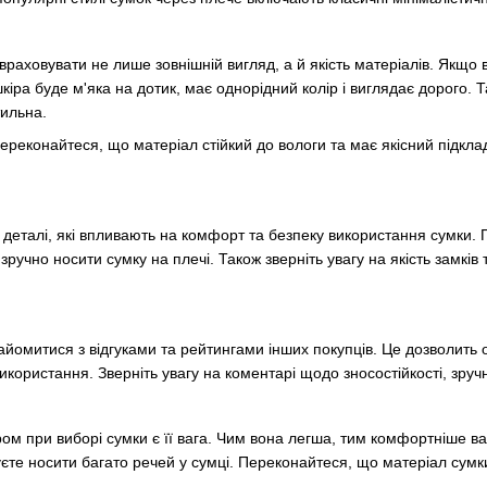
аховувати не лише зовнішній вигляд, а й якість матеріалів. Якщо ви 
кіра буде м'яка на дотик, має однорідний колір і виглядає дорого. 
тильна.
ереконайтеся, що матеріал стійкий до вологи та має якісний підкл
ві деталі, які впливають на комфорт та безпеку використання сумки
зручно носити сумку на плечі. Також зверніть увагу на якість замків
йомитися з відгуками та рейтингами інших покупців. Це дозволить 
користання. Зверніть увагу на коментарі щодо зносостійкості, зручно
 при виборі сумки є її вага. Чим вона легша, тим комфортніше вам
єте носити багато речей у сумці. Переконайтеся, що матеріал сумки