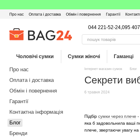
Перейти до основного контенту
Про нас
Оплата і доставка
Обмін і повернення
Гарантії
Контакт
Угода користувача
Відгуки про магазин
Оферта
Кешбек
044 221-52-24,
095 407
Чоловічі сумки
Сумки жіночі
Гаманці
Про нас
Інтернет магазин сумок
Блог
Секрети ви
Оплата і доставка
Обмін і повернення
6 травня 2024
Гарантії
Контактна інформація
Підбір
сумки через плече
-
Блог
яка б задовольнила ваші п
плече, звертаючи увагу на
Бренди