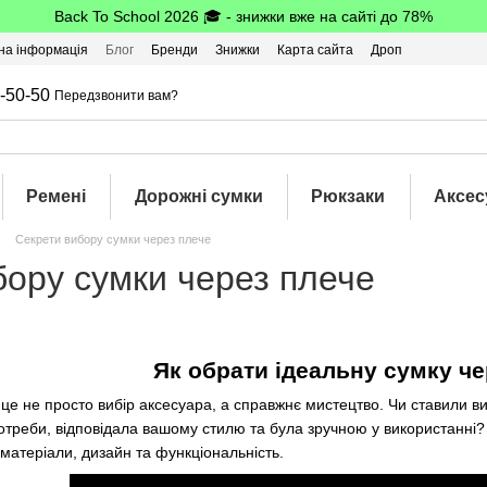
Back To School 2026 🎓 - знижки вже на сайті до 78%
на інформація
Блог
Бренди
Знижки
Карта сайта
Дроп
-50-50
Передзвонити вам?
Ремені
Дорожні сумки
Рюкзаки
Аксес
Секрети вибору сумки через плече
бору сумки через плече
Як обрати ідеальну сумку че
 це не просто вибір аксесуара, а справжнє мистецтво. Чи ставили в
отреби, відповідала вашому стилю та була зручною у використанні? 
 матеріали, дизайн та функціональність.