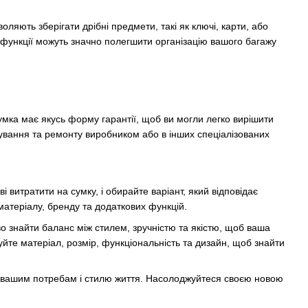
ляють зберігати дрібні предмети, такі як ключі, карти, або
ві функції можуть значно полегшити організацію вашого багажу
умка має якусь форму гарантії, щоб ви могли легко вирішити
вування та ремонту виробником або в інших спеціалізованих
 витратити на сумку, і обирайте варіант, який відповідає
матеріалу, бренду та додаткових функцій.
во знайти баланс між стилем, зручністю та якістю, щоб ваша
йте матеріал, розмір, функціональність та дизайн, щоб знайти
ти вашим потребам і стилю життя. Насолоджуйтеся своєю новою