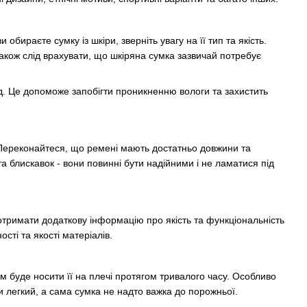
обираєте сумку із шкіри, зверніть увагу на її тип та якість.
Також слід врахувати, що шкіряна сумка зазвичай потребує
ад. Це допоможе запобігти проникненню вологи та захистить
. Переконайтеся, що ремені мають достатньо довжини та
 та блискавок - вони повинні бути надійними і не ламатися під
отримати додаткову інформацію про якість та функціональність
сті та якості матеріалів.
 буде носити її на плечі протягом тривалого часу. Особливо
 легкий, а сама сумка не надто важка до порожньої.