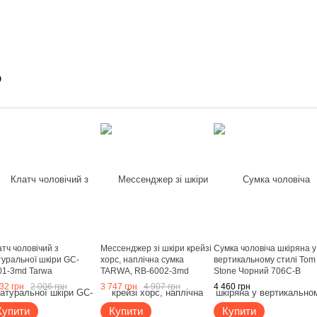
о
тч чоловічий з
Мессенджер зі шкіри крейзі
Сумка чоловіча шкіряна у
туральної шкіри GC-
хорс, наплічна сумка
вертикальному стилі Tom
01-3md Tarwa
TARWA, RB-6002-3md
Stone Чорний 706C-B
ричневий
Коричневий
32 грн
2 006 грн
3 747 грн
4 907 грн
4 460 грн
Купити
Купити
Купити