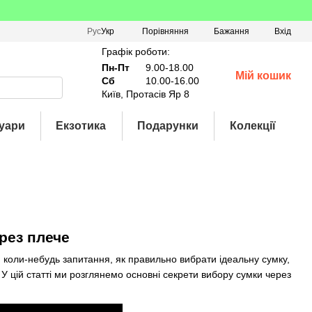
Порівняння
Рус
Укр
Бажання
Вхід
Графік роботи:
Пн-Пт
9.00-18.00
Мій кошик
Сб
10.00-16.00
Київ, Протасів Яр 8
уари
Екзотика
Подарунки
Колекції
рез плече
и коли-небудь запитання, як правильно вибрати ідеальну сумку,
У цій статті ми розглянемо основні секрети вибору сумки через