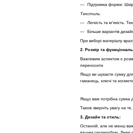
Підтримка форми: Шкір
Текстиль:
Легкість та м'якість: Т
Більше варіантів дизайн
При виборі матеріалу враху
2. Розмір та функціональ
Важливим аспектом є розмір
переносити.
Якщо ви шукаєте сумку для 
гаманець, ключі та космети
Якщо вам потрібна сумка д
Також зверніть увагу на те
3. Дизайн та стиль:
Останній, але не менш важ
вашим гардеробом. Деякі по