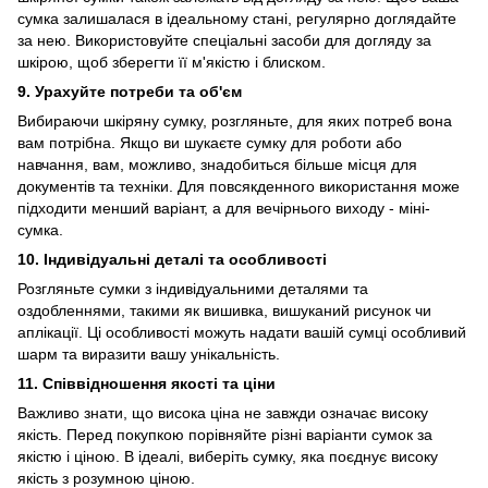
сумка залишалася в ідеальному стані, регулярно доглядайте
за нею. Використовуйте спеціальні засоби для догляду за
шкірою, щоб зберегти її м'якістю і блиском.
9. Урахуйте потреби та об'єм
Вибираючи шкіряну сумку, розгляньте, для яких потреб вона
вам потрібна. Якщо ви шукаєте сумку для роботи або
навчання, вам, можливо, знадобиться більше місця для
документів та техніки. Для повсякденного використання може
підходити менший варіант, а для вечірнього виходу - міні-
сумка.
10. Індивідуальні деталі та особливості
Розгляньте сумки з індивідуальними деталями та
оздобленнями, такими як вишивка, вишуканий рисунок чи
аплікації. Ці особливості можуть надати вашій сумці особливий
шарм та виразити вашу унікальність.
11. Співвідношення якості та ціни
Важливо знати, що висока ціна не завжди означає високу
якість. Перед покупкою порівняйте різні варіанти сумок за
якістю і ціною. В ідеалі, виберіть сумку, яка поєднує високу
якість з розумною ціною.