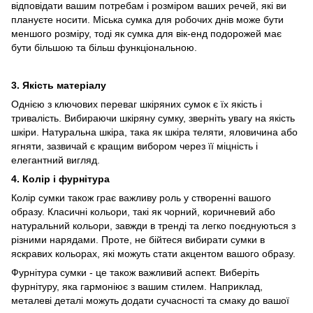
відповідати вашим потребам і розміром ваших речей, які ви
плануєте носити. Міська сумка для робочих днів може бути
меншого розміру, тоді як сумка для вік-енд подорожей має
бути більшою та більш функціональною.
3.
Якість матеріалу
Однією з ключових переваг шкіряних сумок є їх якість і
тривалість. Вибираючи шкіряну сумку, зверніть увагу на якість
шкіри. Натуральна шкіра, така як шкіра теляти, яловичина або
ягняти, зазвичай є кращим вибором через її міцність і
елегантний вигляд.
4. Колір і фурнітура
Колір сумки також грає важливу роль у створенні вашого
образу. Класичні кольори, такі як чорний, коричневий або
натуральний кольори, завжди в тренді та легко поєднуються з
різними нарядами. Проте, не бійтеся вибирати сумки в
яскравих кольорах, які можуть стати акцентом вашого образу.
Фурнітура сумки - це також важливий аспект. Виберіть
фурнітуру, яка гармоніює з вашим стилем. Наприклад,
металеві деталі можуть додати сучасності та смаку до вашої