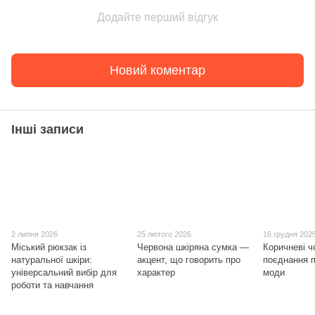
Додайте перший відгук
Новий коментар
Інші записи
2 липня 2026
25 лютого 2026
16 грудня 202
Міський рюкзак із
Червона шкіряна сумка —
Коричневі ч
натуральної шкіри:
акцент, що говорить про
поєднання п
універсальний вибір для
характер
моди
роботи та навчання