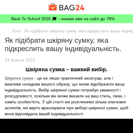
Back To School 2026 🎓 - знижки вже на сайті до 78%
Блог
Як підібрати шкіряну сумку, яка підкреслить вашу індиві
Як підібрати шкіряну сумку, яка
підкреслить вашу індивідуальність.
23 жовтня 2023
Шкіряна сумка – важкий вибір.
Шкіряна сумка
- це не лише практичний аксесуар, але і
важлива складова вашого образу, що може відобразити вашу
індивідуальність. Вибір шкіряної сумки потребує уважності і
розсудливості, оскільки він може вказати на ваш стиль, смак, і
навіть особистість. У цій статті ми розглянемо кілька ключових
аспектів, які варто враховувати при виборі шкіряної сумки, щоб
вона відповідала вашій індивідуальності.