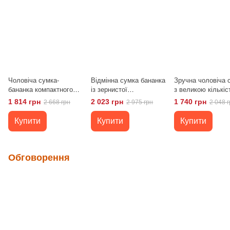
Чоловіча сумка-
Відмінна сумка бананка
Зручна чоловіча 
бананка компактного
із зернистої
з великою кількіс
розміру з натуральної
натуральної шкіри
кишень із натурал
1 814 грн
2 023 грн
1 740 грн
2 668 грн
2 975 грн
2 048 г
шкіри Shvigel 23126
Shvigel 23145 Чорний
шкіри Vintage 229
Коричневий
Коричневий
Купити
Купити
Купити
Обговорення