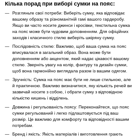
Кілька порад при виборі сумки на пояс:
Розгляньте свої потреби: Виберіть сумку, яка відповідає
вашому образу та різноманітній гамі вашого гардеробу.
Якщо ви часто носите джинси і кросівки, текстильна сумка
на пояс може бути чудовим доповненням. Для офіційних
заходів і класичного стилю виберіть шкіряну сумку.
Послідовність стилю: Важливо, щоб ваша сумка на пояс
вписувалася в загальний образ. Вона може бути
доповненням або акцентом, який надає цікавості вашому
стилю. Зверніть увагу на колір, фактуру та дизайн сумки,
щоб вона гармонійно виглядала разом із вашим одягом.
Зручність: Сумка на пояс має бути не лише стильною, але
й практичною. Важливо визначитися, яку кількість речей ви
зазвичай носите з собою, і обрати сумку з відповідною
кількістю кишень і відділень.
Довжина і регульованість поясу: Переконайтеся, що пояс
сумки регульований і легко підлаштовується під ваш
розмір. Це важливо для комфорту та відповідності вашим
потребам.
Бренд і якість: Якість матеріалів і виготовлення грають