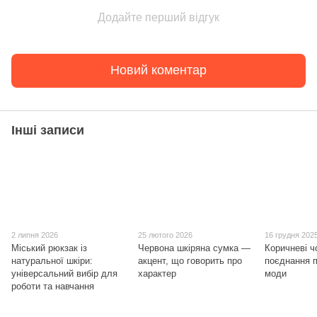
Додайте перший відгук
Новий коментар
Інші записи
2 липня 2026
25 лютого 2026
16 грудня 202
Міський рюкзак із
Червона шкіряна сумка —
Коричневі ч
натуральної шкіри:
акцент, що говорить про
поєднання п
універсальний вибір для
характер
моди
роботи та навчання