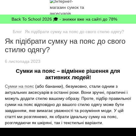
Back To School 2026 🎓 - знижки вже на сайті до 78%
Блог
Як підібрати сумку на пояс до свого стилю одягу?
Як підібрати сумку на пояс до свого
стилю одягу?
6 листопада 2023
Сумки на пояс – відмінне рішення для
активних людей!
Сумки на пояс
(або бананки), безумовно, стали одним з
актуальних аксесуарів в останні роки. Вони зручні, практичні і
можуть додати стилю вашому образу. Проте, підбір правильної
сумки на пояс відповідно до вашого стилю одягу може бути
завданням, яке вимагає уважності та розуміння моди. У цій
статті ми розглянемо, як обрати ідеальну сумку на пояс,
розглядаючи як шкіряні, так і текстильні варіанти.