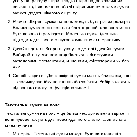
увагу на фактуру шкіри: гладка шкіра надає класичний
вигляд, тоді як тиснена або зі шкіряними вставками сумки
можуть додати цікавого акценту.
Розмір: Шкіряні сумки на пояс можуть бути різних розмірів.
Велика сумка може вмістити багато речей, але вона може
бути важкою і громіздкою. Маленька сумка ідеально
підходить для тих, хто шукає компактну альтернативу.
Дизайн і деталі: Зверніть увагу на деталі і дизайн сумки.
Вибирайте ту, яка вам подобається: з блискучими
металевими елементами, кишенями, фіксаторами чи без
них.
Спосіб закриття: Деякі шкіряні сумки мають блискавки, інші
– класичну застібку на кнопці або зав'язки. Вибір залежить
від вашого смаку та функціональності.
Текстильні сумки на пояс
Текстильні сумки на пояс – це більш неформальний варіант, і
вони чудово пасують для повсякденного стилю та активного
способу життя.
Матеріал: Текстильні сумки можуть бути виготовлені з