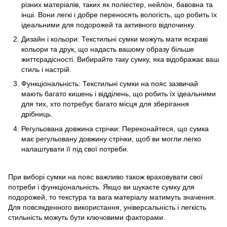
різних матеріалів, таких як поліестер, нейлон, бавовна та
інші. Вони легкі і добре переносять вологість, що робить їх
ідеальними для подорожей та активного відпочинку.
Дизайн і кольори: Текстильні сумки можуть мати яскраві
кольори та друк, що надасть вашому образу більше
життєрадісності. Вибирайте таку сумку, яка відображає ваш
стиль і настрій.
Функціональність: Текстильні сумки на пояс зазвичай
мають багато кишень і відділень, що робить їх ідеальними
для тих, хто потребує багато місця для зберігання
дрібниць.
Регульована довжина стрічки: Переконайтеся, що сумка
має регульовану довжину стрічки, щоб ви могли легко
налаштувати її під свої потреби.
При виборі сумки на пояс важливо також враховувати свої
потреби і функціональність. Якщо ви шукаєте сумку для
подорожей, то текстура та вага матеріалу матимуть значення.
Для повсякденного використання, універсальність і легкість
стильність можуть бути ключовими факторами.