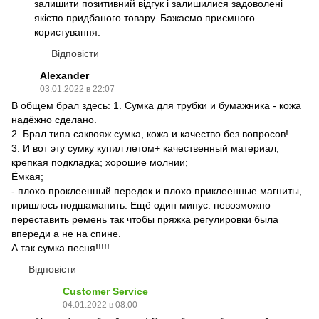
залишити позитивний відгук і залишилися задоволені
якістю придбаного товару. Бажаємо приємного
користування.
Відповісти
Alexander
03.01.2022 в 22:07
В общем брал здесь: 1. Сумка для трубки и бумажника - кожа
надёжно сделано.
2. Брал типа саквояж сумка, кожа и качество без вопросов!
3. И вот эту сумку купил летом+ качественный материал;
крепкая подкладка; хорошие молнии;
Ёмкая;
- плохо проклеенный передок и плохо приклеенные магниты,
пришлось подшаманить. Ещё один минус: невозможно
переставить ремень так чтобы пряжка регулировки была
впереди а не на спине.
А так сумка песня!!!!!
Відповісти
Customer Service
04.01.2022 в 08:00