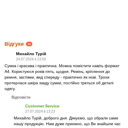
Відгуки
10
Михайло Турій
24.07.2024 в 13:50
Сумка і красива і практична. Можна помістити навіть формат
А4. Користуюся років пять, щодня. Ремінь, кріплення до
ремня, застіжки, вид спереду - практично як нові. Трохи
протерлася шкіра ззаду сумки, постійно треться об деталі
одягу.
Відповісти
Customer Service
27.07.2024 в 13:23
Михайло Турій, доброго дня. Дякуємо, що обрали саме
нашу продукцію. Нам дуже приємно, що Ви знайшли час