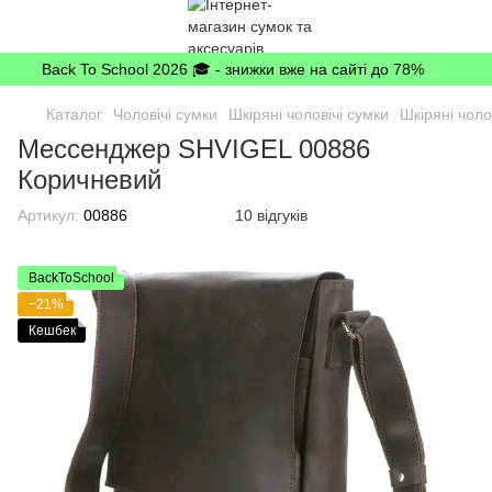
Back To School 2026 🎓 - знижки вже на сайті до 78%
Каталог
Чоловічі сумки
Шкіряні чоловічі сумки
Шкіряні чоло
Мессенджер SHVIGEL 00886
Коричневий
Артикул:
00886
10 відгуків
BackToSchool
−21%
Кешбек