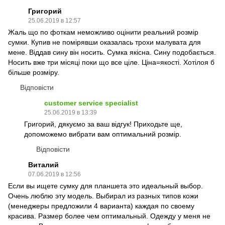
Григорий
25.06.2019 в 12:57
Жаль що по фоткам неможливо оцінити реальний розмір
сумки. Купив не помірявши оказалась трохи малувата для
мене. Віддав сину він носить. Сумка якісна. Сину подобається.
Носить вже три місяці поки що все ціле. Ціна=якості. Хотілоя б
більше розміру.
Відповісти
customer service specialist
25.06.2019 в 13:39
Григорий, дякуємо за ваш відгук! Приходьте ще,
допоможемо вибрати вам оптимальний розмір.
Відповісти
Виталий
07.06.2019 в 12:56
Если вы ищете сумку для планшета это идеальный выбор.
Очень люблю эту модель. Выбирал из разных типов кожи
(менеджеры предложили 4 варианта) каждая по своему
красива. Размер более чем оптимальный. Одежду у меня не