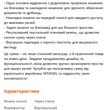
- Одне основне відділення з додатковою прорізною кишенею
на блискавці та накладною кишенею для зручного зберігання
документів та дрібниць;
- Накладна кишеня на передній панелі для швидкого доступу
до важливих речей;
- Задня кишеня на блискавці для ще більшого зручства;
- Регульований текстильний плечовий ремінь, що дозволяє
носити сумку через плече;
- Внутрішня підкладка з чорного текстилю для вишуканого
вигляду.
Ця сумка – не лише стильний аксесуар, а й практичний товар
на кожен день. Завдяки продуманому дизайну та
функціональності, вона дозволяє зручно організувати простір
для ваших речей. Купуйте цю ексклюзивну сумку від
українського виробника SHVIGEL та підкресліть свою
неповторність!
Характеристики
Можна носити
Через плече
Формфактор
Вертикальний