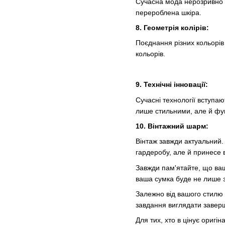
Сучасна мода нерозривно по
перероблена шкіра.
8. Геометрія колірів:
Поєднання різних кольорів 
кольорів.
9. Технічні інновації:
Сучасні технології вступа
лише стильними, але й фу
10. Вінтажний шарм:
Вінтаж завжди актуальний.
гардеробу, але й принесе в
Завжди пам'ятайте, що ваш
ваша сумка буде не лише з
Залежно від вашого стилю 
завдання виглядати заверш
Для тих, хто в цінує ориг