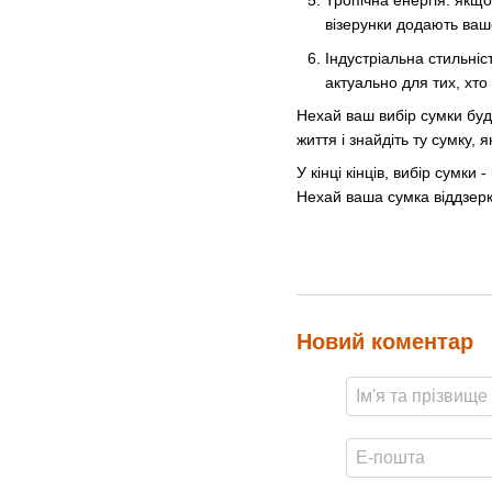
Тропічна енергія: якщо
візерунки додають вашо
Індустріальна стильні
актуально для тих, хт
Нехай ваш вибір сумки буд
життя і знайдіть ту сумку,
У кінці кінців, вибір сумк
Нехай ваша сумка віддзер
Новий коментар