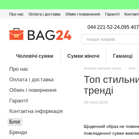
Перейти до основного контенту
Про нас
Оплата і доставка
Обмін і повернення
Гарантії
Контакт
Угода користувача
Відгуки про магазин
Оферта
Кешбек
044 221-52-24,
095 407
Чоловічі сумки
Сумки жіночі
Гаманці
Про нас
Інтернет магазин сумок
Блог
Топ стильни
Оплата і доставка
тренді
Обмін і повернення
Гарантії
29 січня 2024
Контактна інформація
Блог
Щоденний образ не повине
Бренди
повсякденної сумки важлив