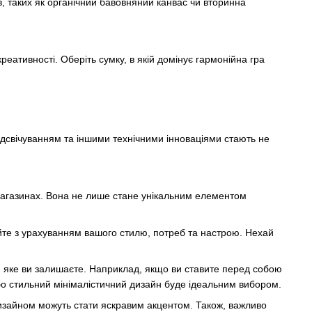
в, таких як органічний бавовняний канвас чи вторинна
еативності. Оберіть сумку, в якій домінує гармонійна гра
ідсвічуванням та іншими технічними інноваціями стають не
магазинах. Вона не лише стане унікальним елементом
йте з урахуванням вашого стилю, потреб та настрою. Нехай
, яке ви залишаєте. Наприклад, якщо ви ставите перед собою
бо стильний мінімалістичний дизайн буде ідеальним вибором.
 дизайном можуть стати яскравим акцентом. Також, важливо