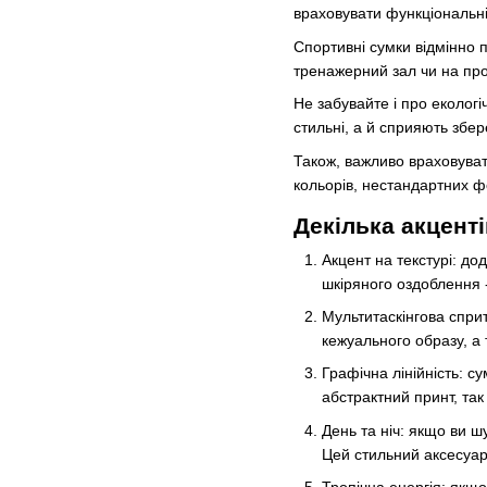
враховувати функціональні
Спортивні сумки відмінно п
тренажерний зал чи на про
Не забувайте і про екологі
стильні, а й сприяють зб
Також, важливо враховуват
кольорів, нестандартних ф
Декілька акцент
Акцент на текстурі: до
шкіряного оздоблення -
Мультитаскінгова спри
кежуального образу, а 
Графічна лінійність: 
абстрактний принт, так
День та ніч: якщо ви шу
Цей стильний аксесуар