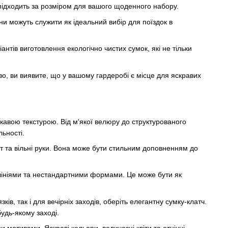
 підходить за розміром для вашого щоденного набору.
они можуть служити як ідеальний вибір для поїздок в
антів виготовлення екологічно чистих сумок, які не тільки
о, ви виявите, що у вашому гардеробі є місце для яскравих
ікавою текстурою. Від м'якої велюру до структурованого
льності.
рт та вільні руки. Вона може бути стильним доповненням до
и лініями та нестандартними формами. Це може бути як
ів, так і для вечірніх заходів, оберіть елегантну сумку-клатч.
удь-якому заході.