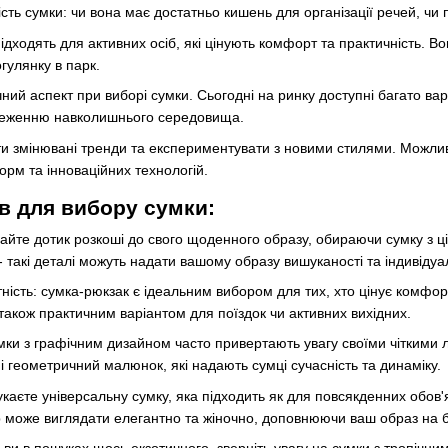
сть сумки: чи вона має достатньо кишень для організації речей, чи
ідходять для активних осіб, які цінують комфорт та практичність. В
гулянку в парк.
чний аспект при виборі сумки. Сьогодні на ринку доступні багато варі
ереженню навколишнього середовища.
и змінювані тренди та експериментувати з новими стилями. Можлив
орм та інноваційних технологій.
ів для вибору сумки:
дайте дотик розкоші до свого щоденного образу, обираючи сумку з ц
 такі деталі можуть надати вашому образу вишуканості та індивідуа
тність: сумка-рюкзак є ідеальним вибором для тих, хто цінує комфо
також практичним варіантом для поїздок чи активних вихідних.
сумки з графічним дизайном часто привертають увагу своїми чітким
 і геометричний малюнок, які надають сумці сучасність та динаміку.
каєте універсальну сумку, яка підходить як для повсякденних обов'язк
 може виглядати елегантно та жіночно, доповнюючи ваш образ на б