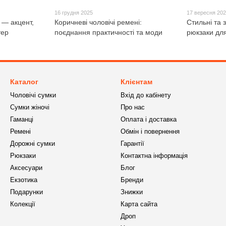
16 грудня 2025
17 вересня 20
 — акцент,
Коричневі чоловічі ремені:
Стильні та з
тер
поєднання практичності та моди
рюкзаки для
Каталог
Клієнтам
Чоловічі сумки
Вхід до кабінету
Сумки жіночі
Про нас
Гаманці
Оплата і доставка
Ремені
Обмін і повернення
Дорожні сумки
Гарантії
Рюкзаки
Контактна інформація
Аксесуари
Блог
Екзотика
Бренди
Подарунки
Знижки
Колекції
Карта сайта
Дроп