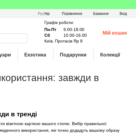
Порівняння
Рус
Укр
Бажання
Вхід
Графік роботи:
Пн-Пт
9.00-18.00
Мій кошик
Сб
10.00-16.00
Київ, Протасів Яр 8
уари
Екзотика
Подарунки
Колекції
икористання: завжди в
жди в тренді
ти візитною карткою вашого стилю. Вибір правильної
сякденного використання, які точно додадуть вашому образу