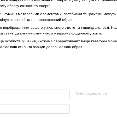
 ви в пошуках щось екзотичного, зверніть увагу на сумки з тропічним
му образу свіжості та енергії.
сть: сумки з металевими елементами, застібками та цвяхами можуть
о цінує виразний та неперевершений образ.
е відображенням вашого унікального стилю та індивідуальності. Н
 яка стане ідеальним супутником у вашому щоденному житті.
и - це особисте рішення, і кожна з перерахованих вище категорій мо
калює ваш стиль та завжди доповнює ваш образ.
Увійти за допомогою