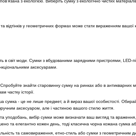
в'язана з екологією. Виберіть сумку з екологічно чистих матеріалі
та відтінків у геометричних формах може стати вираженням вашої кр
ють в світ моди. Сумки з вбудованими зарядними пристроями, LED-п
нкціональними аксесуарами.
 Спробуйте знайти старовинну сумку на ринках або в антикварних 
ам частку історії.
а сумка - це не лише предмет, а й вираз вашої особистості. Обира
ручним аксесуаром, але і частиною вашого стилю життя.
та уподобань, вибір сумки може визначати ваш вигляд та враження
ено та елегантно кожен день, тоді класична чорна кожана сумка а
інальність та самовираження, етно-стиль або сумки з геометричним