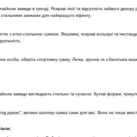
зайном завжди в тренді. Яскраві лінії та відсутність зайвого декору
 стильними замками для найкращого ефекту.
ттю з етно-стильною сумкою. Вишивка, яскраві кольори та нестанда
дуальність.
йна особа, оберіть спортивну сумку. Легка, зручна та з багатьма к
йном завжди виглядають стильно та сучасно. Кутові форми, трикутн
під рукою", велика шоппер-сумка саме для вас. Вона не лише вмісти
ріали: