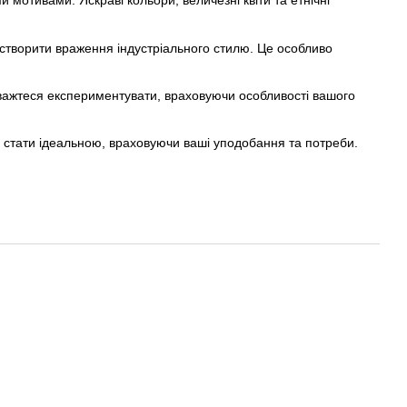
и мотивами. Яскраві кольори, величезні квіти та етнічні
 створити враження індустріального стилю. Це особливо
аважтеся експериментувати, враховуючи особливості вашого
же стати ідеальною, враховуючи ваші уподобання та потреби.