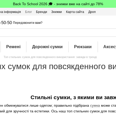
Back To School 2026 🎓 - знижки вже на сайті до 78%
на інформація
Блог
Бренди
Знижки
Карта сайта
Дроп
-50-50
Передзвонити вам?
Ремені
Дорожні сумки
Рюкзаки
Аксес
Топ стильних сумок для повсякденного використання: завжди в тренді
х сумок для повсякденного в
Стильні сумки, з якими ви зав
н обмежуватися лише одягом; правильно підібрана
сумка
може ста
ий для зручності та естетики. Ось наш топ стильних сумок для пов