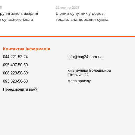
25
22 серпня 2025
ручні жіночі шкіряні
Вірний супутник у дорозі:
 сучасного міста
текстильна дорожня сумка
Контактна інформація
044 221-52-24
info@bag24.com.ua
095 407-50-50
Київ, вулиця Володимира
068 223-50-50
Сікевича, 22
093 320-50-50
Мапа проїзду
Передзвонити вам?