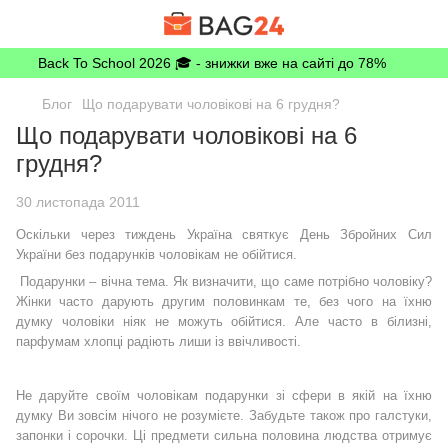
Back To School 2026 🎓 - знижки вже на сайті до 78%
Блог
Що подарувати чоловікові на 6 грудня?
Що подарувати чоловікові на 6
грудня?
30 листопада 2011
Оскільки через тиждень Україна святкує День Збройних Сил
України без подарунків чоловікам не обійтися.
Подарунки – вічна тема. Як визначити, що саме потрібно чоловіку?
Жінки часто дарують другим половинкам те, без чого на їхню
думку чоловіки ніяк не можуть обійтися. Але часто в білизні,
парфумам хлопці радіють лиши із ввічливості.
Не даруйте своїм чоловікам подарунки зі сфери в якій на їхню
думку Ви зовсім нічого не розумієте. Забудьте також про галстуки,
запонки і сорочки. Ці предмети сильна половина людства отримує