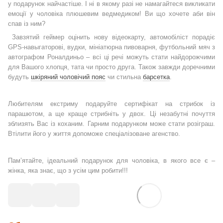
у подарунок найчастіше. І ні в якому разі не намагайтеся викликати
емоції у чоловіка плюшевим ведмедиком! Ви що хочете аби він
спав із ним?
Завзятий геймер оцінить нову відеокарту, автомобіліст порадіє
GPS-навыгаторові, вудки, мініатюрна пивоварня, футбольний мяч з
автографом Роналдиньо – всі ці речі можуть стати найдорожчими
для Вашого хлопця, тата чи просто друга. Також завжди доречними
будуть
шкіряний чоловічий пояс
чи стильна
барсетка
.
Любителям екстриму подаруйте сертифікат на стрибок із
парашютом, а ще краще стрибніть у двох. Ці незабутні почуття
зблизять Вас із коханим. Гарним подарунком може стати розіграш.
Втілити його у життя допоможе спеціалізоване агенство.
Пам’ятайте, ідеальний подарунок для чоловіка, в якого все є –
жінка, яка знає, що з усім цим робити!!!