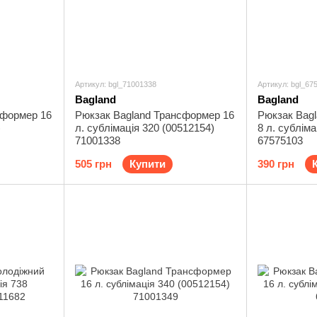
Артикул: bgl_71001338
Артикул: bgl_67
Bagland
Bagland
сформер 16
Рюкзак Bagland Трансформер 16
Рюкзак Bagl
)
л. сублімація 320 (00512154)
8 л. субліма
71001338
67575103
505 грн
Купити
390 грн