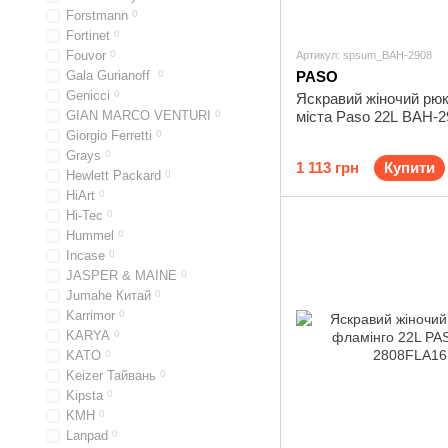
Forstmann
0
Fortinet
0
Fouvor
0
Артикул: spsum_BAH-2908
Gala Gurianoff
0
PASO
Genicci
0
Яскравий жіночий рюк
GIAN MARCO VENTURI
0
міста Paso 22L BAH-2
Giorgio Ferretti
0
Grays
0
1 113 грн
Купити
Hewlett Packard
0
HiArt
0
Hi-Tec
0
Hummel
0
Incase
0
JASPER & MAINE
0
Jumahe Китай
0
Karrimor
0
KARYA
0
KATO
0
Keizer Тайвань
0
Kipsta
0
KMH
0
Lanpad
0