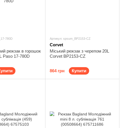
_17-780D
Артикул: spsum_BP2153-CZ
Corvet
чий рюкзак в горошок
Міський рюкзак з черепом 20L
3L Paso 17-780D
Corvet BP2153-CZ
Купити
864 грн
Купити