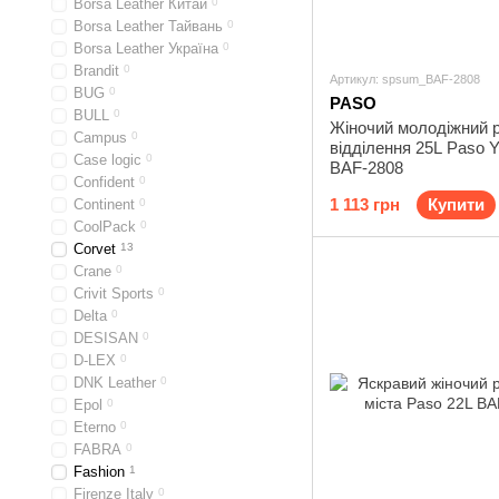
Borsa Leather Китай
0
Borsa Leather Тайвань
0
Borsa Leather Україна
0
Brandit
0
Артикул: spsum_BAF-2808
BUG
0
PASO
BULL
0
Жіночий молодіжний р
Campus
0
відділення 25L Paso Y
Case logic
0
BAF-2808
Confident
0
1 113 грн
Купити
Continent
0
CoolPack
0
Corvet
13
Crane
0
Crivit Sports
0
Delta
0
DESISAN
0
D-LEX
0
DNK Leather
0
Epol
0
Eterno
0
FABRA
0
Fashion
1
Firenze Italy
0