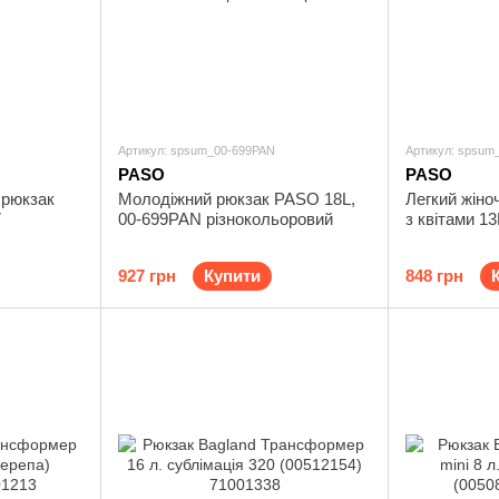
Артикул: spsum_00-699PAN
Артикул: spsum
PASO
PASO
 рюкзак
Молодіжний рюкзак PASO 18L,
Легкий жіно
7
00-699PAN різнокольоровий
з квітами 1
927 грн
Купити
848 грн