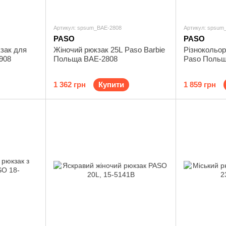
Артикул: spsum_BAE-2808
Артикул: spsum
PASO
PASO
зак для
Жіночий рюкзак 25L Paso Barbie
Різнокольор
908
Польща BAE-2808
Paso Польщ
1 362 грн
Купити
1 859 грн