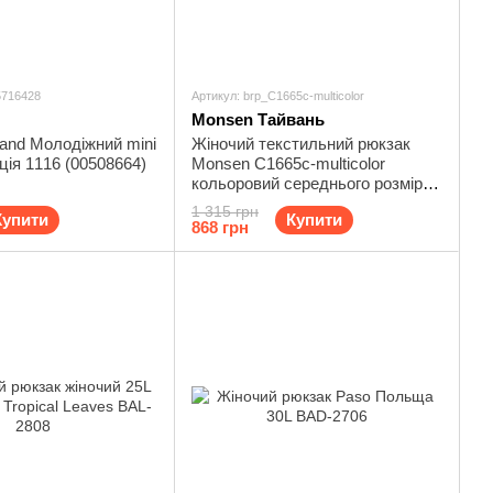
5716428
Артикул: brp_C1665c-multicolor
Monsen Тайвань
and Молодіжний mini
Жіночий текстильний рюкзак
ція 1116 (00508664)
Monsen C1665c-multicolor
кольоровий середнього розміру
з регульованими плечовими
1 315 грн
Купити
Купити
ременями для зручності
868 грн
використання