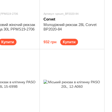
_PPMS19-2706
Артикул: spsum_BP2020-84
Corvet
овий жіночий рюкзак
Молодіжний рюкзак 28L Corvet
а 30L PPMS19-2706
BP2020-84
Купити
932 грн
Купити