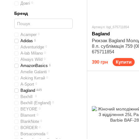
Довгі
0
Бренд
Артикул: bgl_675711854
Bagland
Acamper
0
Рюкзак Bagland Молод
Adidas
1
8 л. сублімація 759 (
Adventuridge
0
675711854
A-lab Milano
0
Always Wild
0
390 грн
Купити
AmazonBasics
1
Amelie Galanti
0
Aoking Китай
0
A-Sport
0
Bagland
445
Bexhill
0
Bexhill (England)
0
BEYORE
0
Blamont
0
BlankNote
0
BORDER
0
Borsacomoda
0