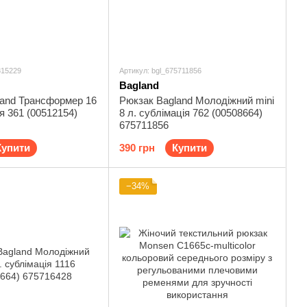
815229
Артикул: bgl_675711856
Bagland
land Трансформер 16
Рюкзак Bagland Молодіжний mini
ія 361 (00512154)
8 л. сублімація 762 (00508664)
675711856
Купити
390 грн
Купити
−34%