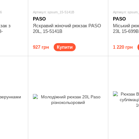
16
Артикул: spsum_15-5141B
Артикул: spsum
PASO
PASO
зак з
Яскравий жіночий рюкзак PASO
Міський рюк
8-
20L, 15-5141В
23L 15-699B
927 грн
Купити
1 220 грн