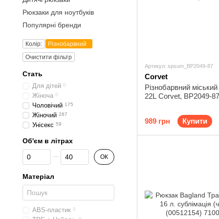
Рюкзаки для ноутбуків
Популярні бренди
Колір:
Різнобарвний
Очистити фільтр
Артикул: spsum_BP2049-87
Стать
Corvet
Для дітей
0
Різнобарвний міський
Жіноча
0
22L Corvet, BP2049-8
Чоловічий
175
Жіночий
287
989 грн
Купити
Унісекс
59
Об'єм в літрах
Від Об'єм в літрах
До Об'єм в літрах
ОК
Матеріал
ABS-пластик
0
0