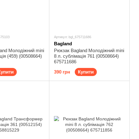
575103
Артикул: bgl_675711686
Bagland
and Молодіжний mini
Рюкзак Bagland Молодіжний mini
ція (459) (00508664)
8 л. сублімація 761 (00508664)
675711686
Купити
390 грн
Купити