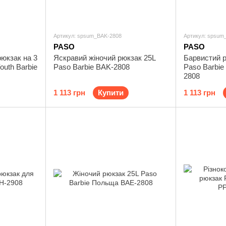
Артикул: spsum_BAK-2808
Артикул: spsum
PASO
PASO
юкзак на 3
Яскравий жіночий рюкзак 25L
Барвистий р
outh Barbie
Paso Barbie BAK-2808
Paso Barbie 
2808
1 113 грн
Купити
1 113 грн