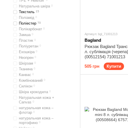
TPE + Нейлон
Натуральна шкіра
0
Текстиль
15
Поліамід
0
Поліестер
70
Полікарбонат
0
Артикул: bgl_71001213
Замша
0
Bagland
Пластик
0
Поліуретан
0
Рюкзак Bagland Тран
л. сублімація (черепа
Екошкіра
0
(00512154) 71001213
Неопрен
0
Шкірзам
0
505 грн
Купити
Тканина
0
Канвас
0
Комбінований
0
Силікон
0
Шкіра крокодила
0
Натуральная кожа +
Canvas
0
натуральная кожа –
флотар
0
натуральная кожа –
портофино
0
0