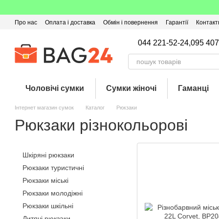
Перейти до основного контенту
Про нас
Оплата і доставка
Обмін і повернення
Гарантії
Контакт
Угода користувача
Відгуки про магазин
Оферта
Кешбек
044 221-52-24,
095 407
Чоловічі сумки
Сумки жіночі
Гаманці
Інтернет магазин сумок
Каталог
Рюкзаки
Рюкзаки різнокольорові
Шкіряні рюкзаки
Рюкзаки туристичні
Рюкзаки міські
Рюкзаки молодіжні
Рюкзаки шкільні
Дитячі рюкзаки