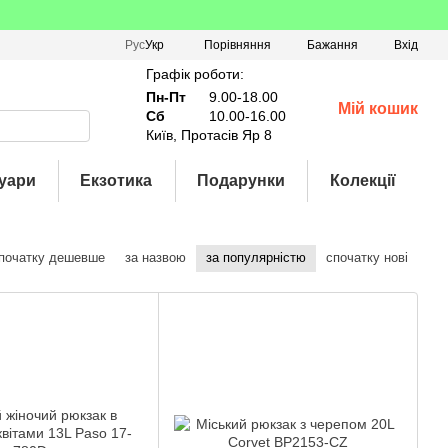
Порівняння
Рус
Укр
Бажання
Вхід
Графік роботи:
Пн-Пт
9.00-18.00
Мій кошик
Сб
10.00-16.00
Київ, Протасів Яр 8
уари
Екзотика
Подарунки
Колекції
початку дешевше
за назвою
за популярністю
спочатку нові