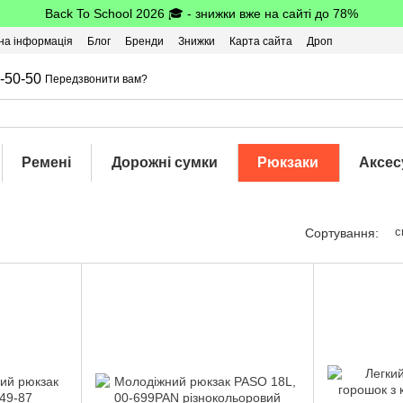
Back To School 2026 🎓 - знижки вже на сайті до 78%
на інформація
Блог
Бренди
Знижки
Карта сайта
Дроп
-50-50
Передзвонити вам?
Ремені
Дорожні сумки
Рюкзаки
Аксес
с
Сортування: