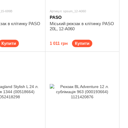
_15-699B
Артикул: spsum_12-A060
PASO
зак в клітинку PASO
Міський рюкзак в клітинку PASO
20L, 12-A060
Купити
1 011 грн
Купити