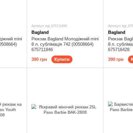
Артикул: bgl_675711846
Артикул: bgl_67
Bagland
Bagland
іжний mini
Рюкзак Bagland Молодіжний mini
Рюкзак Bagl
00508664)
8 л. сублімація 742 (00508664)
8 л. субліма
675711846
675716428
390 грн
Купити
390 грн