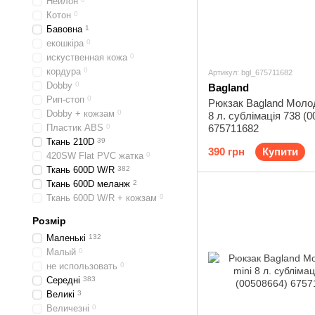
Нейлон
Котон
0
Бавовна
1
екошкіра
0
искуственная кожа
0
кордура
0
Артикул: bgl_675711682
Dobby
0
Bagland
Рип-стоп
0
Рюкзак Bagland Молод
Dobby + кожзам
0
8 л. сублімація 738 (
Пластик ABS
0
675711682
Ткань 210D
39
390 грн
Купити
420SW Flat PVC жатка
0
Ткань 600D W/R
382
Ткань 600D меланж
2
Ткань 600D W/R + кожзам
0
Розмір
Маленькі
132
Малый
0
не использовать
0
Середні
383
Великі
3
Величезні
0