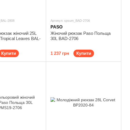
_BAL-2808
Артикул: spsum_BAD-2706
PASO
юкзак жіночий 25L
Жіночий рюкзак Paso Польща
Tropical Leaves BAL-
30L BAD-2706
Купити
1 237 грн
Купити