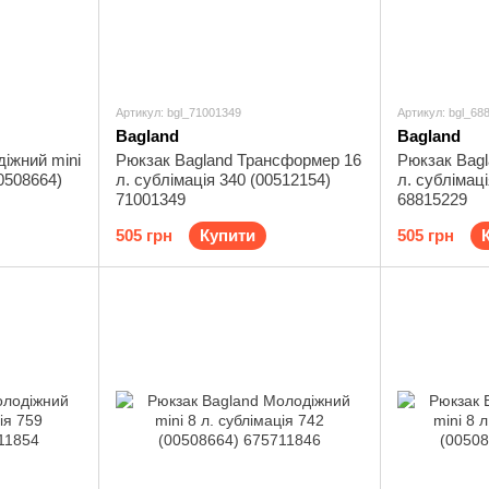
Артикул: bgl_71001349
Артикул: bgl_68
Bagland
Bagland
іжний mini
Рюкзак Bagland Трансформер 16
Рюкзак Bag
00508664)
л. сублімація 340 (00512154)
л. сублімац
71001349
68815229
505 грн
Купити
505 грн