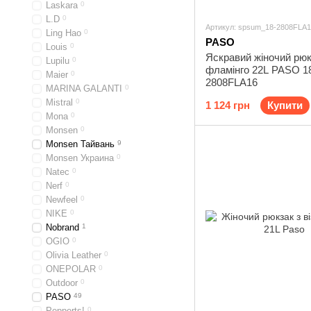
Laskara
0
L.D
0
Артикул: spsum_18-2808FLA
Ling Hao
0
PASO
Louis
0
Яскравий жіночий рюк
Lupilu
0
фламінго 22L PASO 1
Maier
0
2808FLA16
MARINA GALANTI
0
Mistral
0
1 124 грн
Купити
Mona
0
Monsen
0
Monsen Тайвань
9
Monsen Украина
0
Natec
0
Nerf
0
Newfeel
0
NIKE
0
Nobrand
1
OGIO
0
Olivia Leather
0
ONEPOLAR
0
Outdoor
0
PASO
49
Pepperts!
0