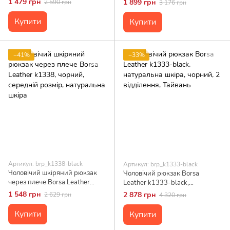
1 479 грн
1 899 грн
2 590 грн
3 176 грн
USB роз'єм чорний
Купити
Купити
−41%
−33%
Артикул: brp_k1338-black
Артикул: brp_k1333-black
Чоловічий шкіряний рюкзак
Чоловічий рюкзак Borsa
через плече Borsa Leather
Leather k1333-black,
k1338, чорний, середній
натуральна шкіра, чорний, 2
1 548 грн
2 878 грн
2 629 грн
4 320 грн
розмір, натуральна шкіра
відділення, Тайвань
Купити
Купити