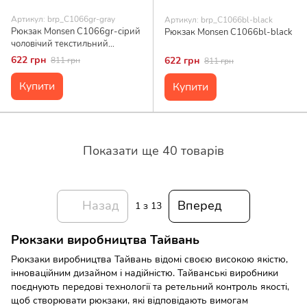
Артикул: brp_C1066gr-gray
Артикул: brp_C1066bl-black
Рюкзак Monsen C1066gr-сірий
Рюкзак Monsen C1066bl-black
чоловічий текстильний
середній для міста 33x18x7 см
622 грн
622 грн
811 грн
811 грн
Купити
Купити
Показати ще 40 товарів
Назад
Вперед
1
з 13
Рюкзаки виробництва Тайвань
Рюкзаки виробництва Тайвань відомі своєю високою якістю,
інноваційним дизайном і надійністю. Тайванські виробники
поєднують передові технології та ретельний контроль якості,
щоб створювати рюкзаки, які відповідають вимогам