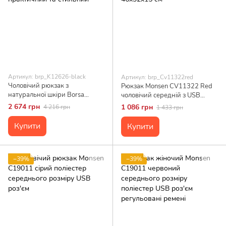
Артикул: brp_K12626-black
Артикул: brp_Cv11322red
Чоловічий рюкзак з
Рюкзак Monsen CV11322 Red
натуральної шкіри Borsa
чоловічий середній з USB
Leather K12626, чорний,
портом поліестер 46x32x15 см
2 674 грн
1 086 грн
4 216 грн
1 433 грн
практичний та стильний
Купити
Купити
−39%
−39%