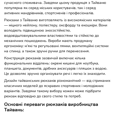
сучасного споживача. Завдяки цьому продукція з Тайваню
популярна як серед міських користувачів, так і серед
активних мандрівників, спортсменів і професіоналів.
Рюкзаки з Тайваню виготовляють із високоякісних матеріалів
— міцного нейлону, поліестеру, оксфорду та екошкіри. Вони
володіють підвищеною зносостійкістю,
водовідштовхувальними властивостями та стійкістю до
механічних пошкоджень. Вироби мають продуману
ергономіку: м’які та регульовані лямки, вентиляційні системи
на спинці, а також зручні ручки для перенесення.
Конструкція рюкзаків зазвичай включає кілька
функціональних відділень: окремі кишені для ноутбука,
планшета, документів, дрібних аксесуарів і пляшок з водою.
Це дозволяє зручно організувати речі і легко їх знаходити.
Дизайн тайванських рюкзаків різноманітний — від стриманих
класичних моделей до яскравих спортивних і молодіжних
варіантів. Завдяки такому вибору кожен може підібрати
рюкзак відповідно до свого стилю та потреб.
Основні переваги рюкзаків виробництва
Тайвань: