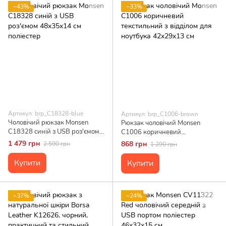
−43%
−33%
Артикул: brp_C18328-blue
Артикул: brp_C1006-brown
Чоловічий рюкзак Monsen
Рюкзак чоловічий Monsen
C18328 синій з USB роз'ємом
C1006 коричневий
48x35x14 см поліестер
текстильний з відділом для
1 479 грн
868 грн
2 590 грн
1 290 грн
ноутбука 42x29x13 см
Купити
Купити
−37%
−24%