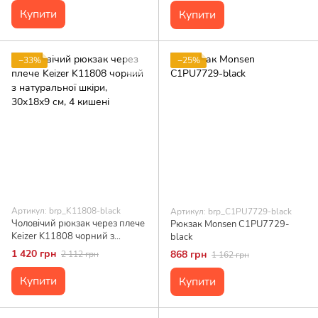
Купити
Купити
−33%
−25%
Артикул: brp_K11808-black
Артикул: brp_C1PU7729-black
Чоловічий рюкзак через плече
Рюкзак Monsen C1PU7729-
Keizer K11808 чорний з
black
натуральної шкіри, 30x18x9
1 420 грн
868 грн
2 112 грн
1 162 грн
см, 4 кишені
Купити
Купити