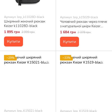
Артикул: brp_k11028D-black
Артикул: brp_k15029-black
Шкіряний жіночий рюкзак
Чоловічий рюкзак через плече
Keizer k11028D-black
з натуральної шкіри Keizer
K15029, чорний, середній
1 895 грн
1 684 грн
2 999 грн
2 378 грн
розмір, 2 відділення
Купити
Купити
−29%
−33%
Артикул: brp_K15021-black
Артикул: brp_K1519-black