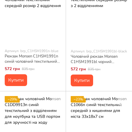
Артикул: brp_C1HSM1991n-blue
Артикул: brp_C1HSM1991bl-black
Рюкзак Monsen C1HSM1991n
Чоловічий рюкзак Monsen
синій чоловічий текстильний
C1HSM1991bl чорний
середній розмір 2 відділення
текстильний середній розмір з
572 грн
572 грн
835 грн
835 грн
2 відділеннями
Купити
Купити
−29%
−23%