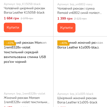
Артикул: brp_K15058-black
Артикул: brp_vn6802-navy
Чоловічий шкіряний рюкзак
Чоловічий рюкзак і сумка
Borsa Leather K15058-black
Remoid vn6802 синій поліестер
розміри 12x28x42 см для
1 684 грн
1 399 грн
2 378 грн
2 121 грн
ноутбука 15.6''
Купити
Купити
−43%
−40%
Артикул: brp_1rem8328v-violet
Артикул: brp_k1s005-black
Жіночий рюкзак Monsen
Шкіряний жіночий рюкзак
1rem8328v-violet текстильний
Borsa Leather k1s005-black
середній вентильована спинка