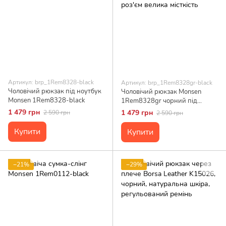
Артикул: brp_1Rem8328-black
Артикул: brp_1Rem8328gr-black
Чоловічий рюкзак під ноутбук
Чоловічий рюкзак Monsen
Monsen 1Rem8328-black
1Rem8328gr чорний під
ноутбук поліестер USB роз'єм
1 479 грн
1 479 грн
2 590 грн
2 590 грн
велика місткість
Купити
Купити
−21%
−29%