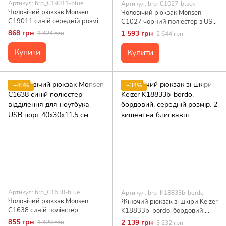
Артикул: brp_C19011-blue
Артикул: brp_C1027-black
Чоловічий рюкзак Monsen
Чоловічий рюкзак Monsen
C19011 синій середній розмір
C1027 чорний поліестер з USB
з USB-роз'ємом та відділом
портом для ноутбука та
868 грн
1 593 грн
1 424 грн
2 644 грн
для ноутбука
подорожей
Купити
Купити
−40%
−34%
Артикул: brp_C1638-blue
Артикул: brp_K18833b-bordo
Чоловічий рюкзак Monsen
Жіночий рюкзак зі шкіри Keizer
C1638 синій поліестер
K18833b-bordo, бордовий,
відділення для ноутбука USB
середній розмір, 2 кишені на
855 грн
2 139 грн
1 420 грн
3 232 грн