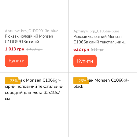
Артикул: brp_C1DD9913n-blue
Артикул: brp_C1066n-blue
Рюкзак чоловічий Monsen
Рюкзак чоловічий Monsen
C1DD9913n синій
C1066n синій текстильний
текстильний з відділенням для
середній з кишенями для міста
1 013 грн
622 грн
1 430 грн
811 грн
ноутбука та USB портом для
33x18x7 см
зручності на ходу
Купити
Купити
−23%
−23%