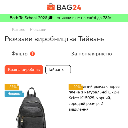
Back To School 2026 🎓 - знижки вже на сайті до 78%
Каталог
Рюкзаки
Рюкзаки виробництва Тайвань
Фільтр
За популярністю
1
Країна виробник
Тайвань
−37%
−29%
Новинка