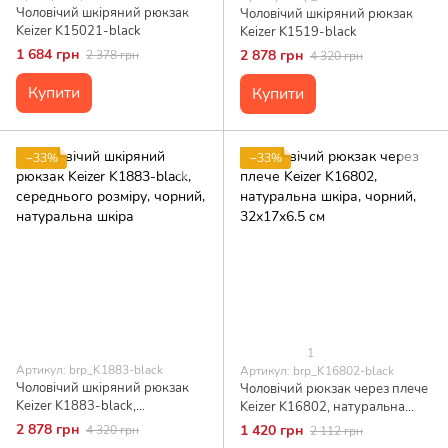
Чоловічий шкіряний рюкзак
Чоловічий шкіряний рюкзак
Keizer K15021-black
Keizer K1519-black
1 684 грн
2 878 грн
2 378 грн
4 320 грн
Купити
Купити
−33%
−33%
1
Артикул: brp_K1883-black
Артикул: brp_K16802-black
Чоловічий шкіряний рюкзак
Чоловічий рюкзак через плече
Keizer K1883-black,
Keizer K16802, натуральна
середнього розміру, чорний,
шкіра, чорний, 32x17x6.5 см
2 878 грн
1 420 грн
4 320 грн
2 112 грн
натуральна шкіра