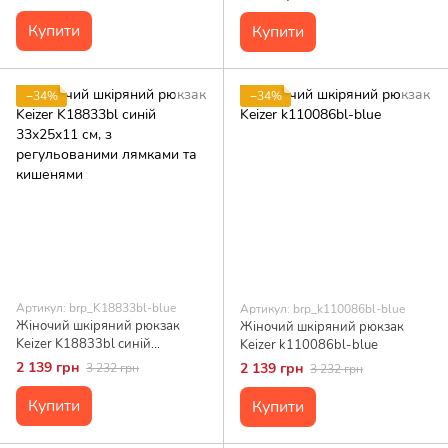
порт 40x30x11.5 см
блискавці
Купити
Купити
−34%
−34%
Артикул: brp_K18833bl-blue
Артикул: brp_k110086bl-blue
Жіночий шкіряний рюкзак
Жіночий шкіряний рюкзак
Keizer K18833bl синій
Keizer k110086bl-blue
33x25x11 см, з регульованими
2 139 грн
2 139 грн
3 232 грн
3 232 грн
лямками та кишенями
Купити
Купити