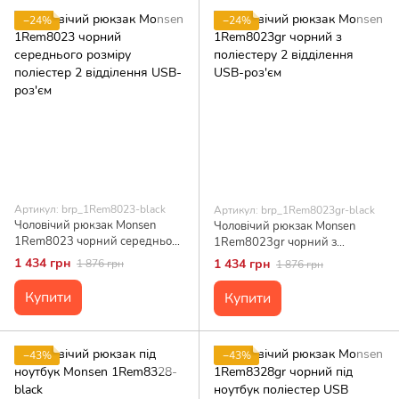
−24%
−24%
Артикул: brp_1Rem8023-black
Артикул: brp_1Rem8023gr-black
Чоловічий рюкзак Monsen
Чоловічий рюкзак Monsen
1Rem8023 чорний середнього
1Rem8023gr чорний з
розміру поліестер 2 відділення
поліестеру 2 відділення USB-
1 434 грн
1 434 грн
1 876 грн
1 876 грн
USB-роз'єм
роз'єм
Купити
Купити
−43%
−43%