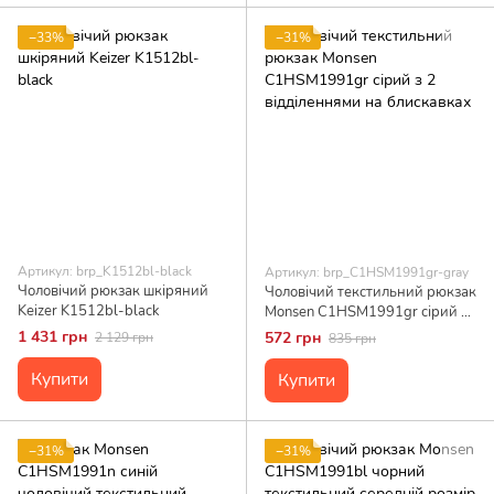
−33%
−31%
Артикул: brp_K1512bl-black
Артикул: brp_C1HSM1991gr-gray
Чоловічий рюкзак шкіряний
Чоловічий текстильний рюкзак
Keizer K1512bl-black
Monsen C1HSM1991gr сірий з
2 відділеннями на блискавках
1 431 грн
572 грн
2 129 грн
835 грн
Купити
Купити
−31%
−31%