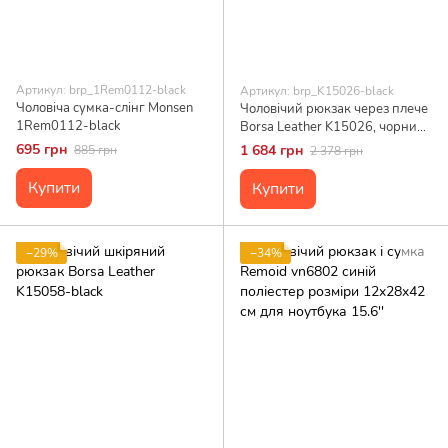
Артикул: brp_1Rem0112-black
Артикул: brp_K15026-black
Чоловіча сумка-слінг Monsen
Чоловічий рюкзак через плече
1Rem0112-black
Borsa Leather K15026, чорний,
натуральна шкіра,
695 грн
1 684 грн
885 грн
2 378 грн
регульований ремінь
Купити
Купити
−29%
−34%