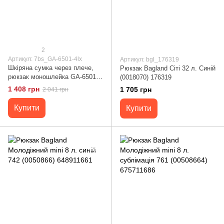
2
Артикул: 7bs_GA-6501-4lx
Артикул: bgl_176319
Шкіряна сумка через плече,
Рюкзак Bagland Сіті 32 л. Синій
рюкзак моношлейка GA-6501-
(0018070) 176319
4lx бренд TARWA Чорний
1 408 грн
1 705 грн
2 041 грн
Купити
Купити