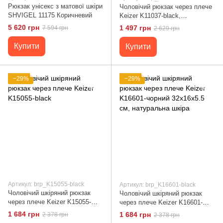
Рюкзак унісекс з матової шкіри
Чоловічий рюкзак через плече
SHVIGEL 11175 Коричневий
Keizer K11037-black,
натуральна шкіра, чорний
5 620 грн
1 497 грн
7 594 грн
2 629 грн
колір, маленький розмір, 3
зовнішні кишені
Купити
Купити
−29%
−29%
Артикул: brp_K15055-black
Артикул: brp_K16601-black
Чоловічий шкіряний рюкзак
Чоловічий шкіряний рюкзак
через плече Keizer K15055-
через плече Keizer K16601-
black
чорний 32х16х5.5 см,
1 684 грн
1 684 грн
2 378 грн
2 378 грн
натуральна шкіра