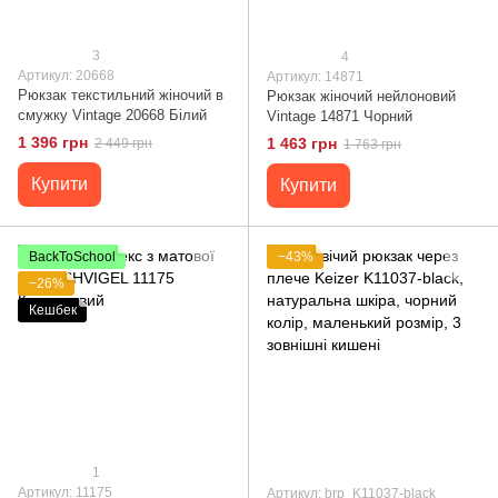
3
4
Артикул: 20668
Артикул: 14871
Рюкзак текстильний жіночий в
Рюкзак жіночий нейлоновий
смужку Vintage 20668 Білий
Vintage 14871 Чорний
1 396 грн
1 463 грн
2 449 грн
1 763 грн
Купити
Купити
BackToSchool
−43%
−26%
Кешбек
1
Артикул: 11175
Артикул: brp_K11037-black