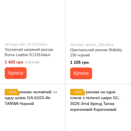
Артикул: brp_K1318-black
Артикул: spsum_156 black
Чоловічий шкіряний рюкзак
Оригінальний рюкзак Wallaby
Borsa Leather K1318-black
156 чорний
1 420 грн
1 105 грн
2 112 грн
Купити
Купити
−31%
−24%