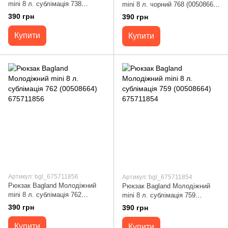
mini 8 л. сублімація 738
mini 8 л. чорний 768 (0050866)
(00508664) 675711682
648911791
390 грн
390 грн
Купити
Купити
Артикул: bgl_675711856
Артикул: bgl_675711854
Рюкзак Bagland Молодіжний
Рюкзак Bagland Молодіжний
mini 8 л. сублімація 762
mini 8 л. сублімація 759
(00508664) 675711856
(00508664) 675711854
390 грн
390 грн
Купити
Купити