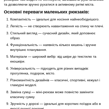
та дозволяючи зручно рухатися в активному ритмі міста.
Основні переваги маленьких рюкзаків:
Компактність — ідеальні для носіння найнеобхіднішого.
Легкість — не створюють навантаження на спину чи плечі.
Стильний вигляд — сучасний дизайн, який доповнює
образ.
Функціональність — наявність кількох кишень і зручне
внутрішнє планування.
Матеріали — широкий вибір: від шкіри до текстилю та
екошкіри.
Універсальність — підходять для різних випадків:
прогулянка, подорож, місто.
Різноманітність дизайнів — класичні, спортивні, кежуал і
гламурні моделі.
Заміна сумці — міні-рюкзак може повністю замінити
класичну сумку.
Зручність у дорозі — ідеальні для коротких поїздок або в
якості ручної поклажі.