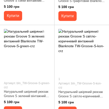
Groove S синій вінтажний
Groove S графітовий Blanknote
Blanknote TW-Groove-S-blue-crz
TW-Groove-S-graphit-flo
5 100 грн
5 100 грн
Купити
Купити
1
Артикул: bln_TW-Groove-S-green-
Артикул: bln_TW-Groove-S-kon-
crz
crz
Натуральний шкіряний рюкзак
Натуральний шкіряний рюкзак
Groove S зелений вінтажний
Groove S світло-коричневий
Blanknote TW-Groove-S-green-
вінтажний Blanknote TW-
5 100 грн
5 100 грн
crz
Groove-S-kon-crz