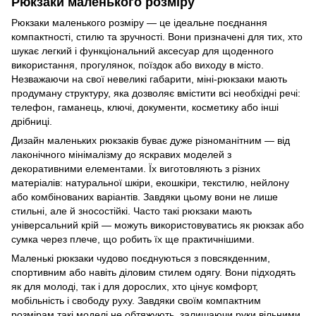
Рюкзаки маленького розміру
Рюкзаки маленького розміру — це ідеальне поєднання
компактності, стилю та зручності. Вони призначені для тих, хто
шукає легкий і функціональний аксесуар для щоденного
використання, прогулянок, поїздок або виходу в місто.
Незважаючи на свої невеликі габарити, міні-рюкзаки мають
продуману структуру, яка дозволяє вмістити всі необхідні речі:
телефон, гаманець, ключі, документи, косметику або інші
дрібниці.
Дизайн маленьких рюкзаків буває дуже різноманітним — від
лаконічного мінімалізму до яскравих моделей з
декоративними елементами. Їх виготовляють з різних
матеріалів: натуральної шкіри, екошкіри, текстилю, нейлону
або комбінованих варіантів. Завдяки цьому вони не лише
стильні, але й зносостійкі. Часто такі рюкзаки мають
універсальний крій — можуть використовуватись як рюкзак або
сумка через плече, що робить їх ще практичнішими.
Маленькі рюкзаки чудово поєднуються з повсякденним,
спортивним або навіть діловим стилем одягу. Вони підходять
як для молоді, так і для дорослих, хто цінує комфорт,
мобільність і свободу руху. Завдяки своїм компактним
розмірам такі моделі не обтяжують, залишаючи руки вільними