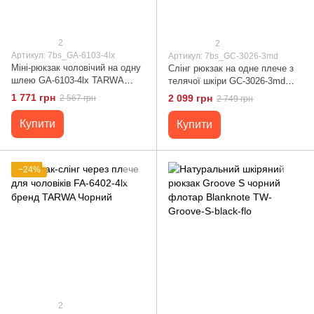
2
2
Артикул: 7bs_GA-6103-4lx
Артикул: 7bs_GC-3026-3md
Міні-рюкзак чоловічий на одну
Слінг рюкзак на одне плече з
шлею GA-6103-4lx TARWA
телячої шкіри GC-3026-3md
Чорний
бренд Tarwa коричневий
1 771 грн
2 099 грн
2 567 грн
2 749 грн
Коричневий
Купити
Купити
−24%
2