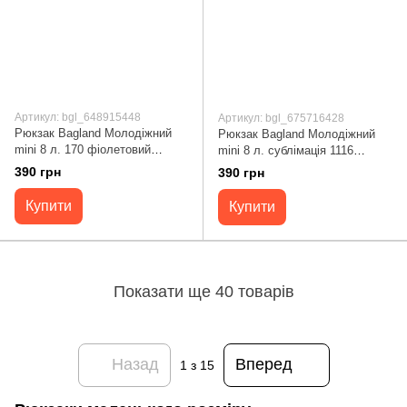
Артикул: bgl_648915448
Артикул: bgl_675716428
Рюкзак Bagland Молодіжний
Рюкзак Bagland Молодіжний
mini 8 л. 170 фіолетовий
mini 8 л. сублімація 1116
(0050866) 648915448
(00508664) 675716428
390 грн
390 грн
Купити
Купити
Показати ще 40 товарів
Назад
Вперед
1
з 15