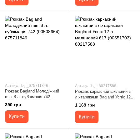
Артикул: bgl_675711846
Артикул: bgl_80217588
Рюкзак Bagland Молодіжний
Рюкзак каркасний шкільний з
mini 8 л. сублімація 742
ліхтариками Bagland Успіх 12
(00508664) 675711846
л. малиновий 617 (00551703)
390 грн
1 169 грн
80217588
Купити
Купити