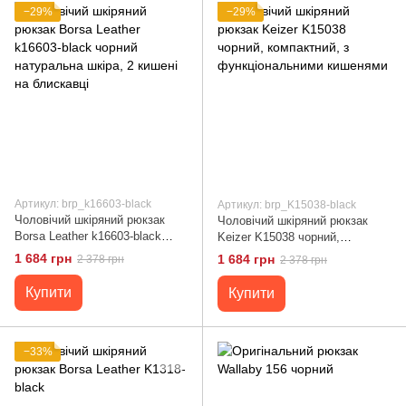
−29%
−29%
Артикул: brp_k16603-black
Артикул: brp_K15038-black
Чоловічий шкіряний рюкзак
Чоловічий шкіряний рюкзак
Borsa Leather k16603-black
Keizer K15038 чорний,
чорний натуральна шкіра, 2
компактний, з
1 684 грн
1 684 грн
2 378 грн
2 378 грн
кишені на блискавці
функціональними кишенями
Купити
Купити
−33%