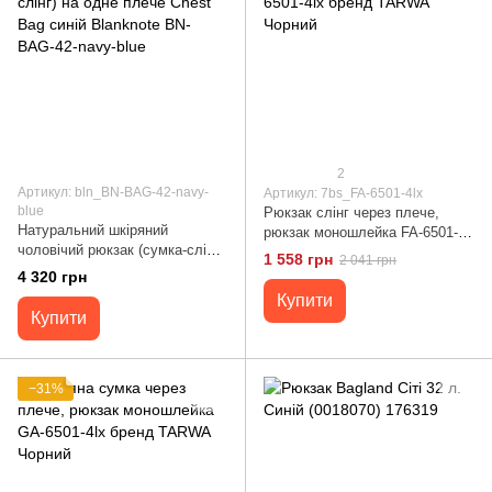
2
Артикул: bln_BN-BAG-42-navy-
Артикул: 7bs_FA-6501-4lx
blue
Рюкзак слінг через плече,
Натуральний шкіряний
рюкзак моношлейка FA-6501-
чоловічий рюкзак (сумка-слінг)
4lx бренд TARWA Чорний
1 558 грн
2 041 грн
на одне плече Chest Bag синій
4 320 грн
Blanknote BN-BAG-42-navy-blue
Купити
Купити
−31%