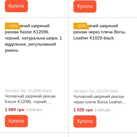
Купити
Купити
−29%
−32%
Артикул: brp_K12096-black
Артикул: brp_K1029-black
Чоловічий шкіряний рюкзак
Чоловічий шкіряний рюкзак
Keizer K12096, чорний,
через плече Borsa Leather
натуральна шкіра, 1
K1029-black
1 684 грн
1 535 грн
2 378 грн
2 245 грн
відділення, регульований
ремінь
Купити
Купити