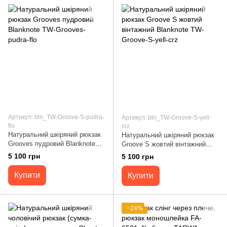
Артикул: bln_TW-Groove-S-pudra-
Артикул: bln_TW-Groove-S-yell-
flo
crz
Натуральний шкіряний рюкзак
Натуральний шкіряний рюкзак
Grooves пудровий Blanknote
Groove S жовтий вінтажний
TW-Grooves-pudra-flo
Blanknote TW-Groove-S-yell-crz
5 100 грн
5 100 грн
Купити
Купити
−24%