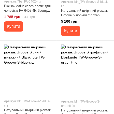
Артикул: 7bs_FA-6402-4lx
Артикул: bln_TW-Groove-S-black-
Рюкзак-слінг через плече для
flo
чоловіків FA-6402-4lx бренд
Натуральний шкіряний рюкзак
TARWA Чорний
Groove S чорний флотар
1 785 грн
2 338 грн
Blanknote TW-Groove-S-black-
5 100 грн
flo
Купити
Купити
Артикул: bln_TW-Groove-S-blue-
Артикул: bln_TW-Groove-S-
crz
graphit-flo
Натуральний шкіряний рюкзак
Натуральний шкіряний рюкзак