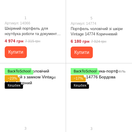
1
5
Артикул: 14066
Артикул: 14774
Шкіряний портфель для
Портфель чоловічий зі шкіри
ноутбука роботи та документів
Vintage 14774 Коричневий
Vintage 14066 Коричневий
4 974 грн
6 180 грн
7 315 грн
7 924 грн
Купити
Купити
BackToSchool
BackToSchool
−23%
−17%
Кешбек
Кешбек
3
3