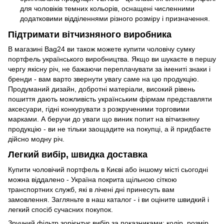
для чоловіків темних кольорів, оснащені численними
додатковими відділеннями різного розміру і призначення.
Підтримати вітчизняного виробника
В магазині Bag24 ви також можете купити чоловічу сумку
портфель українського виробництва. Якщо ви шукаєте в першу
чергу якісну річ, не бажаючи переплачувати за імениті знаки і
бренди - вам варто звернути увагу саме на цю продукцію.
Продуманий дизайн, добротні матеріали, високий рівень
пошиття дають можливість українським фірмам представляти
аксесуари, гідні конкурувати з розкрученими торговими
марками. А беручи до уваги що виник попит на вітчизняну
продукцію - ви не тільки заощадите на покупці, а й придбаєте
дійсно модну річ.
Легкий вибір, швидка доставка
Купити чоловічий портфель в Києві або іншому місті сьогодні
можна віддалено - Україна покрита щільною сіткою
транспортних служб, які в лічені дні принесуть вам
замовлення. Загляньте в наш каталог - і ви оціните швидкий і
легкий спосіб сучасних покупок.
Зручний фільтр зорієнтує вибір за показниками: колір, розмір,