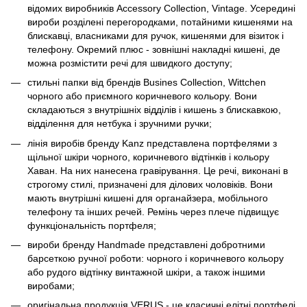
відомих виробників Accessory Collection, Vintage. Усередині
вироби розділені перегородками, потайними кишенями на
блискавці, власниками для ручок, кишенями для візиток і
телефону. Окремий плюс - зовнішні накладні кишені, де
можна розмістити речі для швидкого доступу;
стильні папки від брендів Busines Collection, Wittchen
чорного або приємного коричневого кольору. Вони
складаються з внутрішніх відділів і кишень з блискавкою,
відділення для нетбука і зручними ручки;
лінія виробів бренду Kanz представлена портфелями з
щільної шкіри чорного, коричневого відтінків і кольору
Хаван. На них нанесена гравірування. Це речі, виконані в
строгому стилі, призначені для ділових чоловіків. Вони
мають внутрішні кишені для органайзера, мобільного
телефону та інших речей. Ремінь через плече підвищує
функціональність портфеля;
вироби бренду Handmade представлені добротними
барсеткою ручної роботи: чорного і коричневого кольору
або рудого відтінку винтажной шкіри, а також іншими
виробами;
оригінальна продукція VERUS - це класичні елітні портфелі