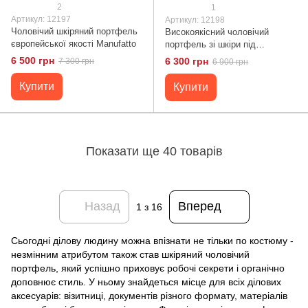
2
1
Артикул: 12197
Артикул: 12198
Чоловічий шкіряний портфель
Високоякісний чоловічий
європейської якості Manufatto
портфель зі шкіри під
крокодила Manufatto
6 500 грн
6 300 грн
7 300 грн
6 900 грн
Купити
Купити
Показати ще 40 товарів
Назад
Вперед
1
з 16
Сьогодні ділову людину можна впізнати не тільки по костюму -
незмінним атрибутом також став шкіряний чоловічий
портфель, який успішно приховує робочі секрети і органічно
доповнює стиль. У ньому знайдеться місце для всіх ділових
аксесуарів: візитниці, документів різного формату, матеріалів