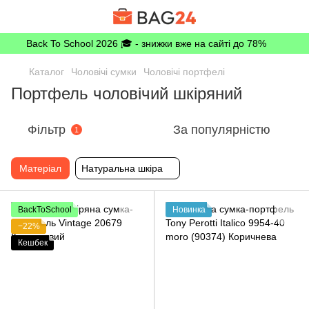
Back To School 2026 🎓 - знижки вже на сайті до 78%
Каталог
Чоловічі сумки
Чоловічі портфелі
Портфель чоловічий шкіряний
Фільтр
За популярністю
1
Матеріал
Натуральна шкіра
BackToSchool
Новинка
−22%
Кешбек