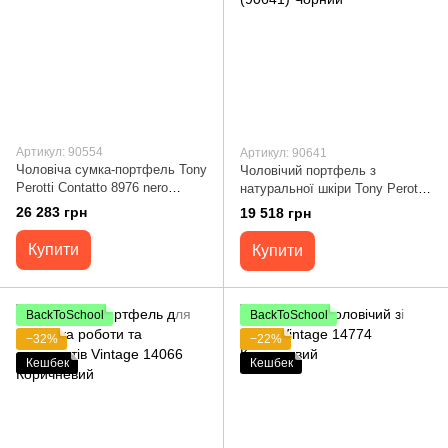
Артикул: 90554
Артикул: 90641
Чоловіча сумка-портфель Tony
Чоловічий портфель з
Perotti Contatto 8976 nero
натуральної шкіри Tony Perotti
(90554) Чорна
Italico 7044-40 nero (90641)
26 283 грн
19 518 грн
Чорний
Купити
Купити
BackToSchool
BackToSchool
−32%
−22%
Кешбек
Кешбек