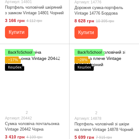
Артикул: 14801
Артикул: 14776
Портфель чоловічий шкіряний
Дорожня сумка-портфель
з замком Vintage 14801 Чорний
Vintage 14776 Бордова
3 166 грн
8 628 грн
4 112 грн
10 395 грн
Купити
Купити
BackToSchool
BackToSchool
−17%
−28%
Кешбек
Кешбек
2
2
Артикул: 20442
Артикул: 14878
Сумка чоловіча почтальонка
Портфель чоловічий зі шкіри
Vintage 20442 Чорна
на плече Vintage 14878 Чорний
3 410 грн
5 699 грн
4 109 грн
7 915 грн