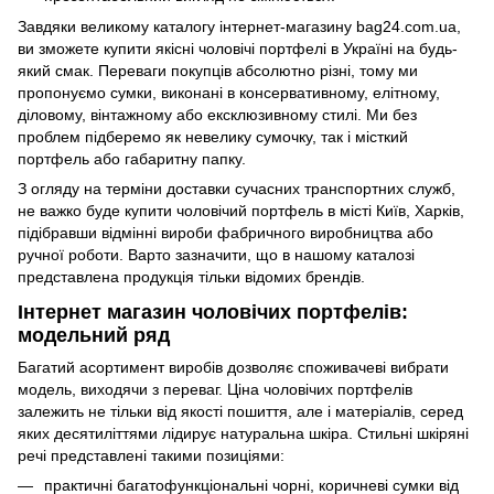
Завдяки великому каталогу інтернет-магазину bag24.com.ua,
ви зможете купити якісні чоловічі портфелі в Україні на будь-
який смак. Переваги покупців абсолютно різні, тому ми
пропонуємо сумки, виконані в консервативному, елітному,
діловому, вінтажному або ексклюзивному стилі. Ми без
проблем підберемо як невелику сумочку, так і місткий
портфель або габаритну папку.
З огляду на терміни доставки сучасних транспортних служб,
не важко буде купити чоловічий портфель в місті Київ, Харків,
підібравши відмінні вироби фабричного виробництва або
ручної роботи. Варто зазначити, що в нашому каталозі
представлена продукція тільки відомих брендів.
Інтернет магазин чоловічих портфелів:
модельний ряд
Багатий асортимент виробів дозволяє споживачеві вибрати
модель, виходячи з переваг. Ціна чоловічих портфелів
залежить не тільки від якості пошиття, але і матеріалів, серед
яких десятиліттями лідирує натуральна шкіра. Стильні шкіряні
речі представлені такими позиціями:
практичні багатофункціональні чорні, коричневі сумки від