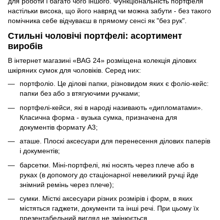
для роботи і багато чого іншого. Функціональність портфеля
настільки висока, що його навряд чи можна забути - без такого
помічника себе відчуваєш в прямому сенсі як "без рук".
Стильні чоловічі портфелі: асортимент
виробів
В інтернет магазині «BAG 24» розміщена колекція ділових
шкіряних сумок для чоловіків. Серед них:
портфоліо. Це ділові папки, різновидом яких є фоліо-кейс:
папки без або з втягуючими ручками;
портфелі-кейси, які в народі називають «дипломатами».
Класична форма - вузька сумка, призначена для
документів формату А3;
аташе. Плоскі аксесуари для перенесення ділових паперів
і документів;
барсетки. Міні-портфелі, які носять через плече або в
руках (в допомогу до стаціонарної невеликий ручці йде
знімний ремінь через плече);
сумки. Місткі аксесуари різних розмірів і форм, в яких
містяться гаджети, документи та інші речі. При цьому їх
презентабельний вигляд не змінюється.