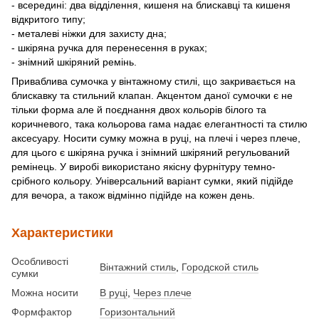
- всередині: два відділення, кишеня на блискавці та кишеня
відкритого типу;
- металеві ніжки для захисту дна;
- шкіряна ручка для перенесення в руках;
- знімний шкіряний ремінь.
Приваблива сумочка у вінтажному стилі, що закривається на
блискавку та стильний клапан. Акцентом даної сумочки є не
тільки форма але й поєднання двох кольорів білого та
коричневого, така кольорова гама надає елегантності та стилю
аксесуару. Носити сумку можна в руці, на плечі і через плече,
для цього є шкіряна ручка і знімний шкіряний регульований
ремінець. У виробі використано якісну фурнітуру темно-
срібного кольору. Універсальний варіант сумки, який підійде
для вечора, а також відмінно підійде на кожен день.
Характеристики
Особливості
Вінтажний стиль
,
Городской стиль
сумки
Можна носити
В руці
,
Через плече
Формфактор
Горизонтальний