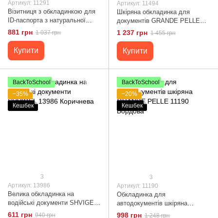
Артикул: 11291
Артикул: 11494
Візитниця з обкладинкою для
Шкіряна обкладинка для
ID-паспорта з натуральної
документів GRANDE PELLE
шкіри GRANDE PELLE 11291
11494 Чорний
881 грн
1 237 грн
1 037 грн
1 455 грн
Чорна
Купити
Купити
BackToSchool
BackToSchool
−35%
−20%
Кешбек
Кешбек
3
3
Артикул: 13986
Артикул: 11190
Велика обкладинка на
Обкладинка для
водійські документи SHVIGEL
автодокументів шкіряна
13986 Коричнева
GRANDE PELLE 11190
611 грн
998 грн
940 грн
1 248 грн