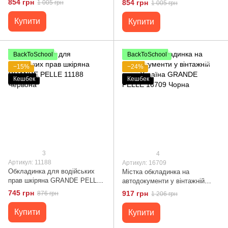
854 грн
854 грн
1 005 грн
1 005 грн
16708 Чорна
16714 Синій
Купити
Купити
BackToSchool
BackToSchool
−15%
−24%
Кешбек
Кешбек
3
4
Артикул: 11188
Артикул: 16709
Обкладинка для водійських
Містка обкладинка на
прав шкіряна GRANDE PELLE
автодокументи у вінтажній
11188 Червона
шкірі Україна GRANDE PELLE
745 грн
917 грн
876 грн
1 206 грн
16709 Чорна
Купити
Купити