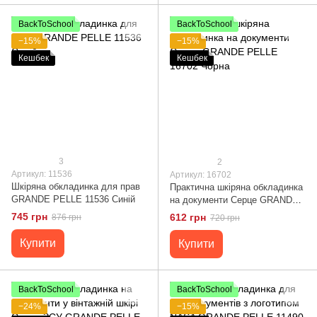
BackToSchool
BackToSchool
−15%
−15%
Кешбек
Кешбек
3
2
Артикул: 11536
Артикул: 16702
Шкіряна обкладинка для прав
Практична шкіряна обкладинка
GRANDE PELLE 11536 Синій
на документи Серце GRANDE
PELLE 16702 Чорна
745 грн
612 грн
876 грн
720 грн
Купити
Купити
BackToSchool
BackToSchool
−24%
−15%