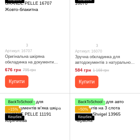
3
3
Артикул: 16707
Артикул: 16070
Оригінальна шкіряна
Зручна обкладинка для
обкладинка на документи
автодокументів з натуральної
комбі двох кольорів Серце
шкіри SHVIGEL 16070
676 грн
584 грн
795 грн
1 168 грн
GRANDE PELLE 16707 Жовто-
блакитна
Купити
Купити
BackToSchool
BackToSchool
−15%
−50%
Кешбек
Кешбек