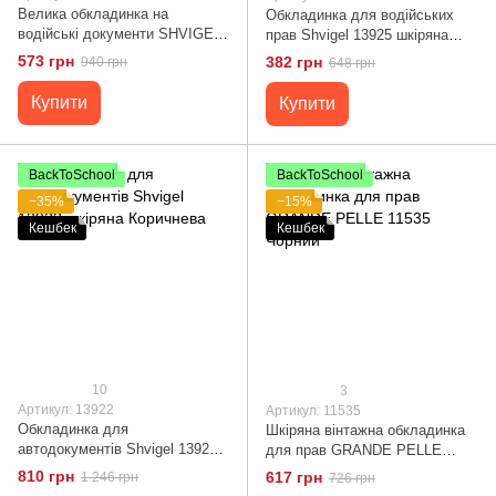
Велика обкладинка на
Обкладинка для водійських
водійські документи SHVIGEL
прав Shvigel 13925 шкіряна
13985 Чорна
Коричнева
573 грн
382 грн
940 грн
648 грн
Купити
Купити
BackToSchool
BackToSchool
−35%
−15%
Кешбек
Кешбек
10
3
Артикул: 13922
Артикул: 11535
Обкладинка для
Шкіряна вінтажна обкладинка
автодокументів Shvigel 13922
для прав GRANDE PELLE
шкіряна Коричнева
11535 Чорний
810 грн
617 грн
1 246 грн
726 грн