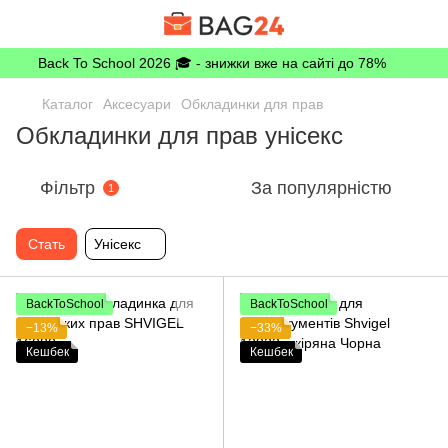
Back To School 2026 🎓 - знижки вже на сайті до 78%
Каталог
Аксесуари
Обкладинки для прав
Обкладинки для прав унісекс
Фільтр
За популярністю
1
Стать
Унісекс
BackToSchool
BackToSchool
−13%
−33%
Кешбек
Кешбек