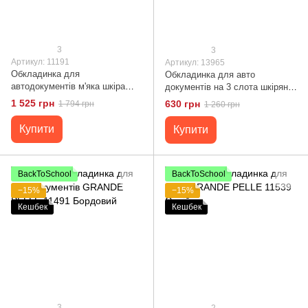
3
3
Артикул: 11191
Артикул: 13965
Обкладинка для
Обкладинка для авто
автодокументів м'яка шкіра
документів на 3 слота шкіряна
GRANDE PELLE 11191
Shvigel 13965 Червона
1 525 грн
630 грн
1 794 грн
1 260 грн
Коричнева
Купити
Купити
BackToSchool
BackToSchool
−15%
−15%
Кешбек
Кешбек
3
2