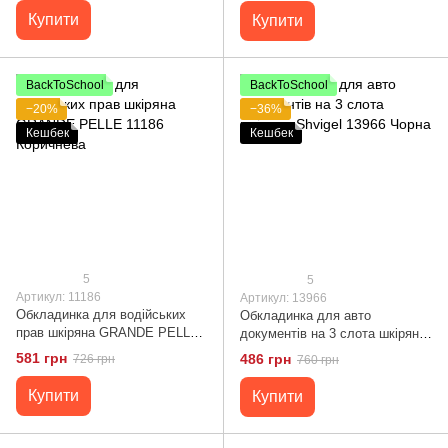
Купити
Купити
BackToSchool
BackToSchool
−20%
−36%
Кешбек
Кешбек
5
5
Артикул: 11186
Артикул: 13966
Обкладинка для водійських
Обкладинка для авто
прав шкіряна GRANDE PELLE
документів на 3 слота шкіряна
11186 Коричнева
Shvigel 13966 Чорна
581 грн
486 грн
726 грн
760 грн
Купити
Купити