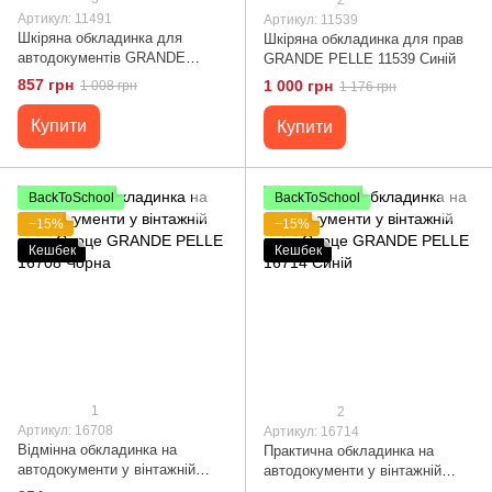
Артикул: 11491
Артикул: 11539
Шкіряна обкладинка для
Шкіряна обкладинка для прав
автодокументів GRANDE
GRANDE PELLE 11539 Синій
PELLE 11491 Бордовий
857 грн
1 000 грн
1 008 грн
1 176 грн
Купити
Купити
BackToSchool
BackToSchool
−15%
−15%
Кешбек
Кешбек
1
2
Артикул: 16708
Артикул: 16714
Відмінна обкладинка на
Практична обкладинка на
автодокументи у вінтажній
автодокументи у вінтажній
шкірі Серце GRANDE PELLE
шкірі Серце GRANDE PELLE