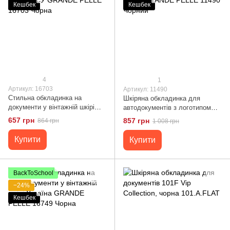
Кешбек
Кешбек
4
1
Артикул: 16703
Артикул: 11490
Стильна обкладинка на
Шкіряна обкладинка для
документи у вінтажній шкірі
автодокументів з логотипом
Слава ЗСУ GRANDE PELLE
NASA GRANDE PELLE 11490
657 грн
857 грн
864 грн
1 008 грн
16703 Чорна
Чорний
Купити
Купити
BackToSchool
−24%
Кешбек