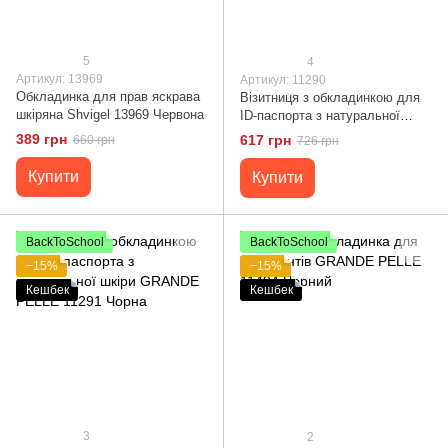
5
4
Артикул: 13969
Артикул: 11290
Обкладинка для прав яскрава
Візитниця з обкладинкою для
шкіряна Shvigel 13969 Червона
ID-паспорта з натуральної
шкіри GRANDE PELLE 11290
389 грн
617 грн
660 грн
726 грн
Чорна
Купити
Купити
BackToSchool
BackToSchool
−15%
−15%
Кешбек
Кешбек
3
2