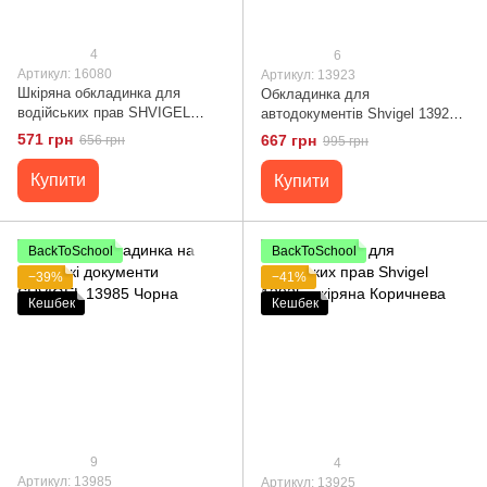
4
6
Артикул: 16080
Артикул: 13923
Шкіряна обкладинка для
Обкладинка для
водійських прав SHVIGEL
автодокументів Shvigel 13923
16080
шкіряна Чорна
571 грн
667 грн
656 грн
995 грн
Купити
Купити
BackToSchool
BackToSchool
−39%
−41%
Кешбек
Кешбек
9
4
Артикул: 13985
Артикул: 13925