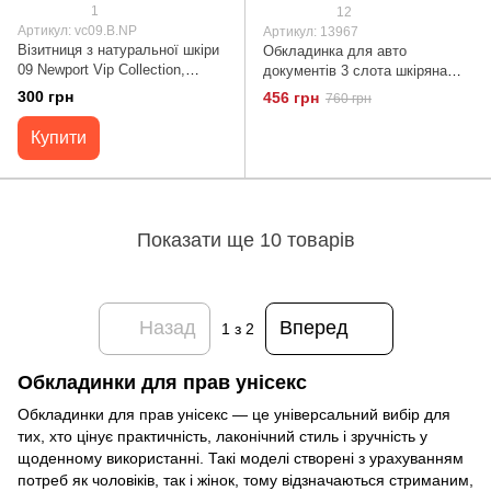
1
12
Артикул: vc09.B.NP
Артикул: 13967
Візитниця з натуральної шкіри
Обкладинка для авто
09 Newport Vip Collection,
документів 3 слота шкіряна
коричнева 09.B.NP
Shvigel 13967 Коричнева
300 грн
456 грн
760 грн
Купити
Показати ще 10 товарів
Назад
Вперед
1
з 2
Обкладинки для прав унісекс
Обкладинки для прав унісекс — це універсальний вибір для
тих, хто цінує практичність, лаконічний стиль і зручність у
щоденному використанні. Такі моделі створені з урахуванням
потреб як чоловіків, так і жінок, тому відзначаються стриманим,