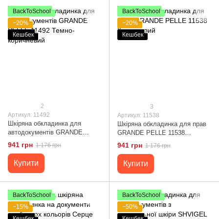
BackToSchool
BackToSchool
−20%
−20%
Кешбек
Кешбек
2
3
Артикул: 11492
Артикул: 11538
Шкіряна обкладинка для
Шкіряна обкладинка для прав
автодокументів GRANDE
GRANDE PELLE 11538
PELLE 11492 Темно-
Коричневий
941 грн
941 грн
1 176 грн
1 176 грн
коричневий
Купити
Купити
BackToSchool
BackToSchool
−15%
−50%
Кешбек
Кешбек