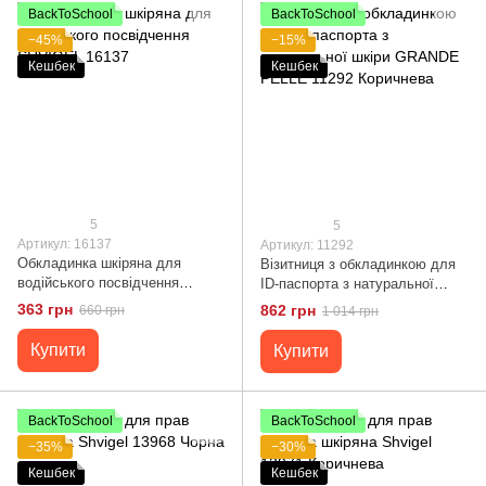
BackToSchool
BackToSchool
−45%
−15%
Кешбек
Кешбек
5
5
Артикул: 16137
Артикул: 11292
Обкладинка шкіряна для
Візитниця з обкладинкою для
водійського посвідчення
ID-паспорта з натуральної
SHVIGEL 16137
шкіри GRANDE PELLE 11292
363 грн
862 грн
660 грн
1 014 грн
Коричнева
Купити
Купити
BackToSchool
BackToSchool
−35%
−30%
Кешбек
Кешбек