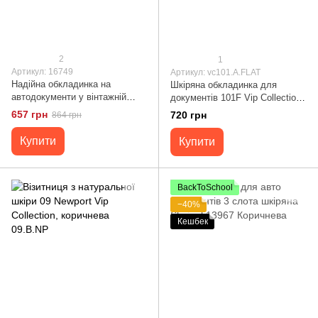
2
1
Артикул: 16749
Артикул: vc101.A.FLAT
Надійна обкладинка на
Шкіряна обкладинка для
автодокументи у вінтажній
документів 101F Vip Collection,
шкірі Україна GRANDE PELLE
чорна 101.A.FLAT
657 грн
720 грн
864 грн
16749 Чорна
Купити
Купити
BackToSchool
−40%
Кешбек