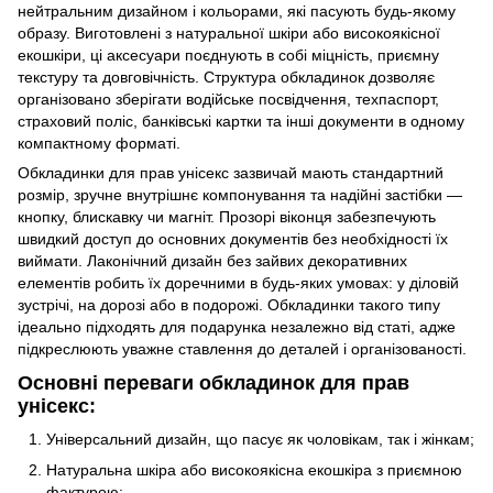
нейтральним дизайном і кольорами, які пасують будь-якому
образу. Виготовлені з натуральної шкіри або високоякісної
екошкіри, ці аксесуари поєднують в собі міцність, приємну
текстуру та довговічність. Структура обкладинок дозволяє
організовано зберігати водійське посвідчення, техпаспорт,
страховий поліс, банківські картки та інші документи в одному
компактному форматі.
Обкладинки для прав унісекс зазвичай мають стандартний
розмір, зручне внутрішнє компонування та надійні застібки —
кнопку, блискавку чи магніт. Прозорі віконця забезпечують
швидкий доступ до основних документів без необхідності їх
виймати. Лаконічний дизайн без зайвих декоративних
елементів робить їх доречними в будь-яких умовах: у діловій
зустрічі, на дорозі або в подорожі. Обкладинки такого типу
ідеально підходять для подарунка незалежно від статі, адже
підкреслюють уважне ставлення до деталей і організованості.
Основні переваги обкладинок для прав
унісекс:
Універсальний дизайн, що пасує як чоловікам, так і жінкам;
Натуральна шкіра або високоякісна екошкіра з приємною
фактурою;