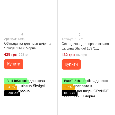
4
2
Артикул: 13968
Артикул: 13971
Обкладинка для прав шкіряна
Обкладинка для прав яскрава
Shvigel 13968 Чорна
шкіряна Shvigel 13971
Коричнева
428 грн
462 грн
658 грн
660 грн
Купити
Купити
BackToSchool
BackToSchool
−41%
−15%
Кешбек
Кешбек