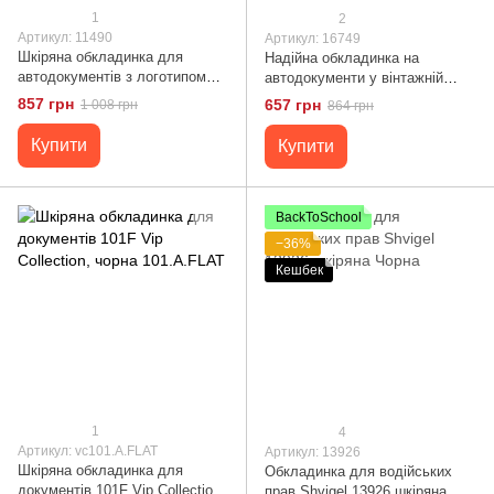
1
2
Артикул: 11490
Артикул: 16749
Шкіряна обкладинка для
Надійна обкладинка на
автодокументів з логотипом
автодокументи у вінтажній
NASA GRANDE PELLE 11490
шкірі Україна GRANDE PELLE
857 грн
657 грн
1 008 грн
864 грн
Чорний
16749 Чорна
Купити
Купити
BackToSchool
−36%
Кешбек
1
4
Артикул: vc101.A.FLAT
Артикул: 13926
Шкіряна обкладинка для
Обкладинка для водійських
документів 101F Vip Collection,
прав Shvigel 13926 шкіряна