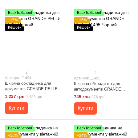
BackToSchool
BackToSchool
−15%
−15%
Кешбек
Кешбек
2
2
Артикул: 11494
Артикул: 11495
Шкіряна обкладинка для
Шкіряна обкладинка для
документів GRANDE PELLE
автодокументів GRANDE
11494 Чорний
PELLE 11495 Чорний
1 237 грн
745 грн
1 455 грн
876 грн
Купити
Купити
BackToSchool
BackToSchool
−15%
−24%