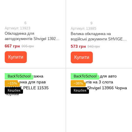
6
9
Артикул: 13923
Артикул: 13985
Обкладинка для
Велика обкладинка на
автодокументів Shvigel 13923
водійські документи SHVIGEL
шкіряна Чорна
13985 Чорна
667 грн
573 грн
995 грн
940 грн
Купити
Купити
BackToSchool
BackToSchool
−15%
−36%
Кешбек
Кешбек