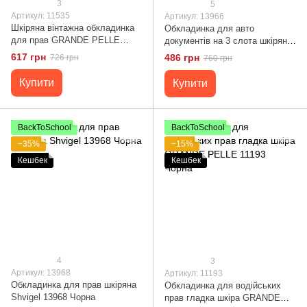
3
5
Артикул: 11535
Артикул: 13966
Шкіряна вінтажна обкладинка
Обкладинка для авто
для прав GRANDE PELLE
документів на 3 слота шкіряна
11535 Чорний
Shvigel 13966 Чорна
617 грн
486 грн
726 грн
760 грн
Купити
Купити
BackToSchool
BackToSchool
−35%
−15%
Кешбек
Кешбек
4
3
Артикул: 13968
Артикул: 11193
Обкладинка для прав шкіряна
Обкладинка для водійських
Shvigel 13968 Чорна
прав гладка шкіра GRANDE