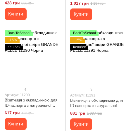
PELLE 11193 Чорна
428 грн
1 017 грн
658 грн
1 197 грн
Купити
Купити
BackToSchool
BackToSchool
−15%
−15%
Кешбек
Кешбек
4
3
Артикул: 11290
Артикул: 11291
Візитниця з обкладинкою для
Візитниця з обкладинкою для
ID-паспорта з натуральної
ID-паспорта з натуральної
шкіри GRANDE PELLE 11290
шкіри GRANDE PELLE 11291
617 грн
881 грн
726 грн
1 037 грн
Чорна
Чорна
Купити
Купити