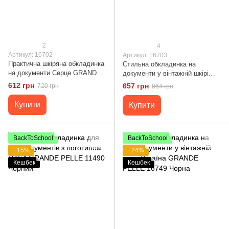
2
4
Артикул: 16702
Артикул: 16703
Практична шкіряна обкладинка
Стильна обкладинка на
на документи Серце GRANDE
документи у вінтажній шкірі
PELLE 16702 Чорна
Слава ЗСУ GRANDE PELLE
612 грн
657 грн
720 грн
864 грн
16703 Чорна
Купити
Купити
BackToSchool
BackToSchool
−15%
−24%
Кешбек
Кешбек