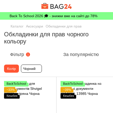
Back To School 2026 🎓 - знижки вже на сайті до 78%
Каталог
Аксесуари
Обкладинки для прав
Обкладинки для прав чорного
кольору
Фільтр
За популярністю
1
Колір
Чорний
BackToSchool
BackToSchool
−33%
−39%
Кешбек
Кешбек