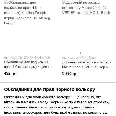
1
Артикул: bln_BN-KK-4-g-karbon
Артикул: vcMC.11.Black
Обкладинка для водійських
Дорожній несесер з поліестеру
прав 4.0 (з віконцем) Карбон
Monte Carlo 11 VERUS, чорний
Графіт - чорна Blanknote BN-
MC.11.Black
432 грн
1 250 грн
KK-4-g-karbon
Обкладинки для прав чорного кольору
Обкладинки для прав чорного кольору — це класика, яка
ніколи не виходить з моди. Чорний колір символізує строгість,
стиль і універсальність, тому такі обкладинки стануть
ідеальним аксесуаром для будь-якої людини, незалежно від