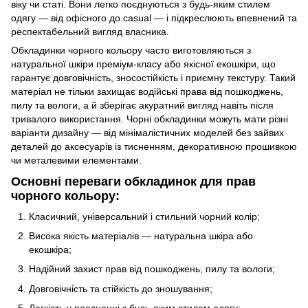
віку чи статі. Вони легко поєднуються з будь-яким стилем
одягу — від офісного до casual — і підкреслюють впевнений та
респектабельний вигляд власника.
Обкладинки чорного кольору часто виготовляються з
натуральної шкіри преміум-класу або якісної екошкіри, що
гарантує довговічність, зносостійкість і приємну текстуру. Такий
матеріал не тільки захищає водійські права від пошкоджень,
пилу та вологи, а й зберігає акуратний вигляд навіть після
тривалого використання. Чорні обкладинки можуть мати різні
варіанти дизайну — від мінімалістичних моделей без зайвих
деталей до аксесуарів із тисненням, декоративною прошивкою
чи металевими елементами.
Основні переваги обкладинок для прав
чорного кольору:
Класичний, універсальний і стильний чорний колір;
Висока якість матеріалів — натуральна шкіра або
екошкіра;
Надійний захист прав від пошкоджень, пилу та вологи;
Довговічність та стійкість до зношування;