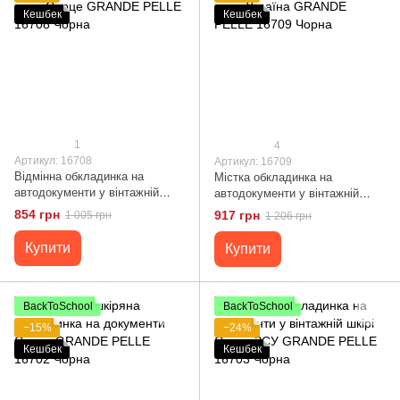
Кешбек
Кешбек
1
4
Артикул: 16708
Артикул: 16709
Відмінна обкладинка на
Містка обкладинка на
автодокументи у вінтажній
автодокументи у вінтажній
шкірі Серце GRANDE PELLE
шкірі Україна GRANDE PELLE
854 грн
917 грн
1 005 грн
1 206 грн
16708 Чорна
16709 Чорна
Купити
Купити
BackToSchool
BackToSchool
−15%
−24%
Кешбек
Кешбек