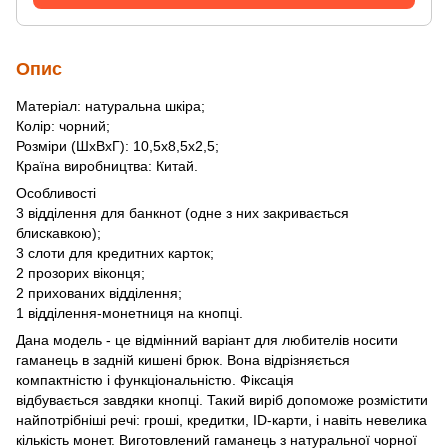
Опис
Матеріал: натуральна шкіра;
Колір: чорний;
Розміри (ШхВхГ): 10,5х8,5х2,5;
Країна виробництва: Китай.
Особливості
3 відділення для банкнот (одне з них закривається
блискавкою);
3 слоти для кредитних карток;
2 прозорих віконця;
2 прихованих відділення;
1 відділення-монетниця на кнопці.
Дана модель - це відмінний варіант для любителів носити
гаманець в задній кишені брюк. Вона відрізняється
компактністю і функціональністю. Фіксація
відбувається завдяки кнопці. Такий виріб допоможе розмістити
найпотрібніші речі: гроші, кредитки, ID-карти, і навіть невелика
кількість монет. Виготовлений гаманець з натуральної чорної