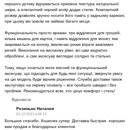
першого дотику відчувається приємна текстура натуральної
шкіри, а елегантний чорний колір додає стилю. Компактний
розмір дозволяє зручно носити його навіть у задньому кармані,
при цьому він зовсім не займає багато місця.
Функціональність просто вражає: три відділення для грошей,
кілька кишень для карток, і навіть відділення для монет, яке
закривається на кнопку, виключає ризик втрати важливих
речей. Виконання на високому рівні, всі шви акуратно
оброблені, а сам аксесуар виглядає солідно та стильно.
Тому, якщо хочеться мати якісний та функціональний
аксесуар, що підходить для будь-якої ситуації, звернути увагу
на цю модель буде вірним рішенням. Служба доставки також
заслуговує на окрему похвалу – все пройшло швидко і без
проблем. Рекомендується всім, хто цінує комфорт і стиль!
Відповісти
Розинько Наталия
02.12.2021 в 08:12
Большое спасибо. Кошелек супер. Доставка быстрая. хороших
вам продаж и благодарных клиентов.