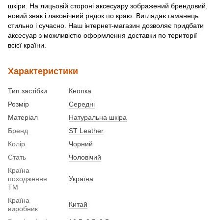
шкіри. На лицьовій стороні аксесуару зображений брендовий,
новий знак і лаконічний рядок по краю. Виглядає гаманець
стильно і сучасно. Наш інтернет-магазин дозволяє придбати
аксесуар з можливістю оформлення доставки по території
всієї країни.
Характеристики
Тип застібки
Кнопка
Розмір
Середні
Матеріал
Натуральна шкіра
Бренд
ST Leather
Колір
Чорний
Стать
Чоловічий
Країна
походження
Україна
ТМ
Країна
Китай
виробник