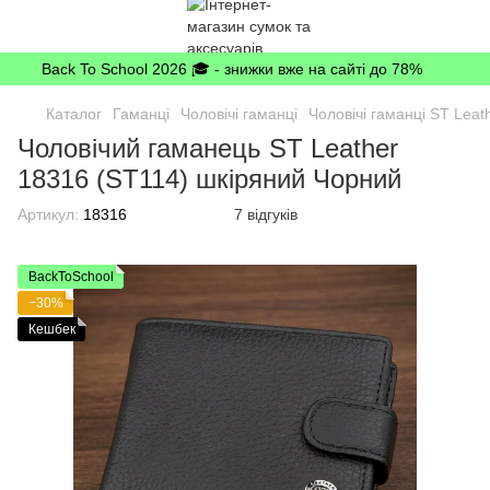
Back To School 2026 🎓 - знижки вже на сайті до 78%
Каталог
Гаманці
Чоловічі гаманці
Чоловічі гаманці ST Leat
Чоловічий гаманець ST Leather
18316 (ST114) шкіряний Чорний
Артикул:
18316
7 відгуків
BackToSchool
−30%
Кешбек