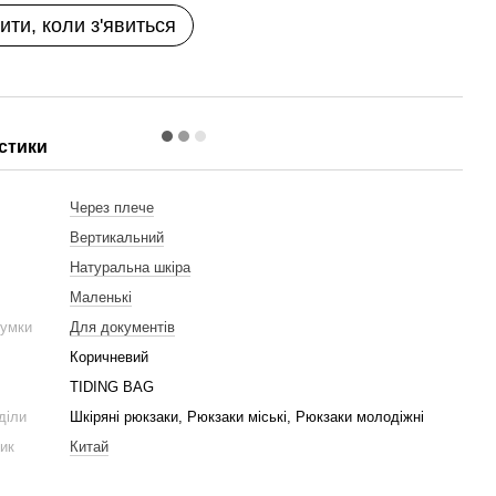
ити, коли з'явиться
стики
и
Через плече
Вертикальний
Натуральна шкіра
Маленькі
сумки
Для документів
Коричневий
TIDING BAG
діли
Шкіряні рюкзаки, Рюкзаки міські, Рюкзаки молодіжні
ник
Китай