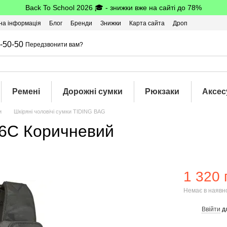
Back To School 2026 🎓 - знижки вже на сайті до 78%
на інформація
Блог
Бренди
Знижки
Карта сайта
Дроп
-50-50
Передзвонити вам?
Ремені
Дорожні сумки
Рюкзаки
Аксес
и
Шкіряні чоловічі сумки TIDING BAG
36C Коричневий
1 320 
Немає в наявн
Ввійти
д
%