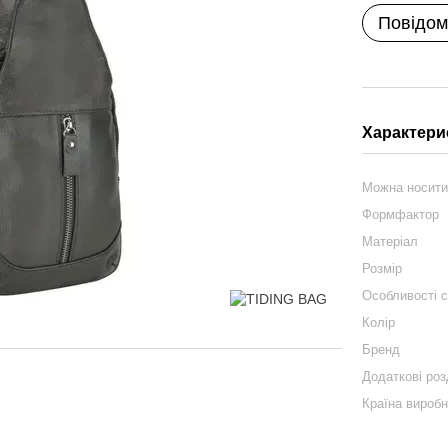
Повідом
Характери
Можна носит
Формфактор
Матеріал
Розмір
Особливості 
Колір
Бренд
Додаткові роз
Країна вироб