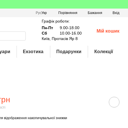
Порівняння
Рус
Укр
Бажання
Вхід
Графік роботи:
Пн-Пт
9.00-18.00
Мій кошик
Сб
10.00-16.00
Київ, Протасів Яр 8
уари
Екзотика
Подарунки
Колекції
грн
ості
ля відображення накопичувальної знижки