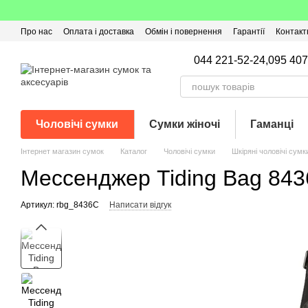
Перейти до основного контенту
Про нас
Оплата і доставка
Обмін і повернення
Гарантії
Контакт
Угода користувача
Відгуки про магазин
Оферта
Кешбек
044 221-52-24,
095 407
Чоловічі сумки
Сумки жіночі
Гаманці
Інтернет магазин сумок
Каталог
Чоловічі сумки
Шкіряні чоловічі сумк
Мессенджер Tiding Bag 84
Артикул: rbg_8436C
Написати відгук