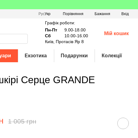
Порівняння
Рус
Укр
Бажання
Вхід
Графік роботи:
Пн-Пт
9.00-18.00
Мій кошик
Сб
10.00-16.00
Київ, Протасів Яр 8
уари
Екзотика
Подарунки
Колекції
 шкірі Серце GRANDE
н
1 005 грн