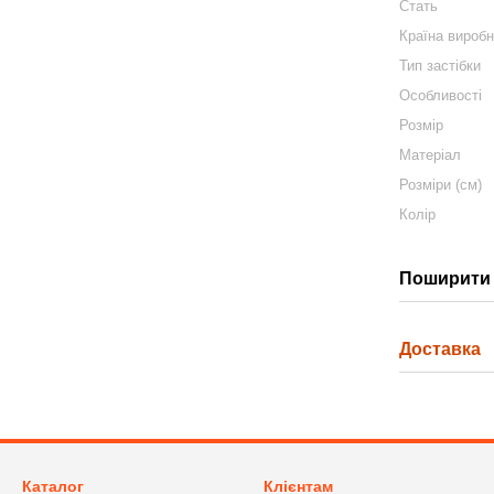
Стать
Країна вироб
Тип застібки
Особливості
Розмір
Матеріал
Розміри (см)
Колір
Поширити 
Доставка
Каталог
Клієнтам