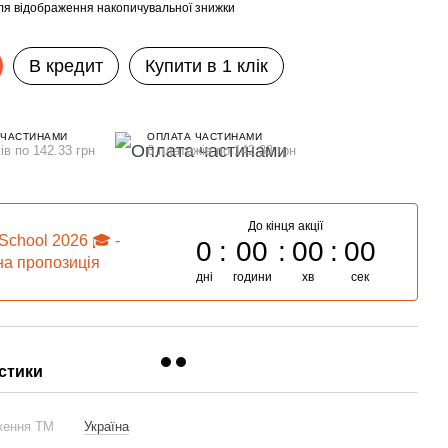
ля відображення накопичувальної знижки
В кредит
Купити в 1 клік
 ЧАСТИНАМИ
ОПЛАТА ЧАСТИНАМИ
ів по 142.33 грн
6 платежів по 142.33 грн
До кінця акції
School 2026 🎓 -
0
00
00
00
а пропозиція
дні
години
хв
сек
стики
ження ТМ
Україна