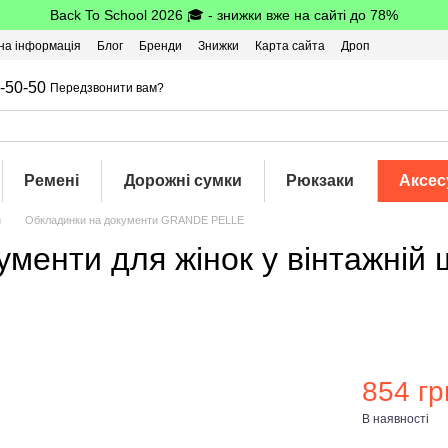
Back To School 2026 🎓 - знижки вже на сайті до 78%
на інформація
Блог
Бренди
Знижки
Карта сайта
Дроп
-50-50
Передзвонити вам?
Ремені
Дорожні сумки
Рюкзаки
Аксес
и
Обкладинки на документи GRANDE PELLE
ументи для жінок у вінтажній
854 гр
В наявності