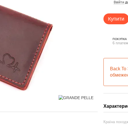
Ввійти
д
%
Купити
ПОКУПКА
6 платеж
Back To 
обмежен
Характери
Країна поход