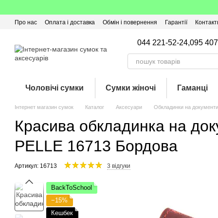
Перейти до основного контенту
Про нас
Оплата і доставка
Обмін і повернення
Гарантії
Контакт
Угода користувача
Відгуки про магазин
Оферта
Кешбек
044 221-52-24,
095 407
Чоловічі сумки
Сумки жіночі
Гаманці
Інтернет магазин сумок
Каталог
Аксесуари
Обкладинки на документ
Красива обкладинка на док
PELLE 16713 Бордова
Артикул: 16713
3 відгуки
BackToSchool
−15%
Кешбек