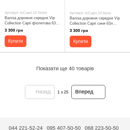
Артикул: vcCapri.24.Violet
Артикул: vcCapri.24.Navy
Валіза дорожня середня Vip
Валіза дорожня середня Vip
Collection Capri фіолетова 63л
Collection Capri синя 63л
поліпропілен (Capri 24 Violet)
поліпропілен (Capri 24 Navy)
3 300 грн
3 300 грн
vcCapri.24.Violet
vcCapri.24.Navy
Купити
Купити
Показати ще 40 товарів
Назад
Вперед
1
з 25
044 221-52-24
095 407-50-50
068 223-50-50