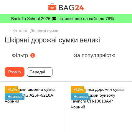
Back To School 2026 🎓 - знижки вже на сайті до 78%
Каталог
Дорожні сумки
Шкіряні дорожні сумки великі
Фільтр
За популярністю
1
Розмір
Середні
−17%
−13%
Новинка
Новинка