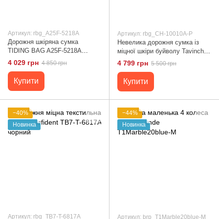
Артикул: rbg_A25F-5218A
Артикул: rbg_CH-10010A-P
Дорожня шкіряна сумка
Невелика дорожня сумка із
TIDING BAG A25F-5218A
міцної шкіри буйволу Tavinchi
Чорний
CH-10010A-P Чорний
4 029 грн
4 799 грн
4 850 грн
5 500 грн
Купити
Купити
−40%
−44%
Новинка
Новинка
Артикул: rbg_TB7-T-6817A
Артикул: brp_T1Marble20blue-M