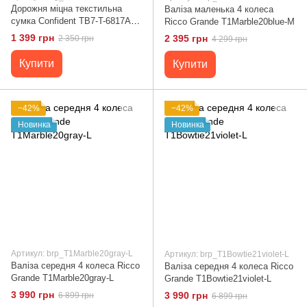
Дорожня міцна текстильна
Валіза маленька 4 колеса
сумка Confident TB7-T-6817A
Ricco Grande T1Marble20blue-M
чорний
1 399 грн
2 395 грн
2 350 грн
4 299 грн
Купити
Купити
−42%
−42%
Новинка
Новинка
Артикул: brp_T1Marble20gray-L
Артикул: brp_T1Bowtie21violet-L
Валіза середня 4 колеса Ricco
Валіза середня 4 колеса Ricco
Grande T1Marble20gray-L
Grande T1Bowtie21violet-L
3 990 грн
3 990 грн
6 899 грн
6 899 грн