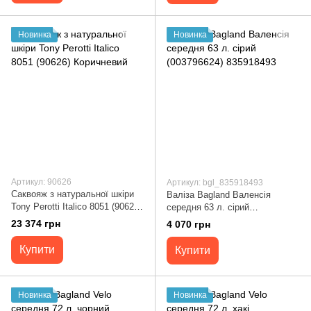
Новинка
Новинка
Артикул: 90626
Артикул: bgl_835918493
Саквояж з натуральної шкіри
Валіза Bagland Валенсія
Tony Perotti Italico 8051 (90626)
середня 63 л. сірий
Коричневий
(003796624) 835918493
23 374 грн
4 070 грн
Купити
Купити
Новинка
Новинка