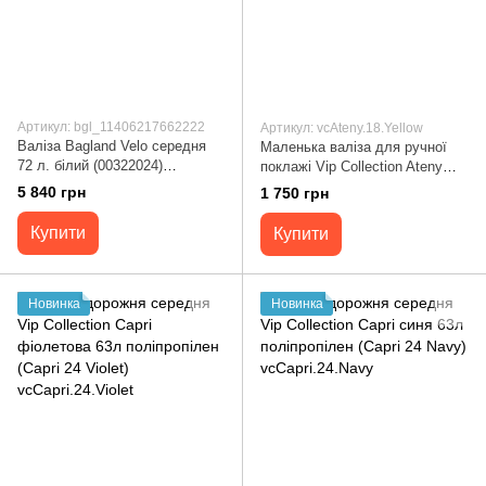
Артикул: bgl_11406217662222
Артикул: vcAteny.18.Yellow
Валіза Bagland Velo середня
Маленька валіза для ручної
72 л. білий (00322024)
поклажі Vip Collection Ateny
11406217662222
жовта 33л ABS пластик (Ateny
5 840 грн
1 750 грн
18 Yellow) vcAteny.18.Yellow
Купити
Купити
Новинка
Новинка