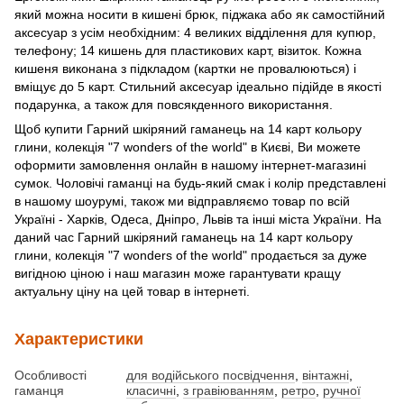
який можна носити в кишені брюк, піджака або як самостійний
аксесуар з усім необхідним: 4 великих відділення для купюр,
телефону; 14 кишень для пластикових карт, візиток. Кожна
кишеня виконана з підкладом (картки не провалюються) і
вміщує до 5 карт. Стильний аксесуар ідеально підійде в якості
подарунка, а також для повсякденного використання.
Щоб купити Гарний шкіряний гаманець на 14 карт кольору
глини, колекція "7 wonders of the world" в Києві, Ви можете
оформити замовлення онлайн в нашому інтернет-магазині
сумок. Чоловічі гаманці на будь-який смак і колір представлені
в нашому шоурумі, також ми відправляємо товар по всій
Україні - Харків, Одеса, Дніпро, Львів та інші міста України. На
даний час Гарний шкіряний гаманець на 14 карт кольору
глини, колекція "7 wonders of the world" продається за дуже
вигідною ціною і наш магазин може гарантувати кращу
актуальну ціну на цей товар в інтернеті.
Характеристики
Особливості
для водійського посвідчення
,
вінтажні
,
гаманця
класичні
,
з гравіюванням
,
ретро
,
ручної