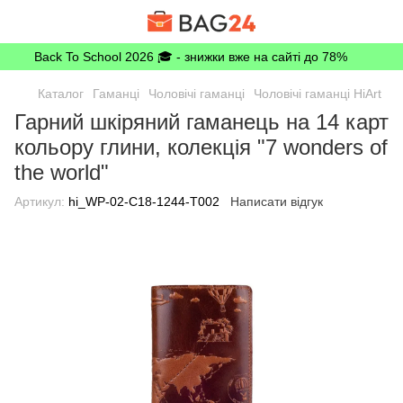
Back To School 2026 🎓 - знижки вже на сайті до 78%
Каталог
Гаманці
Чоловічі гаманці
Чоловічі гаманці HiArt
Гарний шкіряний гаманець на 14 карт
кольору глини, колекція "7 wonders of
the world"
Артикул:
hi_WP-02-C18-1244-T002
Написати відгук