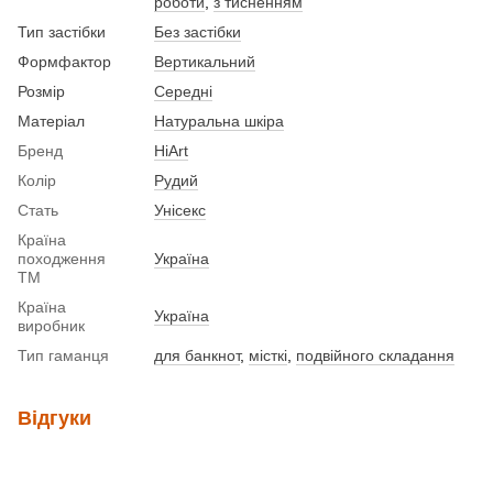
роботи
,
з тисненням
Тип застібки
Без застібки
Формфактор
Вертикальний
Розмір
Середні
Матеріал
Натуральна шкіра
Бренд
HiArt
Колір
Рудий
Стать
Унісекс
Країна
походження
Україна
ТМ
Країна
Україна
виробник
Тип гаманця
для банкнот
,
місткі
,
подвійного складання
Відгуки