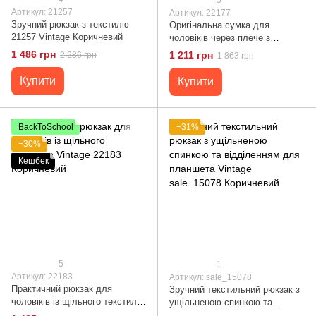
Артикул: 21257
Артикул: 22177
Зручний рюкзак з текстилю
Оригінальна сумка для
21257 Vintage Коричневий
чоловіків через плече з
ущільненою спинкою Vintagе
1 486 грн
1 211 грн
2 286 грн
1 863 грн
22177 Коричневий
Купити
Купити
BackToSchool
−31%
−30%
Кешбек
5
1
Артикул: 22183
Артикул: sale_15078
Практичний рюкзак для
Зручний текстильний рюкзак з
чоловіків із щільного текстилю
ущільненою спинкою та
Vintage 22183 Коричневий
відділенням для планшета