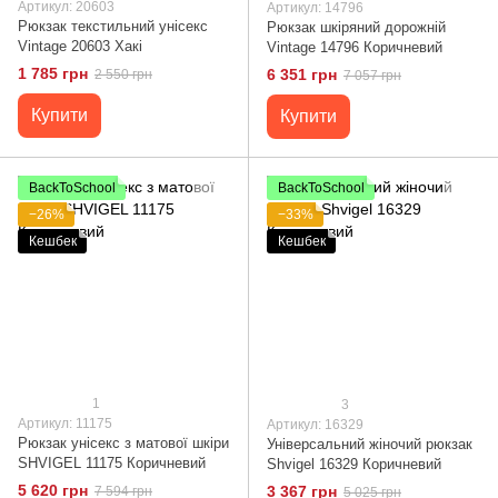
Артикул: 20603
Артикул: 14796
Рюкзак текстильний унісекс
Рюкзак шкіряний дорожній
Vintage 20603 Хакі
Vintage 14796 Коричневий
1 785 грн
6 351 грн
2 550 грн
7 057 грн
Купити
Купити
BackToSchool
BackToSchool
−26%
−33%
Кешбек
Кешбек
1
3
Артикул: 11175
Артикул: 16329
Рюкзак унісекс з матової шкіри
Універсальний жіночий рюкзак
SHVIGEL 11175 Коричневий
Shvigel 16329 Коричневий
5 620 грн
3 367 грн
7 594 грн
5 025 грн