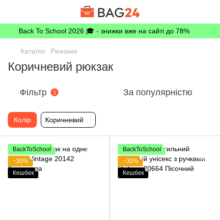
Back To School 2026 🎓 - знижки вже на сайті до 78%
Каталог
Рюкзаки
Коричневий рюкзак
Фільтр
За популярністю
1
Колір
Коричневий
BackToSchool
BackToSchool
−30%
−30%
Кешбек
Кешбек