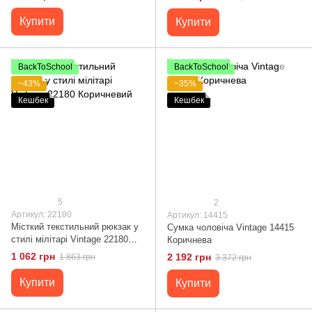
Купити
Купити
BackToSchool
BackToSchool
−43%
−35%
Кешбек
Кешбек
5
2
Артикул: 22180
Артикул: 14415
Місткий текстильний рюкзак у
Сумка чоловіча Vintage 14415
стилі мілітарі Vintagе 22180
Коричнева
Коричневий
1 062 грн
2 192 грн
1 863 грн
3 372 грн
Купити
Купити