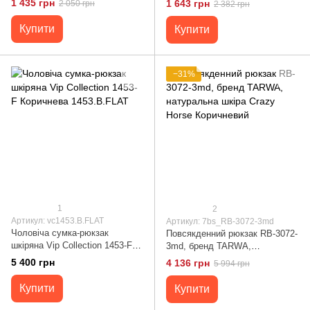
1 435 грн
1 643 грн
2 050 грн
2 382 грн
Vintage sale_15078 Коричневий
Купити
Купити
−31%
1
2
Артикул: vc1453.B.FLAT
Артикул: 7bs_RB-3072-3md
Чоловіча сумка-рюкзак
Повсякденний рюкзак RB-3072-
шкіряна Vip Collection 1453-F
3md, бренд TARWA,
Коричнева 1453.B.FLAT
натуральна шкіра Crazy Horse
5 400 грн
4 136 грн
5 994 грн
Коричневий
Купити
Купити