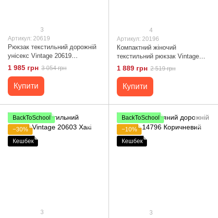
3
4
Артикул: 20619
Артикул: 20196
Рюкзак текстильний дорожній
Компактний жіночий
унісекс Vintage 20619
текстильний рюкзак Vintage
Коричневий
20196 Коричневий
1 985 грн
1 889 грн
3 054 грн
2 519 грн
Купити
Купити
BackToSchool
BackToSchool
−30%
−10%
Кешбек
Кешбек
3
3