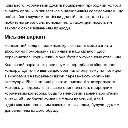
Крім цього, коричневий досить поширений природний колір, а
значить органічно зливається з навколишнім середовищем, що
робить його зручним не тільки для військових, але і для
любителів риболовлі, полювання, а також для людей, які
захоплюються вивченням природи.
Міський варіант
Непомітний колір в правильному виконанні може заграти
абсолютно по-новому - загляньте в наш каталог, щоб
переконатися: коричневий може бути по-сучасному стильним.
Класичний варіант шкіряних сумок передбачає збереження
кольору, що точно відповідає оригінальному, тому на полицях
з виробами з натуральної шкіри переважають коричневі
аксесуари. Якісні шкіряні рюкзаки, виконані з натурального
матеріалу, підкреслюють свою оригінальність природним
коричневим кольором, будь то глянсовий варіант або м'який
вінтажний - добротні сумки не тільки практичні, але і
відрізняються розкішним зовнішнім виглядом, будучи вдалим
доповненням вашого образу.