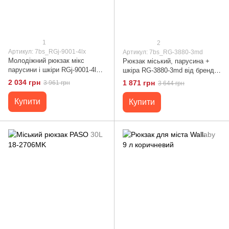
1
2
Артикул: 7bs_RGj-9001-4lx
Артикул: 7bs_RG-3880-3md
Молодіжний рюкзак мікс
Рюкзак міський, парусина +
парусини і шкіри RGj-9001-4lx
шкіра RG-3880-3md від бренду
TARWA
TARWA
2 034 грн
1 871 грн
3 961 грн
3 644 грн
Купити
Купити