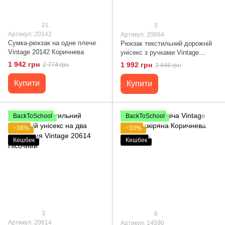
21
5
Артикул: 20142
Артикул: 20664
Сумка-рюкзак на одне плече
Рюкзак текстильний дорожній
Vintage 20142 Коричнева
унісекс з ручками Vintage
20664 Пісочний
1 942 грн
1 992 грн
2 774 грн
2 846 грн
Купити
Купити
BackToSchool
BackToSchool
−38%
−33%
Кешбек
Кешбек
3
6
Артикул: 20614
Артикул: 14590