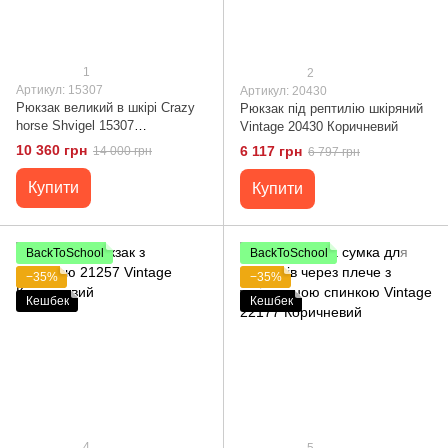
1
2
Артикул: 15307
Артикул: 20430
Рюкзак великий в шкірі Crazy
Рюкзак під рептилію шкіряний
horse Shvigel 15307
Vintage 20430 Коричневий
Коричневий
10 360 грн
6 117 грн
14 000 грн
6 797 грн
Купити
Купити
BackToSchool
BackToSchool
−35%
−35%
Кешбек
Кешбек
4
5