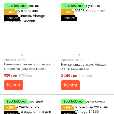
BackToSchool
BackToSchool
−48%
−30%
Кешбек
Кешбек
5
3
Артикул: 22150
Артикул: 20626
Невеликий рюкзак з поліестру
Рюкзак smart унісекс Vintage
з великою кількістю кишень
20626 Коричневий
Vintage 22150 Коричневий
920 грн
2 190 грн
1 770 грн
3 129 грн
Купити
Купити
BackToSchool
BackToSchool
−35%
−40%
Кешбек
Кешбек