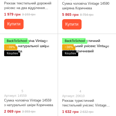
Рюкзак текстильний дорожній
Сумка чоловіча Vintage 14590
унісекс на два відділення
шкіряна Коричнева
Vintage 20614 Пісочний
1 979 грн
5 865 грн
3 193 грн
8 754 грн
Купити
Купити
BackToSchool
BackToSchool
−39%
−38%
Кешбек
Кешбек
5
4
Артикул: 14559
Артикул: 20610
Сумка чоловіча Vintage 14559
Рюкзак туристичний
з натуральної шкіри Коричнева
текстильний унісекс Vintage
20610 Коричневий
2 069 грн
1 632 грн
3 393 грн
2 632 грн