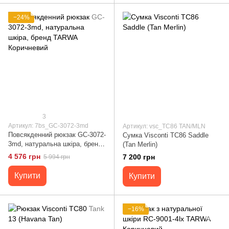
−24%
3
Артикул: 7bs_GC-3072-3md
Артикул: vsc_TC86 TAN/MLN
Повсякденний рюкзак GC-3072-
Сумка Visconti TC86 Saddle
3md, натуральна шкіра, бренд
(Tan Merlin)
TARWA Коричневий
4 576 грн
7 200 грн
5 994 грн
Купити
Купити
−16%