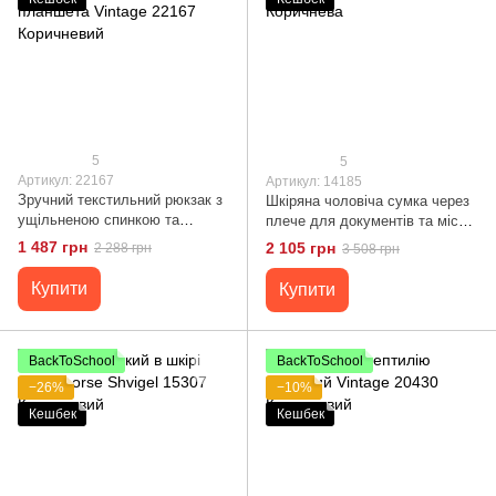
5
5
Артикул: 22167
Артикул: 14185
Зручний текстильний рюкзак з
Шкіряна чоловіча сумка через
ущільненою спинкою та
плече для документів та міста
відділенням для планшета
Vintage 14185 Коричнева
1 487 грн
2 105 грн
2 288 грн
3 508 грн
Vintage 22167 Коричневий
Купити
Купити
BackToSchool
BackToSchool
−26%
−10%
Кешбек
Кешбек