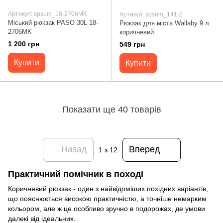
Артикул: spsum_18-2706MK
Артикул: spsum_141-2
Міський рюкзак PASO 30L 18-
Рюкзак для міста Wallaby 9 л
2706MK
коричневий
1 200 грн
549 грн
Купити
Купити
Показати ще 40 товарів
Назад
Вперед
1
з 12
Практичний помічник в поході
Коричневий рюкзак - один з найвідоміших похідних варіантів,
що пояснюється високою практичністю, а точніше немарким
кольором, але ж це особливо зручно в подорожах, де умови
далекі від ідеальних.