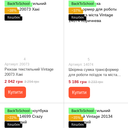
BackToSchool
BackToSchool
−38%
−37%
Кешбек
Кешбек
4
5
Артикул: 20073
Артикул: 14074
Рюкзак текстильний Vintage
Шкіряна сумка трансформер
20073 Хакі
для роботи поїздок та міста
Vintage 14074 Коричнева
2 042 грн
5 186 грн
3 294 грн
8 233 грн
Купити
Купити
BackToSchool
BackToSchool
−22%
−35%
Кешбек
Кешбек