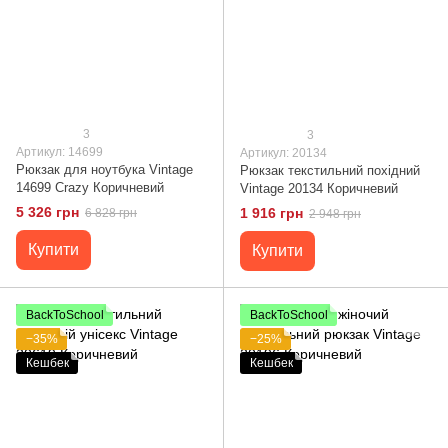
3
3
Артикул: 14699
Артикул: 20134
Рюкзак для ноутбука Vintage
Рюкзак текстильний похідний
14699 Crazy Коричневий
Vintage 20134 Коричневий
5 326 грн
1 916 грн
6 828 грн
2 948 грн
Купити
Купити
BackToSchool
BackToSchool
−35%
−25%
Кешбек
Кешбек