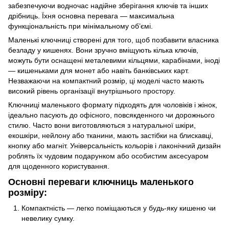
забезпечуючи водночас надійне зберігання ключів та інших
дрібниць. Їхня основна перевага — максимальна
функціональність при мінімальному об’ємі.
Маленькі ключниці створені для того, щоб позбавити власника
безладу у кишенях. Вони зручно вміщують кілька ключів,
можуть бути оснащені металевими кільцями, карабінами, іноді
— кишеньками для монет або навіть банківських карт.
Незважаючи на компактний розмір, ці моделі часто мають
високий рівень організації внутрішнього простору.
Ключниці маленького формату підходять для чоловіків і жінок,
ідеально пасують до офісного, повсякденного чи дорожнього
стилю. Часто вони виготовляються з натуральної шкіри,
екошкіри, нейлону або тканини, мають застібки на блискавці,
кнопку або магніт. Універсальність кольорів і лаконічний дизайн
роблять їх чудовим подарунком або особистим аксесуаром
для щоденного користування.
Основні переваги ключниць маленького
розміру:
Компактність — легко поміщаються у будь-яку кишеню чи
невелику сумку.