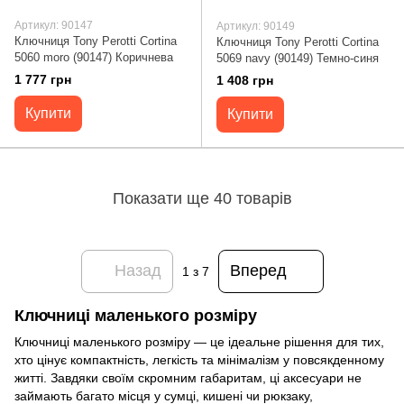
Артикул: 90147
Артикул: 90149
Ключниця Tony Perotti Cortina
Ключниця Tony Perotti Cortina
5060 moro (90147) Коричнева
5069 navy (90149) Темно-синя
1 777 грн
1 408 грн
Купити
Купити
Показати ще 40 товарів
Назад
Вперед
1
з 7
Ключниці маленького розміру
Ключниці маленького розміру — це ідеальне рішення для тих,
хто цінує компактність, легкість та мінімалізм у повсякденному
житті. Завдяки своїм скромним габаритам, ці аксесуари не
займають багато місця у сумці, кишені чи рюкзаку,