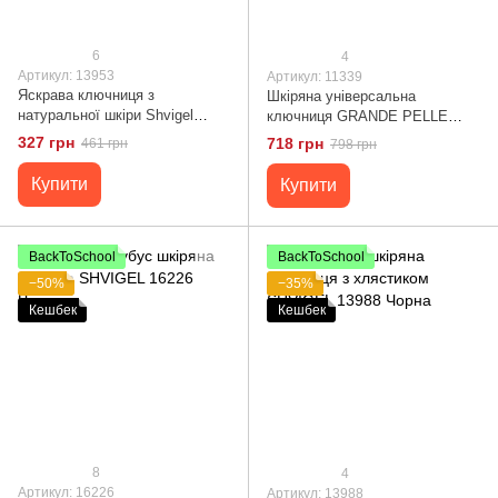
6
4
Артикул: 13953
Артикул: 11339
Яскрава ключниця з
Шкіряна універсальна
натуральної шкіри Shvigel
ключниця GRANDE PELLE
13953
11339 Коричневий
327 грн
718 грн
461 грн
798 грн
Купити
Купити
BackToSchool
BackToSchool
−50%
−35%
Кешбек
Кешбек
8
4
Артикул: 16226
Артикул: 13988