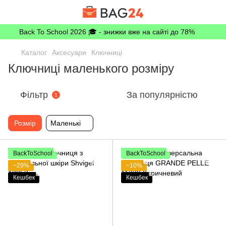
Back To School 2026 🎓 - знижки вже на сайті до 78%
Каталог
Аксесуари
Ключниці
Ключниці маленького розміру
Фільтр
За популярністю
1
Розмір
Маленькі
BackToSchool
BackToSchool
−29%
−10%
Кешбек
Кешбек