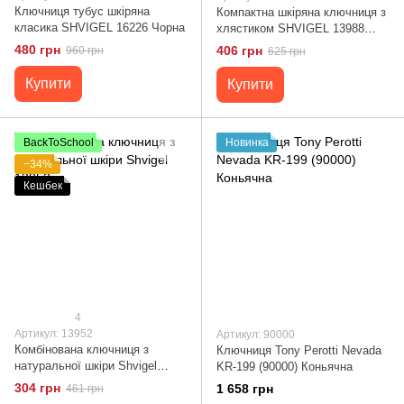
Ключниця тубус шкіряна
Компактна шкіряна ключниця з
класика SHVIGEL 16226 Чорна
хлястиком SHVIGEL 13988
Чорна
480 грн
406 грн
960 грн
625 грн
Купити
Купити
BackToSchool
Новинка
−34%
Кешбек
4
Артикул: 13952
Артикул: 90000
Комбінована ключниця з
Ключниця Tony Perotti Nevada
натуральної шкіри Shvigel
KR-199 (90000) Коньячна
13952
304 грн
1 658 грн
461 грн