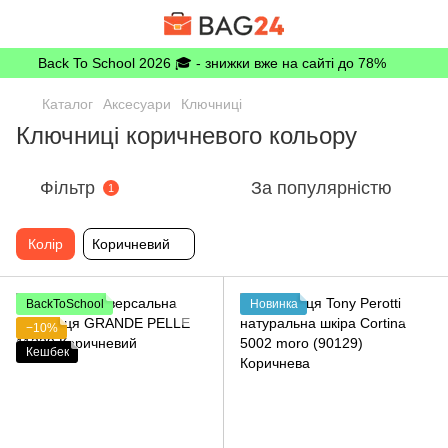
Back To School 2026 🎓 - знижки вже на сайті до 78%
Каталог
Аксесуари
Ключниці
Ключниці коричневого кольору
Фільтр
За популярністю
1
Колір
Коричневий
BackToSchool
Новинка
−10%
Кешбек