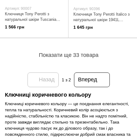
Артикул: 90007
Артикул: 90396
Ключниця Tony Perotti з
Ключниця Tony Perotti Italico з
натуральної шкіри Tuscania
натуральної шкіри 1941L
359 moro (90007) Коричнева
(90396) Коричнева
1 566 грн
1 645 грн
Показати ще 33 товара
Назад
Вперед
1
з 2
Ключниці коричневого кольору
Ключниці коричневого кольору — це поєднання елегантності,
тепла та натуральності. Коричневий колір асоціюється з
надійністю, стабільністю та класикою. Він не надто помітний,
проте завжди виглядає стильно та презентабельно. Така
ключниця чудово пасує як до ділового образу, так і до
повсякденного стилю, підкреслюючи добрий смак власника та