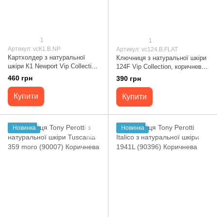
1
1
Артикул: vcК1.B.NP
Артикул: vc124.B.FLAT
Картхолдер з натуральної
Ключниця з натуральної шкіри
шкіри К1 Newport Vip Collection,
124F Vip Collection, коричнева
коричневий К1.B.NP
124.B.FLAT
460 грн
390 грн
Купити
Купити
Новинка
Новинка