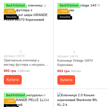
BackToSchool
BackToSchool
−15%
−33%
Кешбек
Кешбек
3
3
Артикул: 22570
Артикул: 14474
Оригінальна ключниця у
Ключниця Vintage 14474
вигляді футляра з натуральної
Коричнева
шкіри GRANDE PELLE 22570
893 грн
603 грн
1 050 грн
900 грн
Коричневий
Купити
Купити
BackToSchool
−15%
Кешбек