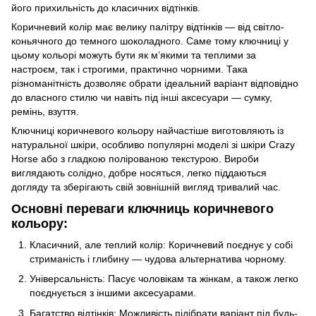
його прихильність до класичних відтінків.
Коричневий колір має велику палітру відтінків — від світло-
коньячного до темного шоколадного. Саме тому ключниці у
цьому кольорі можуть бути як м’якими та теплими за
настроєм, так і строгими, практично чорними. Така
різноманітність дозволяє обрати ідеальний варіант відповідно
до власного стилю чи навіть під інші аксесуари — сумку,
ремінь, взуття.
Ключниці коричневого кольору найчастіше виготовляють із
натуральної шкіри, особливо популярні моделі зі шкіри Crazy
Horse або з гладкою полірованою текстурою. Вироби
виглядають солідно, добре носяться, легко піддаються
догляду та зберігають свій зовнішній вигляд тривалий час.
Основні переваги ключниць коричневого
кольору:
Класичний, але теплий колір: Коричневий поєднує у собі
стриманість і глибину — чудова альтернатива чорному.
Універсальність: Пасує чоловікам та жінкам, а також легко
поєднується з іншими аксесуарами.
Багатство відтінків: Можливість підібрати варіант під будь-