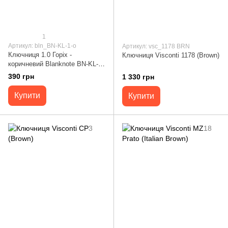
1
Артикул: bln_BN-KL-1-o
Артикул: vsc_1178 BRN
Ключниця 1.0 Горіх -
Ключниця Visconti 1178 (Brown)
коричневий Blanknote BN-KL-1-
o
390 грн
1 330 грн
Купити
Купити