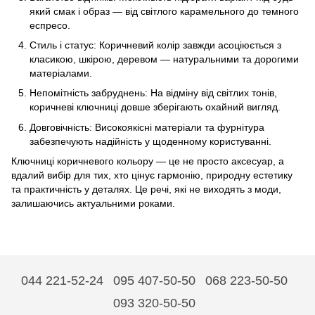
який смак і образ — від світлого карамельного до темного
еспресо.
Стиль і статус: Коричневий колір завжди асоціюється з
класикою, шкірою, деревом — натуральними та дорогими
матеріалами.
Непомітність забруднень: На відміну від світлих тонів,
коричневі ключниці довше зберігають охайний вигляд.
Довговічність: Високоякісні матеріали та фурнітура
забезпечують надійність у щоденному користуванні.
Ключниці коричневого кольору — це не просто аксесуар, а
вдалий вибір для тих, хто цінує гармонію, природну естетику
та практичність у деталях. Це речі, які не виходять з моди,
залишаючись актуальними роками.
044 221-52-24
095 407-50-50
068 223-50-50
093 320-50-50