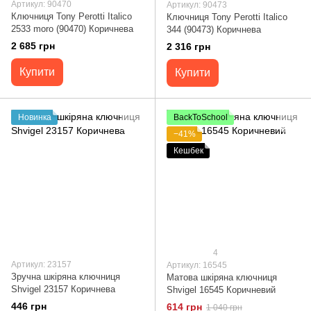
Артикул: 90470
Артикул: 90473
Ключниця Tony Perotti Italico
Ключниця Tony Perotti Italico
2533 moro (90470) Коричнева
344 (90473) Коричнева
2 685 грн
2 316 грн
Купити
Купити
Новинка
BackToSchool
−41%
Кешбек
4
Артикул: 23157
Артикул: 16545
Зручна шкіряна ключниця
Матова шкіряна ключниця
Shvigel 23157 Коричнева
Shvigel 16545 Коричневий
446 грн
614 грн
1 040 грн