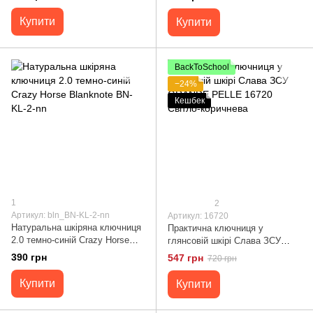
Купити
Купити
BackToSchool
−24%
Кешбек
1
2
Артикул: bln_BN-KL-2-nn
Артикул: 16720
Натуральна шкіряна ключниця
Практична ключниця у
2.0 темно-синій Crazy Horse
глянсовій шкірі Слава ЗСУ
Blanknote BN-KL-2-nn
GRANDE PELLE 16720 Світло-
390 грн
547 грн
720 грн
коричнева
Купити
Купити