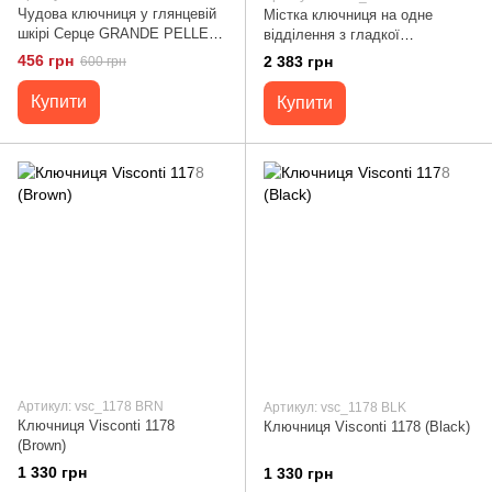
Чудова ключниця у глянцевій
Містка ключниця на одне
шкірі Серце GRANDE PELLE
відділення з гладкої
16721 Світло-коричнева
натуральної шкіри Tony Perotti
456 грн
2 383 грн
600 грн
20851_1 (2686 nero) Чорний
Купити
Купити
Артикул: vsc_1178 BRN
Артикул: vsc_1178 BLK
Ключниця Visconti 1178
Ключниця Visconti 1178 (Black)
(Brown)
1 330 грн
1 330 грн