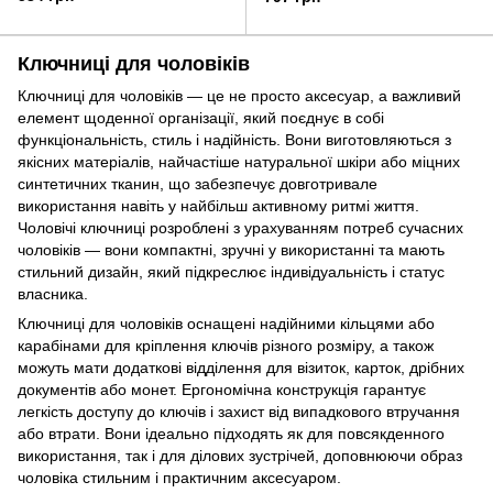
Коричневий
Ключниці для чоловіків
Ключниці для чоловіків — це не просто аксесуар, а важливий
елемент щоденної організації, який поєднує в собі
функціональність, стиль і надійність. Вони виготовляються з
якісних матеріалів, найчастіше натуральної шкіри або міцних
синтетичних тканин, що забезпечує довготривале
використання навіть у найбільш активному ритмі життя.
Чоловічі ключниці розроблені з урахуванням потреб сучасних
чоловіків — вони компактні, зручні у використанні та мають
стильний дизайн, який підкреслює індивідуальність і статус
власника.
Ключниці для чоловіків оснащені надійними кільцями або
карабінами для кріплення ключів різного розміру, а також
можуть мати додаткові відділення для візиток, карток, дрібних
документів або монет. Ергономічна конструкція гарантує
легкість доступу до ключів і захист від випадкового втручання
або втрати. Вони ідеально підходять як для повсякденного
використання, так і для ділових зустрічей, доповнюючи образ
чоловіка стильним і практичним аксесуаром.