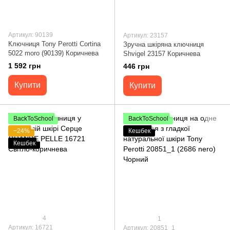
Артикул: 90139
Артикул: 23157
Ключниця Tony Perotti Cortina
Зручна шкіряна ключниця
5022 moro (90139) Коричнева
Shvigel 23157 Коричнева
1 592 грн
446 грн
Купити
Купити
BackToSchool
BackToSchool
−24%
Кешбек
Кешбек
4
1
Артикул: 16721
Артикул: 20851_1