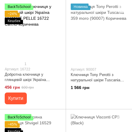
BackToSchool
Новинка
−24%
Кешбек
1
Артикул: 16722
Артикул: 90007
Добротна ключниця у
Ключниця Tony Perotti з
глянцевій шкірі Україна
натуральної шкіри Tuscania
GRANDE PELLE 16722 Світло-
359 moro (90007) Коричнева
456 грн
1 566 грн
600 грн
коричнева
Купити
BackToSchool
−45%
Кешбек