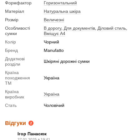
Формфактор
Горизонтальний
Матеріал
Натуральна шкіра
Розмір
Величезні
Особливості
В дорогу
,
Для документів
,
Діловий стиль
,
сумки
Вміщує А4
Колір
Чорний
Бренд
Manufatto
Додаткові
Шкіряні дорожні сумки
розділи
Країна
походження
Україна
ТМ
Країна
Україна
виробник
Стать
Чоловічий
Відгуки
2
Ігор Панасюк
27.01.2025 в 19:41