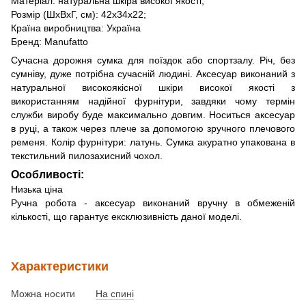
Матеріал: натуральна шкіра високої якості;
Розмір (ШхВхГ, см): 42х34х22;
Країна виробництва: Україна
Бренд: Manufatto
Сучасна дорожня сумка для поїздок або спортзалу. Річ, без
сумніву, дуже потрібна сучасній людині. Аксесуар виконаний з
натуральної високоякісної шкіри високої якості з
використанням надійної фурнітури, завдяки чому термін
служби виробу буде максимально довгим. Носиться аксесуар
в руці, а також через плече за допомогою зручного плечового
ременя. Колір фурнітури: латунь. Сумка акуратно упакована в
текстильний пилозахисний чохол.
Особливості:
Низька ціна
Ручна робота - аксесуар виконаний вручну в обмеженій
кількості, що гарантує ексклюзивність даної моделі.
Характеристики
Можна носити
На спині