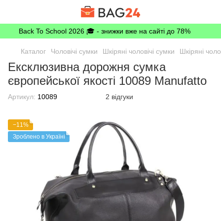
Back To School 2026 🎓 - знижки вже на сайті до 78%
Каталог
Чоловічі сумки
Шкіряні чоловічі сумки
Шкіряні чоло
Ексклюзивна дорожня сумка
європейської якості 10089 Manufatto
Артикул:
10089
2 відгуки
−11%
Зроблено в Україні