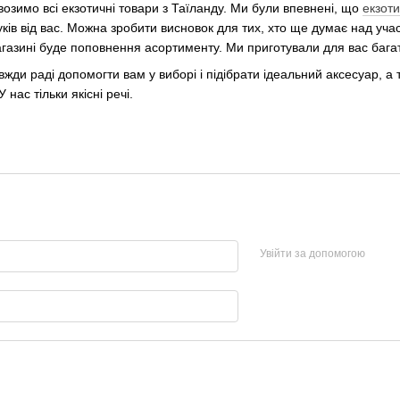
возимо всі екзотичні товари з Таїланду. Ми були впевнені, що
екзоти
ків від вас. Можна зробити висновок для тих, хто ще думає над уча
агазині буде поповнення асортименту. Ми приготували для вас бага
ди раді допомогти вам у виборі і підібрати ідеальний аксесуар, а 
нас тільки якісні речі.
Увійти за допомогою