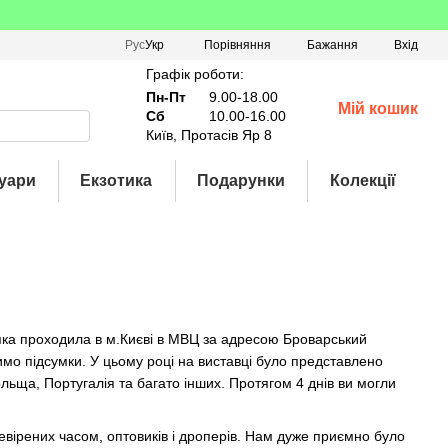
Порівняння
Рус
Укр
Бажання
Вхід
Графік роботи:
Пн-Пт
9.00-18.00
Мій кошик
Сб
10.00-16.00
Київ, Протасів Яр 8
уари
Екзотика
Подарунки
Колекції
 яка проходила в м.Києві в МВЦ за адресою Броварський
димо підсумки. У цьому році на виставці було представлено
Польща, Португалія та багато інших. Протягом 4 днів ви могли
евірених часом, оптовиків і дроперів. Нам дуже приємно було