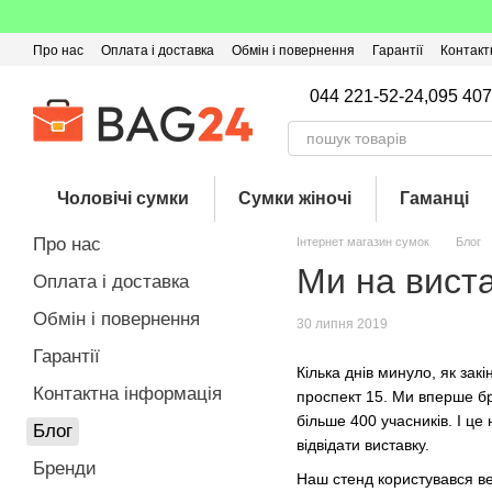
Перейти до основного контенту
Про нас
Оплата і доставка
Обмін і повернення
Гарантії
Контакт
Угода користувача
Відгуки про магазин
Оферта
Кешбек
044 221-52-24,
095 407
Чоловічі сумки
Сумки жіночі
Гаманці
Про нас
Інтернет магазин сумок
Блог
Ми на виста
Оплата і доставка
Обмін і повернення
30 липня 2019
Гарантії
Кілька днів минуло, як за
Контактна інформація
проспект 15. Ми вперше бра
більше 400 учасників. І це
Блог
відвідати виставку.
Бренди
Наш стенд користувався ве