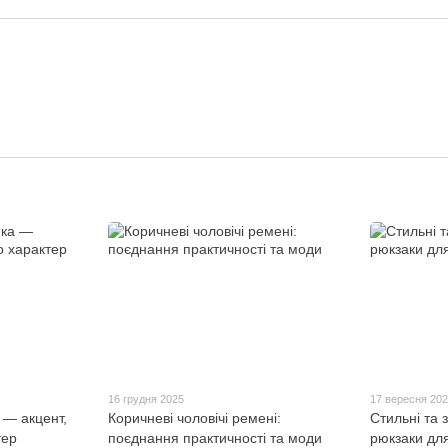
16 грудня 2025
17 вересня 20
 — акцент,
Коричневі чоловічі ремені:
Стильні та з
тер
поєднання практичності та моди
рюкзаки для