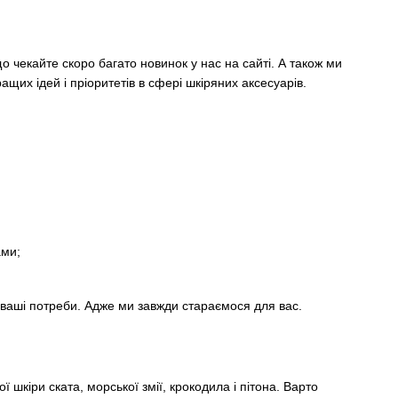
 чекайте скоро багато новинок у нас на сайті. А також ми
щих ідей і пріоритетів в сфері шкіряних аксесуарів.
ами;
о ваші потреби. Адже ми завжди стараємося для вас.
ї шкіри ската, морської змії, крокодила і пітона. Варто