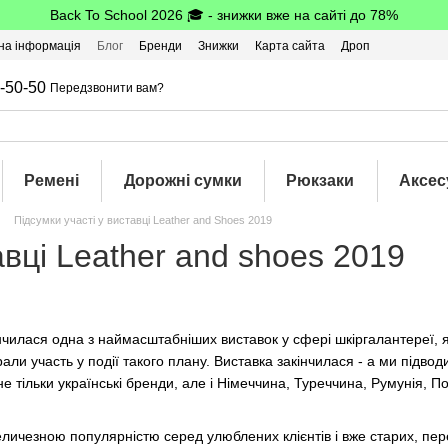
Back To School 2026 🎓 - знижки вже на сайті до 78%
на інформація
Блог
Бренди
Знижки
Карта сайта
Дроп
-50-50
Передзвонити вам?
Ремені
Дорожні сумки
Рюкзаки
Аксес
Підсумки участі у виставці Leather and Shoes 2019
вці Leather and shoes 2019
кінчилася одна з наймасштабніших виставок у сфері шкіргалантереї,
ли участь у події такого плану. Виставка закінчилася - а ми підво
 не тільки українські бренди, але і Німеччина, Туреччина, Румунія, 
личезною популярністю серед улюблених клієнтів і вже старих, пер