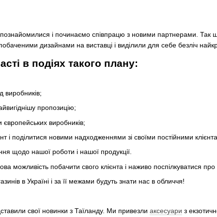
 познайомилися і починаємо співпрацю з новими партнерами. Так що
обаченими дизайнами на виставці і виділили для себе безліч найкра
асті в подіях такого плану:
д виробників;
айвигіднішу пропозицію;
 європейських виробників;
нт і поділитися новими надходженнями зі своїми постійними клієнт
ння щодо нашої роботи і нашої продукції.
дова можливість побачити свого клієнта і наживо поспілкуватися пр
зинів в Україні і за її межами будуть знати нас в обличчя!
ставили свої новинки з Таїланду. Ми привезли
аксесуари
з екзотично