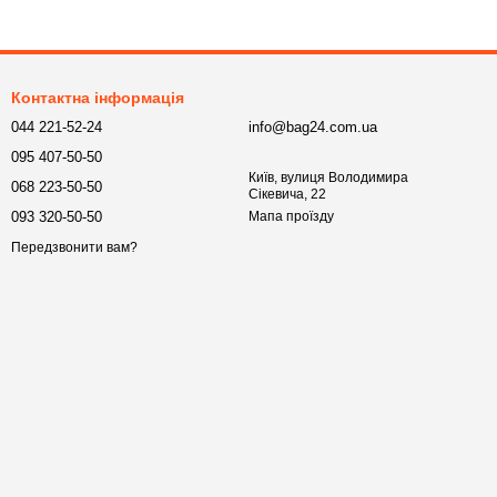
Контактна інформація
044 221-52-24
info@bag24.com.ua
095 407-50-50
Київ, вулиця Володимира
068 223-50-50
Сікевича, 22
093 320-50-50
Мапа проїзду
Передзвонити вам?