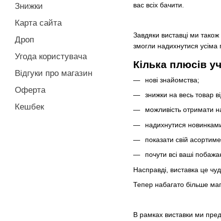
вас всіх бачити.
Знижки
Карта сайта
Завдяки виставці ми також
Дроп
змогли надихнутися усіма п
Угода користувача
Кілька плюсів уч
Відгуки про магазин
нові знайомства;
Оферта
знижки на весь товар ві
Кешбек
можливість отримати н
надихнутися новинками
показати свій асортиме
почути всі ваші побажа
Насправді, виставка це чу
Тепер набагато більше мага
В рамках виставки ми пред