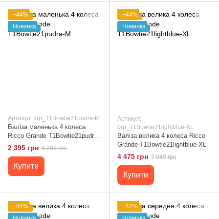
−44%
−44%
Новинка
Новинка
Артикул: brp_T1Bowtie21pudra-M
Артикул:
Валіза маленька 4 колеса
brp_T1Bowtie21lightblue-XL
Ricco Grande T1Bowtie21pudra-
Валіза велика 4 колеса Ricco
M
Grande T1Bowtie21lightblue-XL
2 395 грн
4 299 грн
4 475 грн
7 949 грн
Купити
Купити
−44%
−42%
Новинка
Новинка