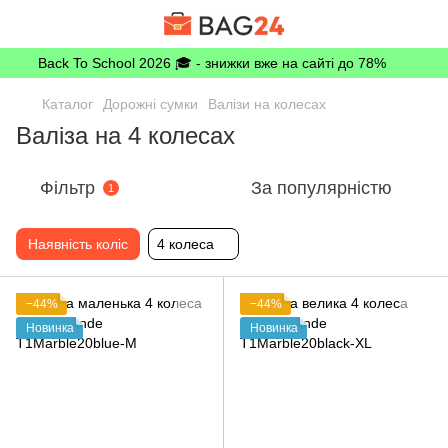
Back To School 2026 🎓 - знижки вже на сайті до 78%
Каталог
Дорожні сумки
Валізи на колесах
Валіза на 4 колесах
Фільтр
За популярністю
1
Наявність коліс
4 колеса
−44%
−44%
Новинка
Новинка