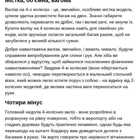
Містка, об'ємна, вагома
Валіза на 4-х колесах - це, звичайно, особливо містка модель,
цілком здатна розмістити багаж на двох. Значні габарити
дозволяють перевозити як дрібні, так і великі речі, не мнучи їх.
Купити валізу на 4 колесах можна навіть для сімейних уїк-
ендів, коли зручніше скласти загальний багаж разом, щоб не
загубитися у великій кількості сумок.
Добре навантажена валіза, звичайно, і важить чимало, будучи
справжнім випробуванням для спини і рук. Але хіба ви
збиралися у відпустку, щоб займатися посиленими фізичними
навантаженнями? Завдяки 4-м колесам (вони обертаються
навколо осі), чемодан перетворюється в маленький стильний
візок, який можна легко котити поруч з собою - на відміну від 2-
колісних моделей, де велика частина ваги переноситься на
руки.
Чотири мінус
Головний недолік 4-колісних валіз - вони розроблені в
розрахунку на рівну поверхню, тобто в аеропорту або на
гладких доріжках будуть практично незамінні, однак будь-яка
перешкода на кшталт бордюру вам доведеться долати з
багажем в руках. Чи варто говорити про нерівності вітчизняних