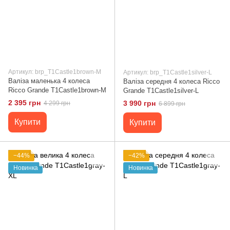
Артикул: brp_T1Castle1brown-M
Артикул: brp_T1Castle1silver-L
Валіза маленька 4 колеса
Валіза середня 4 колеса Ricco
Ricco Grande T1Castle1brown-M
Grande T1Castle1silver-L
2 395 грн
3 990 грн
4 299 грн
6 899 грн
Купити
Купити
−44%
−42%
Новинка
Новинка