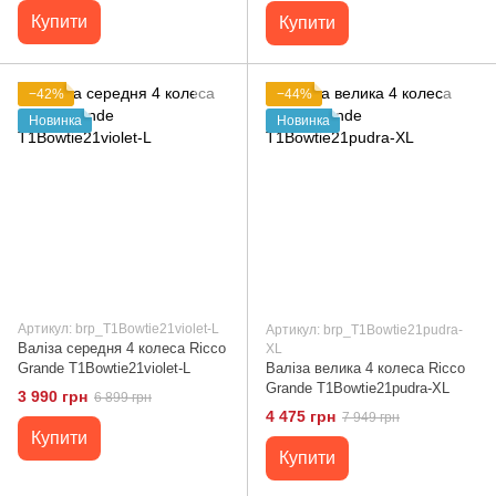
Купити
Купити
−42%
−44%
Новинка
Новинка
Артикул: brp_T1Bowtie21violet-L
Артикул: brp_T1Bowtie21pudra-
Валіза середня 4 колеса Ricco
XL
Grande T1Bowtie21violet-L
Валіза велика 4 колеса Ricco
Grande T1Bowtie21pudra-XL
3 990 грн
6 899 грн
4 475 грн
7 949 грн
Купити
Купити