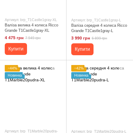
Артикул: brp_T1Castle1gray-XL
Артикул: brp_T1Castle1gray-L
Валіза велика 4 колеса Ricco
Валіза середня 4 колеса Ricco
Grande T1Castle1gray-XL
Grande T1Castle1gray-L
4 475 грн
3 990 грн
7 949 грн
6 899 грн
Купити
Купити
−44%
−42%
Новинка
Новинка
Артикул: brp_T1Marble20pudra-
Артикул: brp_T1Marble20pudra-L