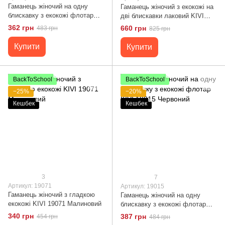
Гаманець жіночий на одну
Гаманець жіночий з екокожі на
блискавку з екокожі флотар
дві блискавки лаковий KIVI
KIVI 19014 Чорний
Хамелеон 19026 Чорний
362 грн
660 грн
483 грн
825 грн
Купити
Купити
BackToSchool
BackToSchool
−25%
−20%
Кешбек
Кешбек
3
7
Артикул: 19071
Артикул: 19015
Гаманець жіночий з гладкою
Гаманець жіночий на одну
екокожі KIVI 19071 Малиновий
блискавку з екокожі флотар
KIVI 19015 Червоний
340 грн
387 грн
454 грн
484 грн