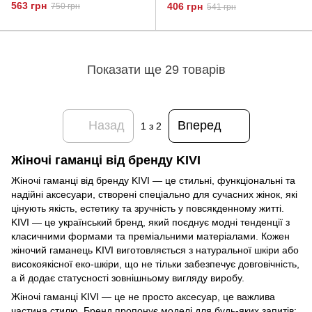
KIVI 19033 Сірий
563 грн
406 грн
750 грн
541 грн
Показати ще 29 товарів
Назад
Вперед
1
з 2
Жіночі гаманці від бренду KIVI
Жіночі гаманці від бренду KIVI — це стильні, функціональні та
надійні аксесуари, створені спеціально для сучасних жінок, які
цінують якість, естетику та зручність у повсякденному житті.
KIVI — це український бренд, який поєднує модні тенденції з
класичними формами та преміальними матеріалами. Кожен
жіночий гаманець KIVI виготовляється з натуральної шкіри або
високоякісної еко-шкіри, що не тільки забезпечує довговічність,
а й додає статусності зовнішньому вигляду виробу.
Жіночі гаманці KIVI — це не просто аксесуар, це важлива
частина стилю. Бренд пропонує моделі для будь-яких запитів: