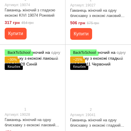
Артикул: 19074
Артикул: 19027
Гаманець жіночий з гладкою
Гаманець жіночий на одну
екокожі KIVI 19074 Рожевий
блискавку з екокожі лаковий
хамелеон KIVI 19027 Зелений
317 грн
506 грн
454 грн
675 грн
Купити
Купити
BackToSchool
BackToSchool
−30%
−25%
Кешбек
Кешбек
1
2
Артикул: 19028
Артикул: 19041
Гаманець жіночий на одну
Гаманець жіночий на одну
блискавку з екокожі лаковий
блискавку з екокожі гладкий
KIVI 19028 Синій
KIVI 19041 Червоний