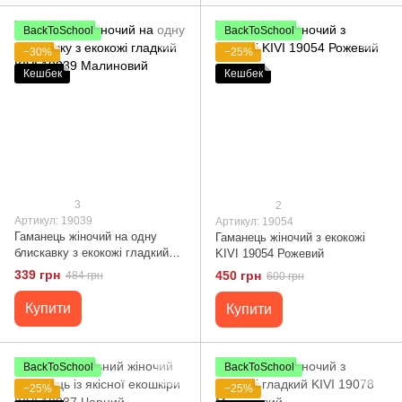
BackToSchool
BackToSchool
−30%
−25%
Кешбек
Кешбек
3
2
Артикул: 19039
Артикул: 19054
Гаманець жіночий на одну
Гаманець жіночий з екокожі
блискавку з екокожі гладкий
KIVI 19054 Рожевий
KIVI 19039 Малиновий
339 грн
450 грн
484 грн
600 грн
Купити
Купити
BackToSchool
BackToSchool
−25%
−25%