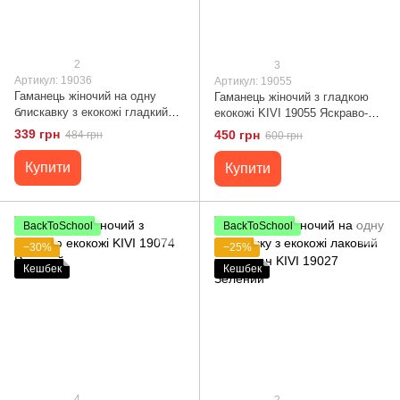
2
3
Артикул: 19036
Артикул: 19055
Гаманець жіночий на одну
Гаманець жіночий з гладкою
блискавку з екокожі гладкий
екокожі KIVI 19055 Яскраво-
KIVI 19036 Синій
червоний
339 грн
450 грн
484 грн
600 грн
Купити
Купити
BackToSchool
BackToSchool
−30%
−25%
Кешбек
Кешбек
4
2