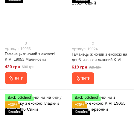
3
2
Артикул: 19053
Артикул: 19024
Гаманець жіночий з екокожі
Гаманець жіночий з екокожі на
KIVI 19053 Малиновий
дві блискавки лаковий KIVI
Хамелеон 19024 Сірий
420 грн
619 грн
600 грн
825 грн
Купити
Купити
BackToSchool
BackToSchool
−30%
−25%
Кешбек
Кешбек