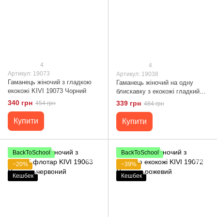
4
4
Артикул: 19073
Артикул: 19038
Гаманець жіночий з гладкою
Гаманець жіночий на одну
екокожі KIVI 19073 Чорний
блискавку з екокожі гладкий
KIVI 19038 Коричневий
340 грн
339 грн
454 грн
484 грн
Купити
Купити
BackToSchool
BackToSchool
−20%
−39%
Кешбек
Кешбек