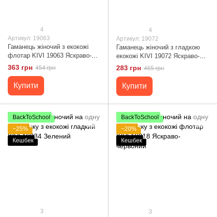
4
4
Артикул: 19063
Артикул: 19072
Гаманець жіночий з екокожі
Гаманець жіночий з гладкою
флотар KIVI 19063 Яскраво-
екокожі KIVI 19072 Яскраво-
червоний
рожевий
363 грн
283 грн
454 грн
465 грн
Купити
Купити
BackToSchool
BackToSchool
−25%
−20%
Кешбек
Кешбек
3
3