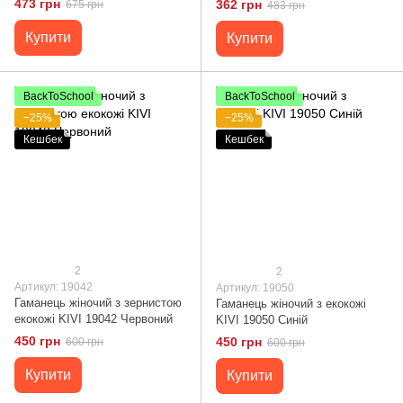
473 грн
362 грн
675 грн
483 грн
Купити
Купити
BackToSchool
BackToSchool
−25%
−25%
Кешбек
Кешбек
2
2
Артикул: 19042
Артикул: 19050
Гаманець жіночий з зернистою
Гаманець жіночий з екокожі
екокожі KIVI 19042 Червоний
KIVI 19050 Синій
450 грн
450 грн
600 грн
600 грн
Купити
Купити