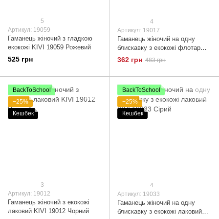
5
4
Артикул: 19059
Артикул: 19017
Гаманець жіночий з гладкою
Гаманець жіночий на одну
екокожі KIVI 19059 Рожевий
блискавку з екокожі флотар
KIVI 19017 Зелений
525 грн
362 грн
483 грн
BackToSchool
BackToSchool
−25%
−25%
Кешбек
Кешбек
3
4
Артикул: 19012
Артикул: 19033
Гаманець жіночий з екокожі
Гаманець жіночий на одну
лаковий KIVI 19012 Чорний
блискавку з екокожі лаковий