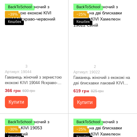
BackToSchool
BackToSchool
−39%
−25%
Кешбек
Кешбек
3
2
Артикул: 19044
Артикул: 19022
Гаманець жіночий з зернистою
Гаманець жіночий з екокожі на
екокожі KIVI 19044 Яскраво-
дві блискавки лаковий KIVI
червоний
Хамелеон 19022 Синій
366 грн
619 грн
600 грн
825 грн
Купити
Купити
BackToSchool
BackToSchool
−30%
−25%
Кешбек
Кешбек