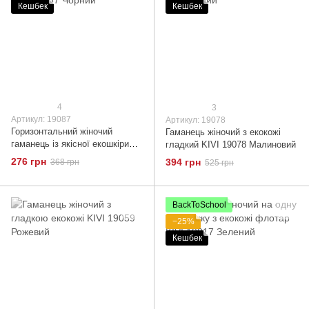
Кешбек
Кешбек
4
3
Артикул: 19087
Артикул: 19078
Горизонтальний жіночий
Гаманець жіночий з екокожі
гаманець із якісної екошкіри
гладкий KIVI 19078 Малиновий
KIVI 19087 Чорний
276 грн
394 грн
368 грн
525 грн
BackToSchool
−25%
Кешбек