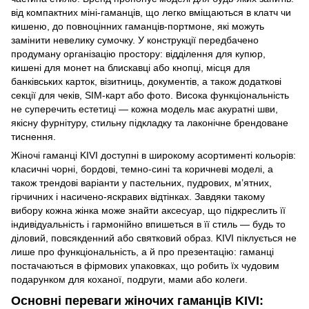
від компактних міні-гаманців, що легко вміщаються в клатч чи
кишеню, до повноцінних гаманців-портмоне, які можуть
замінити невелику сумочку. У конструкції передбачено
продуману організацію простору: відділення для купюр,
кишені для монет на блискавці або кнопці, місця для
банківських карток, візитниць, документів, а також додаткові
секції для чеків, SIM-карт або фото. Висока функціональність
не суперечить естетиці — кожна модель має акуратні шви,
якісну фурнітуру, стильну підкладку та лаконічне брендоване
тиснення.
Жіночі гаманці KIVI доступні в широкому асортименті кольорів:
класичні чорні, бордові, темно-сині та коричневі моделі, а
також трендові варіанти у пастельних, пудрових, м’ятних,
гірчичних і насичено-яскравих відтінках. Завдяки такому
вибору кожна жінка може знайти аксесуар, що підкреслить її
індивідуальність і гармонійно впишеться в її стиль — будь то
діловий, повсякденний або святковий образ. KIVI піклується не
лише про функціональність, а й про презентацію: гаманці
постачаються в фірмових упаковках, що робить їх чудовим
подарунком для коханої, подруги, мами або колеги.
Основні переваги жіночих гаманців KIVI: