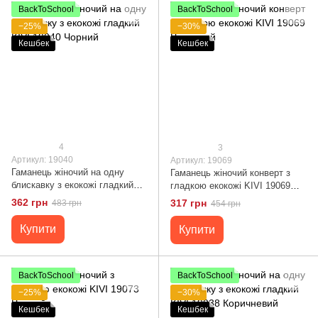
BackToSchool
BackToSchool
−25%
−30%
Кешбек
Кешбек
4
3
Артикул: 19040
Артикул: 19069
Гаманець жіночий на одну
Гаманець жіночий конверт з
блискавку з екокожі гладкий
гладкою екокожі KIVI 19069
KIVI 19040 Чорний
Червоний
362 грн
317 грн
483 грн
454 грн
Купити
Купити
BackToSchool
BackToSchool
−25%
−30%
Кешбек
Кешбек