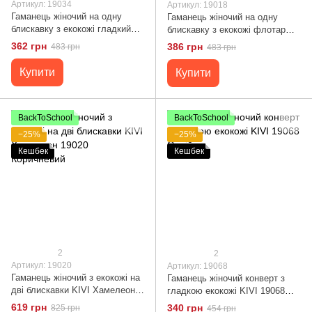
Артикул: 19034
Артикул: 19018
Гаманець жіночий на одну
Гаманець жіночий на одну
блискавку з екокожі гладкий
блискавку з екокожі флотар
KIVI 19034 Зелений
KIVI 19018 Яскраво-червоний
362 грн
386 грн
483 грн
483 грн
Купити
Купити
BackToSchool
BackToSchool
−25%
−25%
Кешбек
Кешбек
2
2
Артикул: 19020
Артикул: 19068
Гаманець жіночий з екокожі на
Гаманець жіночий конверт з
дві блискавки KIVI Хамелеон
гладкою екокожі KIVI 19068
19020 Коричневий
Синій
619 грн
340 грн
825 грн
454 грн