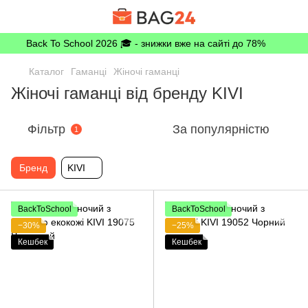
Back To School 2026 🎓 - знижки вже на сайті до 78%
Каталог
Гаманці
Жіночі гаманці
Жіночі гаманці від бренду KIVI
Фільтр
За популярністю
1
Бренд
KIVI
BackToSchool
BackToSchool
−30%
−25%
Кешбек
Кешбек