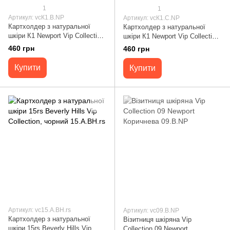
1
1
Артикул: vcК1.B.NP
Артикул: vcК1.C.NP
Картхолдер з натуральної
Картхолдер з натуральної
шкіри К1 Newport Vip Collection,
шкіри К1 Newport Vip Collection,
коричневий К1.B.NP
коньячний К1.C.NP
460 грн
460 грн
Купити
Купити
Артикул: vc15.A.BH.rs
Артикул: vc09.В.NP
Картхолдер з натуральної
Візитниця шкіряна Vip
шкіри 15rs Beverly Hills Vip
Collection 09 Newport