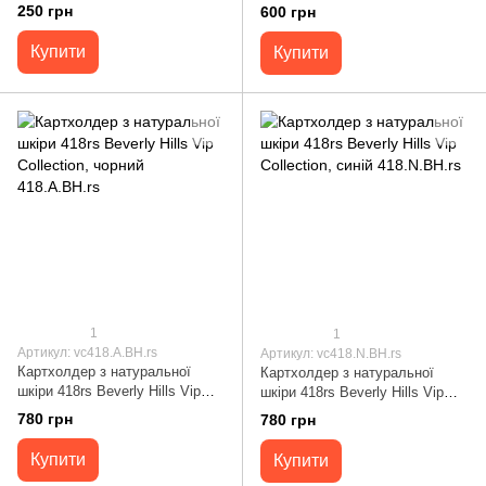
Коричнева 14.B.NP
Синій 15.N.BH.rs
250 грн
600 грн
Купити
Купити
1
1
Артикул: vc418.A.BH.rs
Артикул: vc418.N.BH.rs
Картхолдер з натуральної
Картхолдер з натуральної
шкіри 418rs Beverly Hills Vip
шкіри 418rs Beverly Hills Vip
Collection, чорний 418.A.BH.rs
Collection, синій 418.N.BH.rs
780 грн
780 грн
Купити
Купити