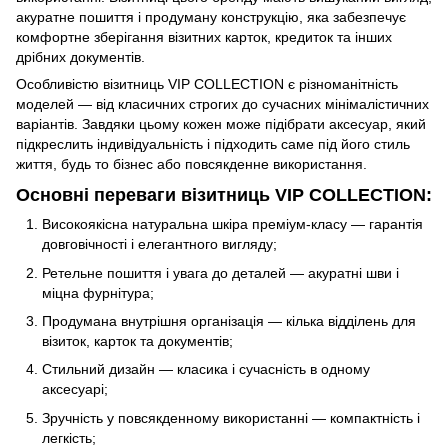
акуратне пошиття і продуману конструкцію, яка забезпечує
комфортне зберігання візитних карток, кредиток та інших
дрібних документів.
Особливістю візитниць VIP COLLECTION є різноманітність
моделей — від класичних строгих до сучасних мінімалістичних
варіантів. Завдяки цьому кожен може підібрати аксесуар, який
підкреслить індивідуальність і підходить саме під його стиль
життя, будь то бізнес або повсякденне використання.
Основні переваги візитниць VIP COLLECTION:
Високоякісна натуральна шкіра преміум-класу — гарантія
довговічності і елегантного вигляду;
Ретельне пошиття і увага до деталей — акуратні шви і
міцна фурнітура;
Продумана внутрішня організація — кілька відділень для
візиток, карток та документів;
Стильний дизайн — класика і сучасність в одному
аксесуарі;
Зручність у повсякденному використанні — компактність і
легкість;