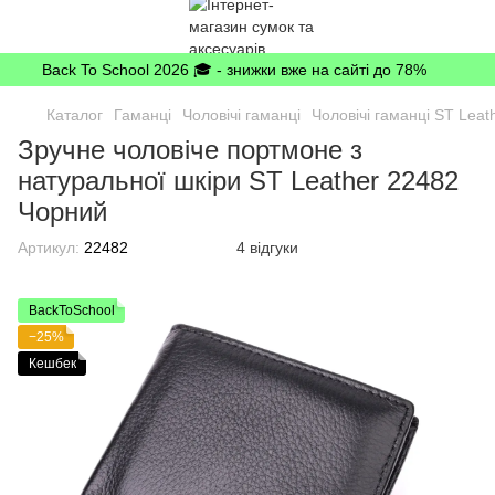
Back To School 2026 🎓 - знижки вже на сайті до 78%
Каталог
Гаманці
Чоловічі гаманці
Чоловічі гаманці ST Leat
Зручне чоловіче портмоне з
натуральної шкіри ST Leather 22482
Чорний
Артикул:
22482
4 відгуки
BackToSchool
−25%
Кешбек