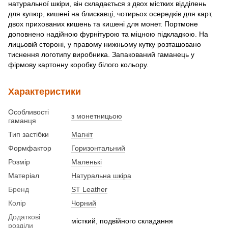
натуральної шкіри, він складається з двох містких відділень
для купюр, кишені на блискавці, чотирьох осередків для карт,
двох прихованих кишень та кишені для монет. Портмоне
доповнено надійною фурнітурою та міцною підкладкою. На
лицьовій стороні, у правому нижньому кутку розташовано
тиснення логотипу виробника. Запакований гаманець у
фірмову картонну коробку білого кольору.
Характеристики
Особливості
з монетницьою
гаманця
Тип застібки
Магніт
Формфактор
Горизонтальний
Розмір
Маленькі
Матеріал
Натуральна шкіра
Бренд
ST Leather
Колір
Чорний
Додаткові
місткий, подвійного складання
розділи