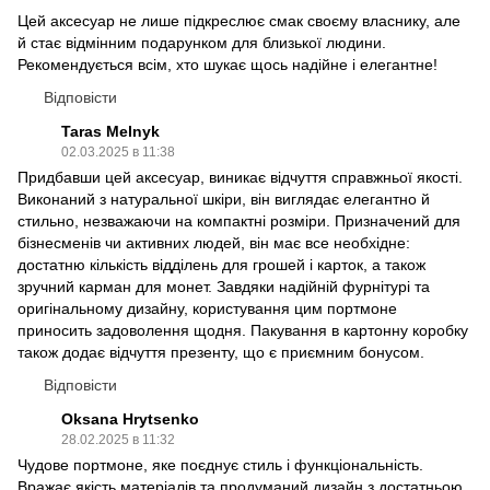
Цей аксесуар не лише підкреслює смак своєму власнику, але
й стає відмінним подарунком для близької людини.
Рекомендується всім, хто шукає щось надійне і елегантне!
Відповісти
Taras Melnyk
02.03.2025 в 11:38
Придбавши цей аксесуар, виникає відчуття справжньої якості.
Виконаний з натуральної шкіри, він виглядає елегантно й
стильно, незважаючи на компактні розміри. Призначений для
бізнесменів чи активних людей, він має все необхідне:
достатню кількість відділень для грошей і карток, а також
зручний карман для монет. Завдяки надійній фурнітурі та
оригінальному дизайну, користування цим портмоне
приносить задоволення щодня. Пакування в картонну коробку
також додає відчуття презенту, що є приємним бонусом.
Відповісти
Oksana Hrytsenko
28.02.2025 в 11:32
Чудове портмоне, яке поєднує стиль і функціональність.
Вражає якість матеріалів та продуманий дизайн з достатньою