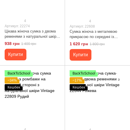
4
4
Артикул: 22274
Артикул: 22608
Цікава жіноча сумка з двома
Сумка жіноча з металевою
ременями з натуральної шкіри
прикрасою по середині із
Vintage 22274 Бордова
натуральної шкіри Vintage
938 грн
1 620 грн
1 400 грн
1 800 грн
22608 Біла
Купити
Купити
BackToSchool
BackToSchool
−34%
−17%
Кешбек
Кешбек
4
4