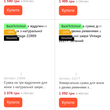
1 590 грн
1 499 грн
1 870 грн
1 764 грн
Купити
Купити
BackToSchool
BackToSchool
−39%
−22%
Кешбек
Кешбек
2
1
Артикул: 22889
Артикул: 22277
Сумка на три відділення для
Універсальна сумка для жінок
жінок з натуральної шкіри
з двома ременями з
Vintage 22889
натуральної шкіри Vintage
1 076 грн
1 092 грн
1 764 грн
1 400 грн
22277 Зелений
Купити
Купити