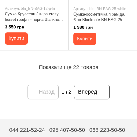
Артикул: bln_BN-BAG-12-g-kr
Артикул: bln_BN-BAG-25-white
Сумка Круассан (шкіра crazy
Сумка-косметичка піраміда,
horse) графіт - чорна Blanknote
біла Blanknote BN-BAG-25-
BN-BAG-12-g-kr
white
3 550 грн
1 980 грн
Купити
Купити
Показати ще 22 товара
Назад
Вперед
1
з 2
044 221-52-24
095 407-50-50
068 223-50-50