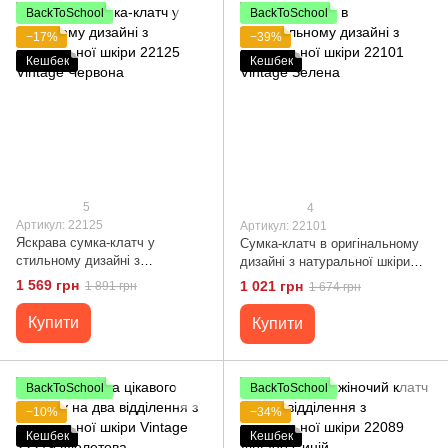
BackToSchool
BackToSchool
−17%
−39%
Кешбек
Кешбек
5
4
Артикул: 22125
Артикул: 22101
Яскрава сумка-клатч у
Сумка-клатч в оригінальному
стильному дизайні з
дизайні з натуральної шкіри
натуральної шкіри 22125
22101 Vintage Зелена
1 569 грн
1 021 грн
1 891 грн
1 674 грн
Vintage Червона
Купити
Купити
BackToSchool
BackToSchool
−10%
−34%
Кешбек
Кешбек