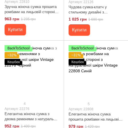
Артикул: 22810
Артикул: 22126
Зручна жіноча сумка прошита
Чудова сумка-клатч у
ромбами на лицьовій стороні з
стильному дизайні з
натуральної шкіри Vintage
натуральної шкіри 22126
963 грн
1 025 грн
1 235 грн
1 680 грн
22810 Сірий
Vintage Пудрова
Купити
Купити
BackToSchool
BackToSchool
−32%
−31%
Кешбек
Кешбек
4
5
Артикул: 22276
Артикул: 22808
Елегантна жіноча сумка з
Елегантна жіноча сумка
двома ременями з натуральної
прошита ромбами на лицьовій
шкіри Vintage 22276 Чорний
стороні з натуральної шкіри
952 грн
979 грн
1 400 грн
1 420 грн