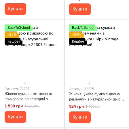
Vintage 22808 Синій
Купити
Купити
BackToSchool
BackToSchool
−15%
−34%
Кешбек
Кешбек
4
4
Артикул: 22607
Артикул: 22275
Жіноча сумка з металевою
Жіноча цікава сумка з двома
прикрасою по середині з
ременями з натуральної шкіри
натуральної шкіри Vintage
Vintage 22275 Сірий
1 530 грн
924 грн
1 800 грн
1 400 грн
22607 Чорна
Купити
Купити