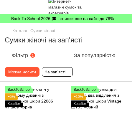
Back To School 2026 🎓 - знижки вже на сайті до 78%
Каталог
Сумки жіночі
Сумки жіночі на зап'ясті
Фільтр
За популярністю
1
Можна носити
На зап'ясті
BackToSchool
BackToSchool
−5%
−10%
Кешбек
Кешбек