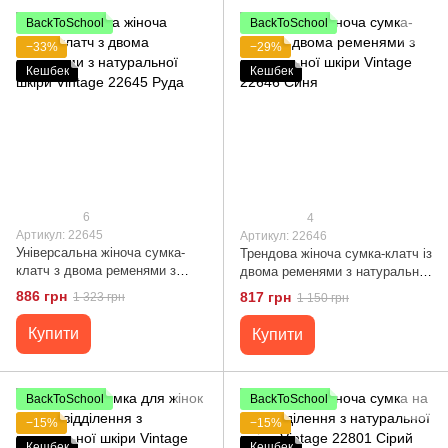
BackToSchool
BackToSchool
−33%
−29%
Кешбек
Кешбек
6
4
Артикул: 22645
Артикул: 22646
Універсальна жіноча сумка-
Трендова жіноча сумка-клатч із
клатч з двома ременями з
двома ременями з натуральної
натуральної шкіри Vintage
шкіри Vintage 22646 Синя
886 грн
817 грн
1 323 грн
1 150 грн
22645 Руда
Купити
Купити
BackToSchool
BackToSchool
−15%
−15%
Кешбек
Кешбек