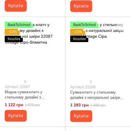
Купити
Купити
BackToSchool
BackToSchool
−33%
−23%
Кешбек
Кешбек
6
3
Артикул: 22087
Артикул: 22099
Модна сумка-клатч у
Сумка-клатч у стильному
стильному дизайні з
дизайні з натуральної шкіри
натуральної шкіри 22087
22099 Vintage Сіра
1 122 грн
1 283 грн
1 674 грн
1 666 грн
Vintage Сіро-блакитна
Купити
Купити