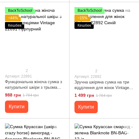
BackToSchool
BackToSchool
−44%
−15%
Кешбек
Кешбек
2
2
Артикул: 22891
Артикул: 22892
Функціональна жіноча сумка з
Зручна шкіряна сумка на три
натуральної шкіри з трьома
відділення для жінок Vintage
секціями Vintage 22891
22892 Синій
988 грн
1 499 грн
1 764 грн
1 764 грн
Пурпурний
Купити
Купити