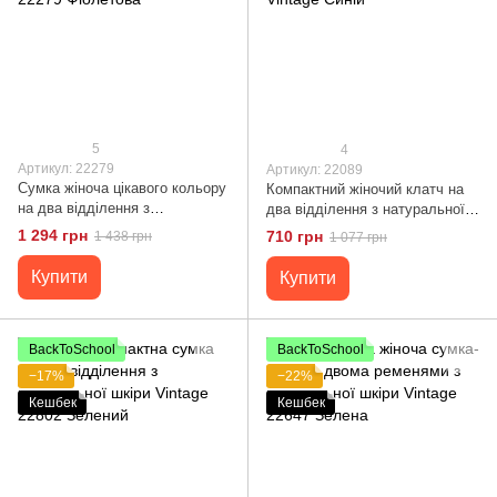
5
4
Артикул: 22279
Артикул: 22089
Сумка жіноча цікавого кольору
Компактний жіночий клатч на
на два відділення з
два відділення з натуральної
натуральної шкіри Vintage
шкіри 22089 Vintage Синій
1 294 грн
710 грн
1 438 грн
1 077 грн
22279 Фіолетова
Купити
Купити
BackToSchool
BackToSchool
−17%
−22%
Кешбек
Кешбек