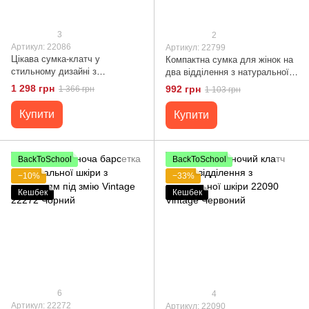
3
2
Артикул: 22086
Артикул: 22799
Цікава сумка-клатч у
Компактна сумка для жінок на
стильному дизайні з
два відділення з натуральної
натуральної шкіри 22086
шкіри Vintage 22799 Чорний
1 298 грн
992 грн
1 366 грн
1 103 грн
Vintage Чорна
Купити
Купити
BackToSchool
BackToSchool
−10%
−33%
Кешбек
Кешбек
6
4
Артикул: 22272
Артикул: 22090