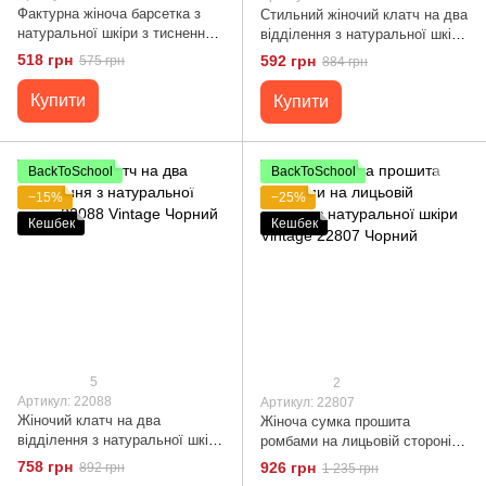
Фактурна жіноча барсетка з
Стильний жіночий клатч на два
натуральної шкіри з тисненням
відділення з натуральної шкіри
під змію Vintage 22272 Чорний
22090 Vintage Червоний
518 грн
592 грн
575 грн
884 грн
Купити
Купити
BackToSchool
BackToSchool
−15%
−25%
Кешбек
Кешбек
5
2
Артикул: 22088
Артикул: 22807
Жіночий клатч на два
Жіноча сумка прошита
відділення з натуральної шкіри
ромбами на лицьовій стороні з
22088 Vintage Чорний
натуральної шкіри Vintage
758 грн
926 грн
892 грн
1 235 грн
22807 Чорний