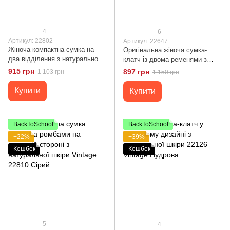
4
6
Артикул: 22802
Артикул: 22647
Жіноча компактна сумка на
Оригінальна жіноча сумка-
два відділення з натуральної
клатч із двома ременями з
шкіри Vintage 22802 Зелений
натуральної шкіри Vintage
915 грн
897 грн
1 103 грн
1 150 грн
22647 Зелена
Купити
Купити
BackToSchool
BackToSchool
−22%
−39%
Кешбек
Кешбек
5
4