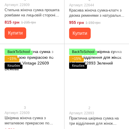
Артикул: 22809
Артикул: 22644
Стильна жіноча сумка прошита
Красива жіноча сумка-клатч з
ромбами на лицьовій стороні з
двома ременями з натуральної
натуральної шкіри Vintage
шкіри Vintage 22644 Рожева
815 грн
955 грн
1 235 грн
1 150 грн
22809 Рудий
Купити
Купити
BackToSchool
BackToSchool
−15%
−15%
Кешбек
Кешбек
3
2
Артикул: 22609
Артикул: 22893
Шкіряна жіноча сумка з
Практична шкіряна сумка на
металевою прикрасою по
три відділення для жінок
середині Vintage 22609 Бежева
Vintage 22893 Зелений