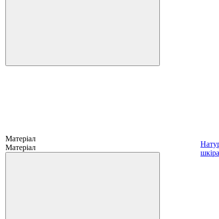
Матеріал
Нату
Матеріал
шкір