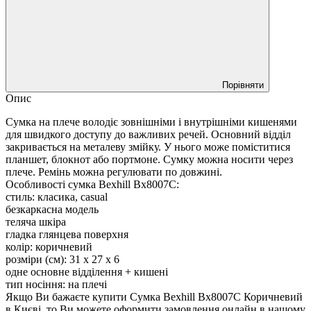
Порівняти
Опис
Сумка на плече володіє зовнішніми і внутрішніми кишенями
для швидкого доступу до важливих речей. Основний відділ
закривається на металеву змійку. У нього може поміститися
планшет, блокнот або портмоне. Сумку можна носити через
плече. Ремінь можна регулювати по довжині.
Особливості сумка Bexhill Bx8007C:
стиль: класика, casual
безкаркасна модель
теляча шкіра
гладка глянцева поверхня
колір: коричневий
розміри (см): 31 х 27 х 6
одне основне відділення + кишені
тип носіння: на плечі
Якщо Ви бажаєте купити Сумка Bexhill Bx8007C Коричневий
в Києві, то Ви можете оформити замовлення онлайн в нашому