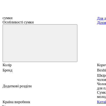
сумки
Для 
Особливості сумки
Діло
Колір
Кори
Бренд
Bexhi
Шкір
чолов
Чолов
Додаткові розділи
для п
Сумки
моло
Країна виробник
Кита