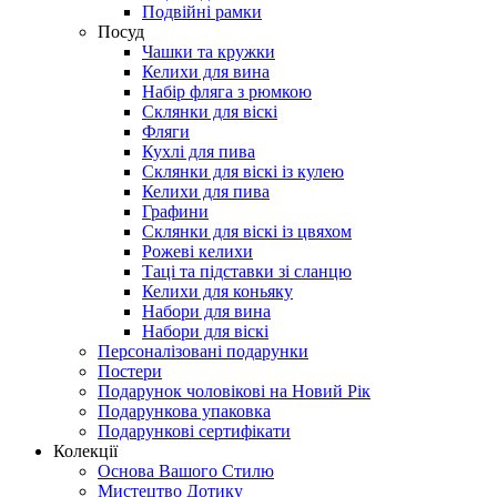
Подвійні рамки
Посуд
Чашки та кружки
Келихи для вина
Набір фляга з рюмкою
Склянки для віскі
Фляги
Кухлі для пива
Склянки для віскі із кулею
Келихи для пива
Графини
Склянки для віскі із цвяхом
Рожеві келихи
Таці та підставки зі сланцю
Келихи для коньяку
Набори для вина
Набори для віскі
Персоналізовані подарунки
Постери
Подарунок чоловікові на Новий Рік
Подарункова упаковка
Подарункові сертифікати
Колекції
Основа Вашого Стилю
Мистецтво Дотику