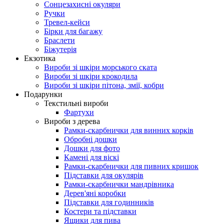
Сонцезахисні окуляри
Ручки
Тревел-кейси
Бірки для багажу
Браслети
Біжутерія
Екзотика
Вироби зі шкіри морського ската
Вироби зі шкіри крокодила
Вироби зі шкіри пітона, змії, кобри
Подарунки
Текстильні вироби
Фартухи
Вироби з дерева
Рамки-скарбнички для винних корків
Обробні дошки
Дошки для фото
Камені для віскі
Рамки-скарбнички для пивних кришок
Підставки для окулярів
Рамки-скарбнички мандрівника
Дерев'яні коробки
Підставки для годинників
Костери та підставки
Ящики для пива