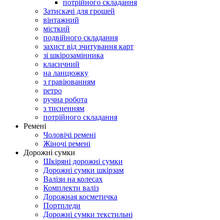
потрійного складання
Затискачі для грошей
вінтажний
місткий
подвійного складання
захист від зчитування карт
зі шкірозамінника
класичний
на ланцюжку
з гравіюванням
ретро
ручна робота
з тисненням
потрійного складання
Ремені
Чоловічі ремені
Жіночі ремені
Дорожні сумки
Шкіряні дорожні сумки
Дорожні сумки шкірзам
Валізи на колесах
Комплекти валіз
Дорожная косметичка
Портпледи
Дорожні сумки текстильні