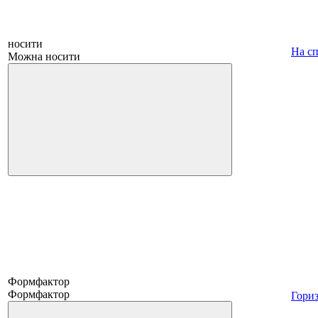
носити
На с
Можна носити
Формфактор
Формфактор
Гори