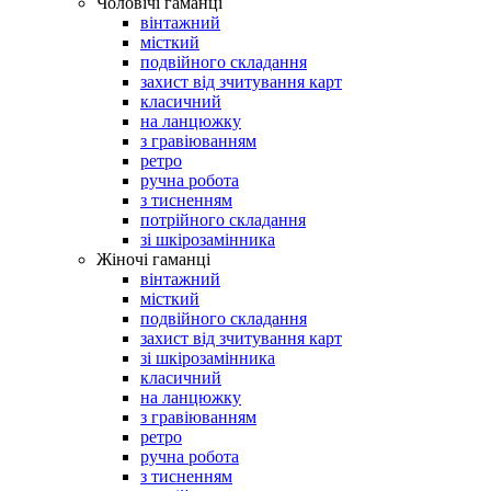
Чоловічі гаманці
вінтажний
місткий
подвійного складання
захист від зчитування карт
класичний
на ланцюжку
з гравіюванням
ретро
ручна робота
з тисненням
потрійного складання
зі шкірозамінника
Жіночі гаманці
вінтажний
місткий
подвійного складання
захист від зчитування карт
зі шкірозамінника
класичний
на ланцюжку
з гравіюванням
ретро
ручна робота
з тисненням