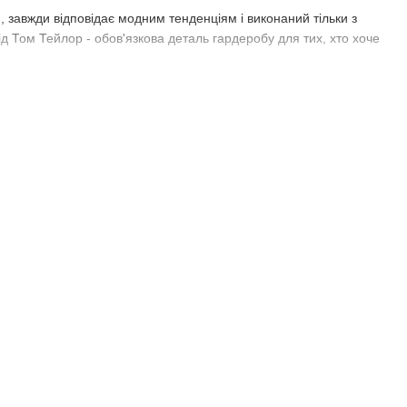
, завжди відповідає модним тенденціям і виконаний тільки з
від Том Тейлор - обов'язкова деталь гардеробу для тих, хто хоче
виглядати стильно в кожній деталі. Вам обов'язково
и найкращі моделі цього року. Вибравши ремінь Том Тейлор в
і, а й високій якості, адже він не втрачає вигляд навіть при
увагу близькій людині.