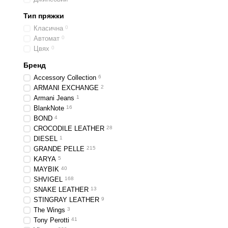
Тип пряжки
Класична
0
Автомат
0
Цвях
0
Бренд
Accessory Collection
6
ARMANI EXCHANGE
2
Armani Jeans
1
BlankNote
16
BOND
4
CROCODILE LEATHER
28
DIESEL
1
GRANDE PELLE
215
KARYA
5
MAYBIK
40
SHVIGEL
168
SNAKE LEATHER
13
STINGRAY LEATHER
9
The Wings
3
Tony Perotti
41