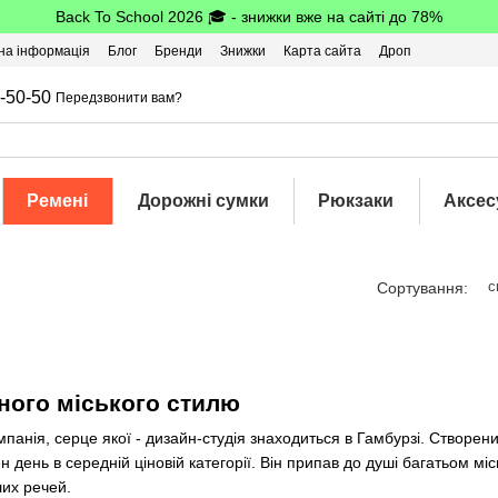
Back To School 2026 🎓 - знижки вже на сайті до 78%
на інформація
Блог
Бренди
Знижки
Карта сайта
Дроп
-50-50
Передзвонити вам?
Ремені
Дорожні сумки
Рюкзаки
Аксес
с
Сортування:
ного міського стилю
мпанія, серце якої - дизайн-студія знаходиться в Гамбурзі. Створени
 день в середній ціновій категорії. Він припав до душі багатьом міс
их речей.