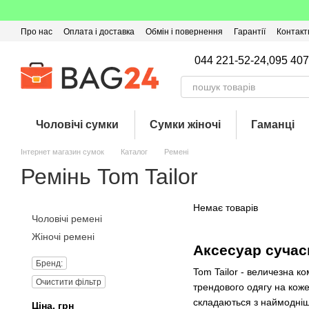
Перейти до основного контенту
Про нас
Оплата і доставка
Обмін і повернення
Гарантії
Контакт
Угода користувача
Відгуки про магазин
Оферта
Кешбек
044 221-52-24,
095 407
Чоловічі сумки
Сумки жіночі
Гаманці
Інтернет магазин сумок
Каталог
Ремені
Ремінь Tom Tailor
Немає товарів
Чоловічі ремені
Жіночі ремені
Аксесуар сучас
Бренд:
Tom Tailor - величезна ко
Очистити фільтр
трендового одягу на кожен
складаються з наймодніш
Ціна, грн