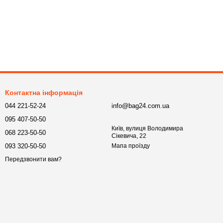
Контактна інформація
044 221-52-24
info@bag24.com.ua
095 407-50-50
Київ, вулиця Володимира
068 223-50-50
Сікевича, 22
093 320-50-50
Мапа проїзду
Передзвонити вам?