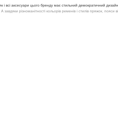
 як і всі аксесуари цього бренду має стильний демократичний дизайн
 А завдяки різноманітності кольорів ременів і стилів пряжок, пояси 
or з Bag24 - для сучасних і яскравих
енду - ідеальний вибір для вас, якщо ви стежите за модою і хочете 
ія цього бренду в інтернет-магазині Bag24, адже тут зібрані тільк
суара, ви переконаєтеся не тільки в його стильності і універсальност
ивши його в подарунок, ви зможете без слів висловити свою любов і 