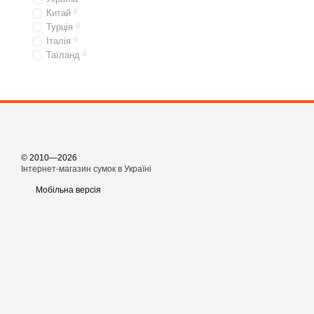
Китай
0
Турція
0
Італія
0
Таїланд
0
© 2010—2026
Інтернет-магазин сумок в Україні
Мобільна версія