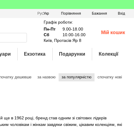
Порівняння
Рус
Укр
Бажання
Вхід
Графік роботи:
Пн-Пт
9.00-18.00
Мій кошик
Сб
10.00-16.00
Київ, Протасів Яр 8
уари
Екзотика
Подарунки
Колекції
початку дешевше
за назвою
за популярністю
спочатку нові
й ще в 1962 році, бренд став одним зі світових лідерів
ьким чоловікам і жінкам завдяки свіжим, цікавим колекціям, які