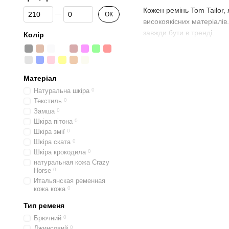
Від Ціна, грн
До Ціна, грн
Кожен ремінь Tom Tailor,
ОК
високоякісних матеріалів.
завжди бути в тренді.
Колір
Ремені Tom Tail
Шкіряний ремінь цього бр
Матеріал
сподобається нова колекц
якості повсякденного аксе
Натуральна шкіра
0
Текстиль
0
щоденному носінні. А куп
Замша
0
Шкіра пітона
0
Шкіра змії
0
Шкіра ската
0
Шкіра крокодила
0
натуральная кожа Crazy
Horse
0
Итальянская ременная
кожа кожа
0
Тип ременя
Брючний
0
Джинсовий
0