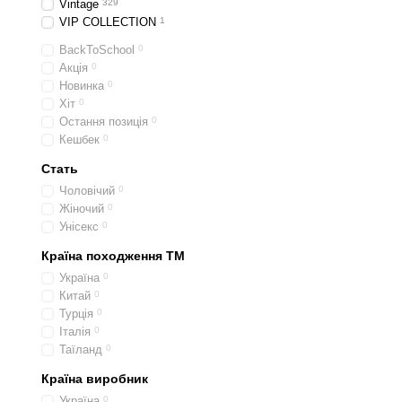
Vintage
329
VIP COLLECTION
1
BackToSchool
0
Акція
0
Новинка
0
Хіт
0
Остання позиція
0
Кешбек
0
Стать
Чоловічий
0
Жіночий
0
Унісекс
0
Країна походження ТМ
Україна
0
Китай
0
Турція
0
Італія
0
Таїланд
0
Країна виробник
Україна
0