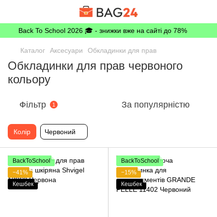
Back To School 2026 🎓 - знижки вже на сайті до 78%
Каталог
Аксесуари
Обкладинки для прав
Обкладинки для прав червоного
кольору
Фільтр
За популярністю
1
Колір
Червоний
BackToSchool
BackToSchool
−41%
−15%
Кешбек
Кешбек