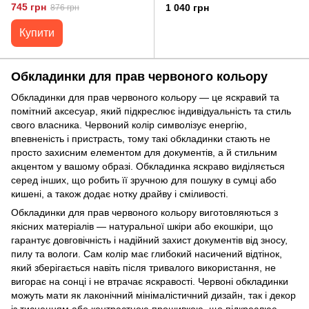
11188 Червона
GRANDE PELLE 11189
745 грн
1 040 грн
876 грн
Червона
Купити
Обкладинки для прав червоного кольору
Обкладинки для прав червоного кольору — це яскравий та
помітний аксесуар, який підкреслює індивідуальність та стиль
свого власника. Червоний колір символізує енергію,
впевненість і пристрасть, тому такі обкладинки стають не
просто захисним елементом для документів, а й стильним
акцентом у вашому образі. Обкладинка яскраво виділяється
серед інших, що робить її зручною для пошуку в сумці або
кишені, а також додає нотку драйву і сміливості.
Обкладинки для прав червоного кольору виготовляються з
якісних матеріалів — натуральної шкіри або екошкіри, що
гарантує довговічність і надійний захист документів від зносу,
пилу та вологи. Сам колір має глибокий насичений відтінок,
який зберігається навіть після тривалого використання, не
вигорає на сонці і не втрачає яскравості. Червоні обкладинки
можуть мати як лаконічний мінімалістичний дизайн, так і декор
із тисненням або контрастною прошивкою, що підкреслює