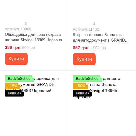
5
4
Артикул: 13969
Артикул: 11402
Обкладинка для прав яскрава
Шкіряна жіноча обкладинка
шкіряна Shvigel 13969 Червона
для автодокументів GRANDE
PELLE 11402 Червоний
389 грн
857 грн
660 грн
1 008 грн
Купити
Купити
BackToSchool
BackToSchool
−15%
−50%
Кешбек
Кешбек