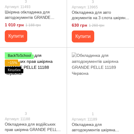
3
3
Артикул: 11493
Артикул: 13965
Шкіряна обкладинка для
Обкладинка для авто
автодокументів GRANDE
документів на 3 слота шкіряна
PELLE 11493 Червоний
Shvigel 13965 Червона
1 010 грн
630 грн
1 188 грн
1 260 грн
Купити
Купити
BackToSchool
−15%
Кешбек
3
1
Артикул: 11188
Артикул: 11189
Обкладинка для водійських
Обкладинка для
прав шкіряна GRANDE PELLE
автодокументів шкіряна