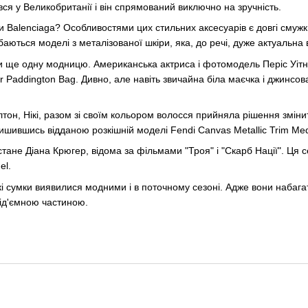
ся у Великобританії і він спрямований виключно на зручність.
и Balenciaga? Особливостями цих стильних аксесуарів є довгі смужки
ються моделі з металізованої шкіри, яка, до речі, дуже актуальна 
и ще одну модницю. Американська актриса і фотомодель Періс Уітн
er Paddington Bag. Дивно, але навіть звичайна біла маєчка і джинсо
лтон, Нікі, разом зі своїм кольором волосся прийняла рішення змін
алишившись відданою розкішній моделі Fendi Canvas Metallic Trim Me
ане Діана Крюгер, відома за фільмами "Троя" і "Скарб Нації". Ця с
el.
кі сумки виявилися модними і в поточному сезоні. Адже вони набага
ід'ємною частиною.