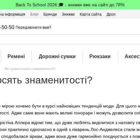
Back To School 2026 🎓 - знижки вже на сайті до 78%
на інформація
Блог
Бренди
Знижки
Карта сайта
Дроп
-50-50
Передзвонити вам?
Ремені
Дорожні сумки
Рюкзаки
Аксес
Які сумки носять знаменитості?
осять знаменитості?
мірою хочемо бути в курсі найновіших тенденцій моди. Для цього н
тості. Адже саме вони мають великі гонорари і можуть дозволити соб
Крістіна Агілера відомі тим, що дуже люблять виділитися з натовпу
 вони практично одночасно в одній з лікарень Лос-Анджелеса стал
 сподобалася зіркам, адже вона дуже гармонійно поєднується з пов