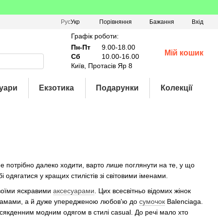
Порівняння
Рус
Укр
Бажання
Вхід
Графік роботи:
Пн-Пт
9.00-18.00
Мій кошик
Сб
10.00-16.00
Київ, Протасів Яр 8
уари
Екзотика
Подарунки
Колекції
е потрібно далеко ходити, варто лише поглянути на те, у що
і одягатися у кращих стилістів зі світовими іменами.
 своїми яскравими
аксесуарами
. Цих всесвітньо відомих жінок
и мамами, а й дуже упередженою любов'ю до
сумочок
Balenciaga.
сякденним модним одягом в стилі casual. До речі мало хто