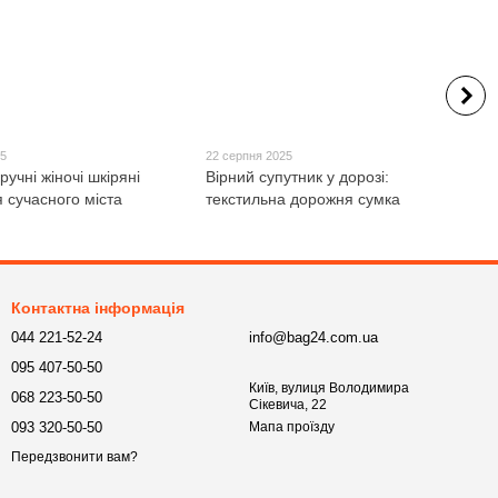
25
22 серпня 2025
ручні жіночі шкіряні
Вірний супутник у дорозі:
 сучасного міста
текстильна дорожня сумка
Контактна інформація
044 221-52-24
info@bag24.com.ua
095 407-50-50
Київ, вулиця Володимира
068 223-50-50
Сікевича, 22
093 320-50-50
Мапа проїзду
Передзвонити вам?