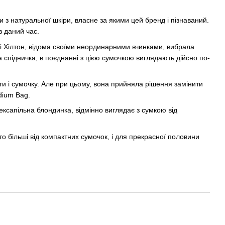
 з натуральної шкіри, власне за якими цей бренд і пізнаваний.
в даний час.
і Хілтон, відома своїми неординарними вчинками, вибрала
ва спідничка, в поєднанні з цією сумочкою виглядають дійсно по-
ити і сумочку. Але при цьому, вона прийняла рішення замінити
dium Bag.
ексапільна блондинка, відмінно виглядає з сумкою від
то більші від компактних сумочок, і для прекрасної половини