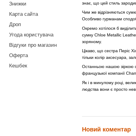
знає, що цей стиль зародив
Знижки
Чим же відрізняються сумк
Карта сайта
Особливо гурманам сподоба
Дроп
Окремо хотілося б виділит
Угода користувача
сумку Chloe Metallic Leath
зоряному.
Відгуки про магазин
Цікаво, що сестра Періс Хі
Оферта
тільки колір аксесуара, з
Кешбек
Останньою нашою зіркою ст
французької компанії Chan
Як і в минулому році, вели
людства вони є просто нев
Новий коментар