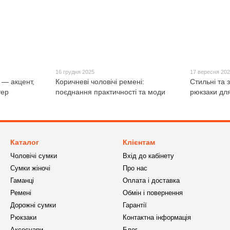
16 грудня 2025
17 вересня 20
 — акцент,
Коричневі чоловічі ремені:
Стильні та з
тер
поєднання практичності та моди
рюкзаки для
Каталог
Клієнтам
Чоловічі сумки
Вхід до кабінету
Сумки жіночі
Про нас
Гаманці
Оплата і доставка
Ремені
Обмін і повернення
Дорожні сумки
Гарантії
Рюкзаки
Контактна інформація
Аксесуари
Блог