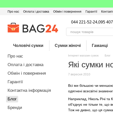
Перейти до основного контенту
Про нас
Оплата і доставка
Обмін і повернення
Гарантії
Контакт
Угода користувача
Відгуки про магазин
Оферта
Кешбек
044 221-52-24,
095 407
Чоловічі сумки
Сумки жіночі
Гаманці
Про нас
Інтернет магазин сумок
Блог
Які сумки н
Оплата і доставка
Обмін і повернення
7 вересня 2010
Гарантії
Всі ми більшою чи меншою 
Контактна інформація
одягнені всесвітні знамени
Блог
Наприклад, Ніколь Річі та 
об'єднує не тільки те, що
Бренди
Тож не дивно, що ця сумка