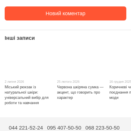
Новий коментар
Інші записи
2 липня 2026
25 лютого 2026
16 грудня 202
Міський рюкзак із
Червона шкіряна сумка —
Коричневі ч
натуральної шкіри:
акцент, що говорить про
поєднання п
універсальний вибір для
характер
моди
роботи та навчання
044 221-52-24
095 407-50-50
068 223-50-50