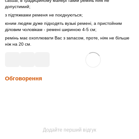
casual, в традиційному манері такий ремінь ніяк не
допустимий;
з підтяжками ременя не поєднуються;
юним людям дуже підходять вузькі ремені, а пристойним
діловим чоловікам - ремені шириною 4-5 см;
ремінь має охоплювати Вас з запасом, проте, ніяк не більше
ніж на 20 см.
Обговорення
Додайте перший відгук