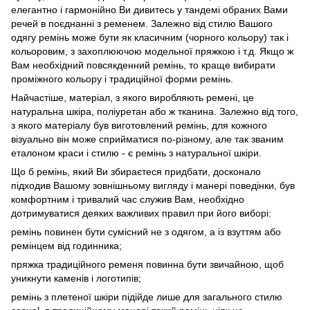
елегантно і гармонійно Ви дивитесь у тандемі обраних Вами
речей в поєднанні з ременем. Залежно від стилю Вашого
одягу ремінь може бути як класичним (чорного кольору) так і
кольоровим, з захоплюючою модельної пряжкою і т.д. Якщо ж
Вам необхідний повсякденний ремінь, то краще вибирати
проміжного кольору і традиційної форми ремінь.
Найчастіше, матеріал, з якого виробляють ремені, це
натуральна шкіра, поліуретан або ж тканина. Залежно від того,
з якого матеріалу був виготовлений ремінь, для кожного
візуально він може сприйматися по-різному, але так званим
еталоном краси і стилю - є ремінь з натуральної шкіри.
Що б ремінь, який Ви збираєтеся придбати, досконало
підходив Вашому зовнішньому вигляду і манері поведінки, був
комфортним і тривалий час служив Вам, необхідно
дотримуватися деяких важливих правил при його виборі:
ремінь повинен бути сумісний не з одягом, а із взуттям або
ремінцем від годинника;
пряжка традиційного ременя повинна бути звичайною, щоб
уникнути каменів і логотипів;
ремінь з плетеної шкіри підійде лише для загального стилю