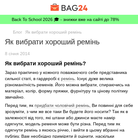
Back To School 2026 🎓 - знижки вже на сайті до 78%
Блог
Як вибрати хороший ремінь
Як вибрати хороший ремінь
8 січня 2014
Як вибрати хороший ремінь?
Зараз практично у кожного поважаючого себе представника
сильної статі, в гардеробі є
ремінь
. Існує дуже велика
різноманітність ременів. Його можна вибрати, спираючись на
матеріал, колір, форму пряжки, фурнітуру та цінову політику
звичайно.
Перед тим, як
придбати чоловічий ремінь
, Ви повинні для себе
зрозуміти, з чим же все таки Ви будете його носити? Так як в
залежності від того, які штани або джинси маєте намір
одягнути, модель ременя може бути різна. Перед тим як
одягнути ремінь з якоюсь річчю, і вийти в цьому вбранні на
публіку, Вам необхідно приміряти й оцінити, наскільки