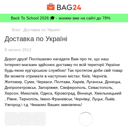
Back To School 2026 🎓 - знижки вже на сайті до 78%
Блог
Доставка по Україні
Доставка по Україні
8 лютого 2012
Дорогі друзі! Поспішаємо нагадати Вам про те, що наш
Інтернет-магазин здійснює доставку по всій території України
будь-якою кур'єрською службою! Так протягом доби свій товар
Ви можете отримати в наступних містах: Київ, Чернігів,
Житомир, Суми, Черкаси, Полтава, Харків, Луганськ, Донецьк,
Дніпропетровськ, Запоріжжя, Сімферополь, Севастополь,
Херсон, Миколаїв, Одеса, Кіровоград, Вінниця, Хмельницький
, Рівне, Тернопіль, Івано-Франківськ, Чернівці, Луцьк, Львів,
Ужгород і т.д. Чекаємо Ваших замовлень!